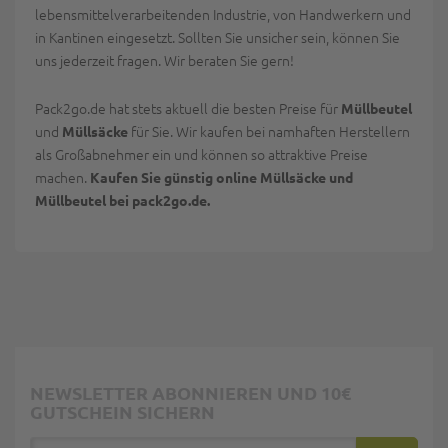
lebensmittelverarbeitenden Industrie, von Handwerkern und
in Kantinen eingesetzt. Sollten Sie unsicher sein, können Sie
uns jederzeit fragen. Wir beraten Sie gern!
Pack2go.de hat stets aktuell die besten Preise für
Müllbeutel
und
für Sie. Wir kaufen bei namhaften Herstellern
Müllsäcke
als Großabnehmer ein und können so attraktive Preise
machen.
Kaufen Sie günstig online Müllsäcke und
Müllbeutel bei pack2go.de.
NEWSLETTER ABONNIEREN UND 10€
GUTSCHEIN SICHERN
E-Mail Adresse