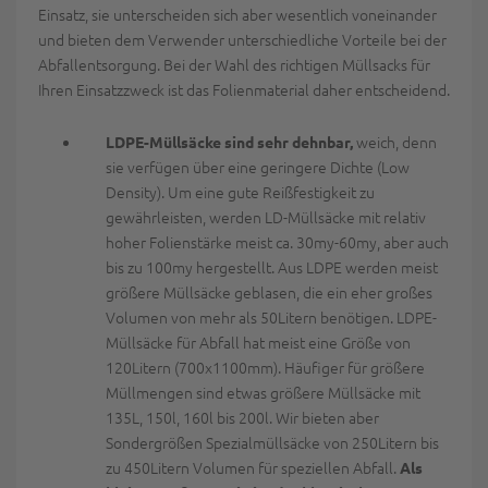
Einsatz, sie unterscheiden sich aber wesentlich voneinander
und bieten dem Verwender unterschiedliche Vorteile bei der
Abfallentsorgung. Bei der Wahl des richtigen Müllsacks für
Ihren Einsatzzweck ist das Folienmaterial daher entscheidend.
weich, denn
LDPE-Müllsäcke sind sehr dehnbar,
sie verfügen über eine geringere Dichte (Low
Density). Um eine gute Reißfestigkeit zu
gewährleisten, werden LD-Müllsäcke mit relativ
hoher Folienstärke meist ca. 30my-60my, aber auch
bis zu 100my hergestellt. Aus LDPE werden meist
größere Müllsäcke geblasen, die ein eher großes
Volumen von mehr als 50Litern benötigen. LDPE-
Müllsäcke für Abfall hat meist eine Größe von
120Litern (700x1100mm). Häufiger für größere
Müllmengen sind etwas größere Müllsäcke mit
135L, 150l, 160l bis 200l. Wir bieten aber
Sondergrößen Spezialmüllsäcke von 250Litern bis
zu 450Litern Volumen für speziellen Abfall.
Als