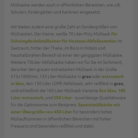
Müllsäcke werden auch in öffentlichen Bereichen, wie z.B.
Schulen, Kindergärten und Kantinen eingesetzt.
Wir bieten zudem eine große Zahl an Sondergrößen von
Müllsäcken. Der kleine, weiße 70 Liter-Poly-Müllsack
für
im
Schwingdeckelmülleimer für Hostess-Abfallsammler
Gastraum, hinter der Theke, im Büro in Hotels und
haushaltsnahen Bereich ist einer der gängigsten Müllsäcke.
Weitere 70Liter-Abfallsäcke haben wir für Sie im Sortiment,
darunter den grauen extrastarken Müllsack in der Größe
575x1000mm, 135 Liter-Müllsäcke in
oder
grau
extrastark
, den 150 Liter LDPE-Abfallsack, sehr reißfest in
,
in blau
grau
und schließlich die 160 Liter Müllsack-Variante
Eco blau, 180
, und
- zuverlässige Qualitätsware
Liter extrastark
250 Liter
für die Gastronomie zum Bestpreis.
Spezialmüllsäcke mit
für besonders hohes
einer Übergröße von 450 Liter
Müllaufkommen in öffentlichen Bereichen mit hoher
Frequenz sind besonders reißfest und stabil.