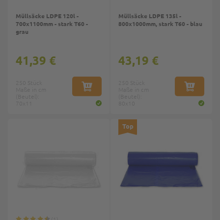
Müllsäcke LDPE 120l -
Müllsäcke LDPE 135l -
700x1100mm - stark T60 -
800x1000mm, stark T60 - blau
grau
41,39 €
43,19 €
250 Stück
250 Stück
Maße in cm
IN DEN WARENKORB
Maße in cm
IN DEN W
(Beutel):
(Beutel):
70x11
80x10
Top
1