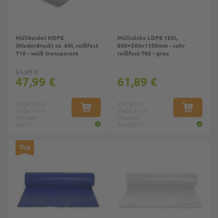
Müllbeutel HDPE
Müllsäcke LDPE 150l,
(Niederdruck) ca. 60l, reißfest
500+300x1100mm - sehr
T10 - weiß transparent
reißfest T65 - grau
61,69 €
47,99 €
61,89 €
2000 Stück
250 Stück
Maße in cm
IN DEN WARENKORB
Maße in cm
IN DEN W
(Beutel):
(Beutel):
63x74
50+30x11
Top