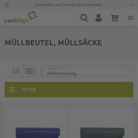
Anmelden und Treuepunkte sammeln
Zur Startseite
Suche
Konto
Warenkorb
Minicart
MÜLLBEUTEL, MÜLLSÄCKE
TOP
SORTIERT NACH:
KACHELN
LISTE
FILTER