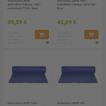
Müllsäcke LDPE
Müllsäcke LDPE 160l -
600+260x1100mm, 180l -
520+500x1100mm - ECO T40 -
extrastark T120 - blau
blau
89,59 €
45,69 €
150 Stück
200 Stück
Maße in cm
IN DEN WARENKORB
Maße in cm
IN DEN W
(Beutel):
(Beutel):
60+26x110
52+50x110
Müllsäcke LDPE 120l -
Müllsäcke LDPE 70l -