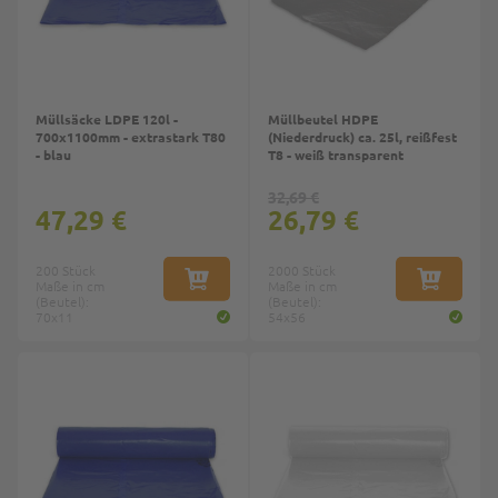
Müllsäcke LDPE 120l -
Müllbeutel HDPE
700x1100mm - extrastark T80
(Niederdruck) ca. 25l, reißfest
- blau
T8 - weiß transparent
32,69 €
47,29 €
26,79 €
200 Stück
2000 Stück
Maße in cm
IN DEN WARENKORB
Maße in cm
IN DEN W
(Beutel):
(Beutel):
70x11
54x56