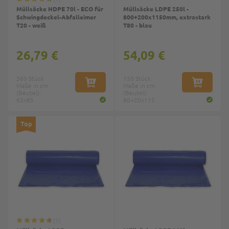
Müllsäcke HDPE 70l - ECO für
Müllsäcke LDPE 250l -
Schwingdeckel-Abfalleimer
800+200x1150mm, extrastark
T20 - weiß
T80 - blau
26,79 €
54,09 €
360 Stück
150 Stück
Maße in cm
IN DEN WARENKORB
Maße in cm
IN DEN W
(Beutel):
(Beutel):
63x85
80+20x115
Top
1