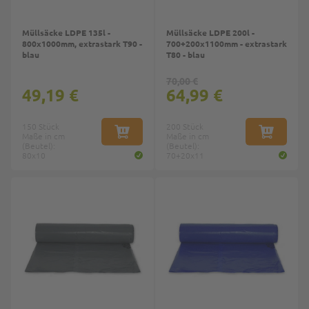
Müllsäcke LDPE 135l -
Müllsäcke LDPE 200l -
800x1000mm, extrastark T90 -
700+200x1100mm - extrastark
blau
T80 - blau
70,00 €
49,19 €
64,99 €
150 Stück
200 Stück
Maße in cm
IN DEN WARENKORB
Maße in cm
IN DEN W
(Beutel):
(Beutel):
80x10
70+20x11