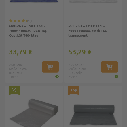
1
Müllsäcke LDPE 120l -
Müllsäcke LDPE 120l -
700x1100mm - ECO Top
700x1100mm, stark T65 -
Qualität T60- blau
transparent
33,79 €
53,29 €
250 Stück
250 Stück
Maße in cm
IN DEN WARENKORB
Maße in cm
IN DEN W
(Beutel):
(Beutel):
70x11
70x11
Top