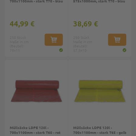
700x1100mm - stark T70 - blau
575x1000mm, stark T70 - blau
44,99 €
38,69 €
250 Stück
250 Stück
Maße in cm
IN DEN WARENKORB
Maße in cm
IN DEN W
(Beutel):
(Beutel):
70x11
57,5x10
Müllsäcke LDPE 120l -
Müllsäcke LDPE 120l -
700x1100mm - stark T60 - rot
700x1100mm - stark T65 - gelb