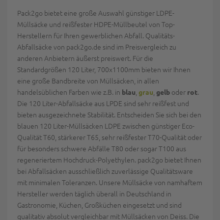
Pack2go bietet eine große Auswahl günstiger LDPE-
Müllsäcke und reißfester HDPE-Müllbeutel von Top-
Herstellern für Ihren gewerblichen Abfall. Qualitäts-
Abfallsäcke von pack2go.de sind im Preisvergleich zu
anderen Anbietern äußerst preiswert. Für die
Standardgrößen 120 Liter, 700x1100mm bieten wir Ihnen
eine große Bandbreite von Müllsäcken, in allen
handelsüblichen Farben wie z.B. in
,
,
oder
.
blau
grau
gelb
rot
Die 120 Liter-Abfallsäcke aus LPDE sind sehr reißfest und
bieten ausgezeichnete Stabilität. Entscheiden Sie sich bei den
blauen 120 Liter-Müllsäcken LDPE zwischen günstiger Eco-
Qualität T60, stärkerer T65, sehr reißfester T70-Qualität oder
für besonders schwere Abfälle T80 oder sogar T100 aus
regeneriertem Hochdruck-Polyethylen. pack2go bietet Ihnen
bei Abfallsäcken ausschließlich zuverlässige Qualitätsware
mit minimalen Toleranzen. Unsere Müllsäcke von namhaftem
Hersteller werden täglich überall in Deutschland in
Gastronomie, Küchen, Großküchen eingesetzt und sind
qualitativ absolut vergleichbar mit Müllsäcken von Deiss. Die