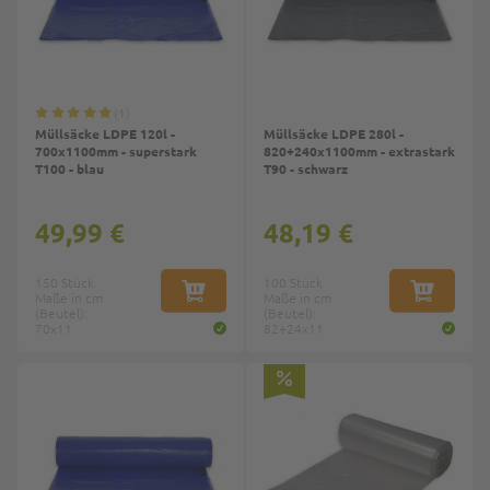
1
Müllsäcke LDPE 120l -
Müllsäcke LDPE 280l -
700x1100mm - superstark
820+240x1100mm - extrastark
T100 - blau
T90 - schwarz
49,99 €
48,19 €
150 Stück
100 Stück
Maße in cm
IN DEN WARENKORB
Maße in cm
IN DEN W
(Beutel):
(Beutel):
70x11
82+24x11