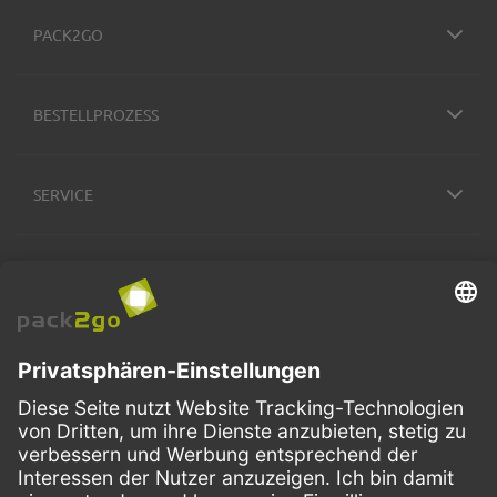
PACK2GO
BESTELLPROZESS
SERVICE
ZAHLUNGSMETHODEN
VERSANDARTEN