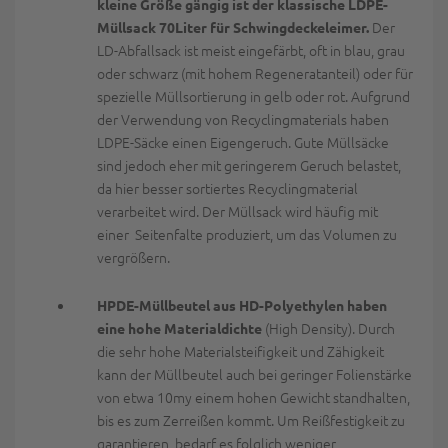
kleine Größe gängig ist der klassische LDPE-
Der
Müllsack 70Liter für Schwingdeckeleimer.
LD-Abfallsack ist meist eingefärbt, oft in blau, grau
oder schwarz (mit hohem Regeneratanteil) oder für
spezielle Müllsortierung in gelb oder rot. Aufgrund
der Verwendung von Recyclingmaterials haben
LDPE-Säcke einen Eigengeruch. Gute Müllsäcke
sind jedoch eher mit geringerem Geruch belastet,
da hier besser sortiertes Recyclingmaterial
verarbeitet wird. Der Müllsack wird häufig mit
einer Seitenfalte produziert, um das Volumen zu
vergrößern.
HPDE-Müllbeutel aus HD-Polyethylen haben
(High Density). Durch
eine hohe Materialdichte
die sehr hohe Materialsteifigkeit und Zähigkeit
kann der Müllbeutel auch bei geringer Folienstärke
von etwa 10my einem hohen Gewicht standhalten,
bis es zum Zerreißen kommt. Um Reißfestigkeit zu
garantieren, bedarf es folglich weniger