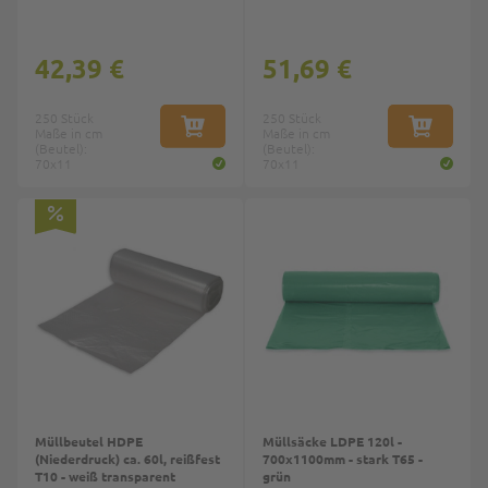
42,39 €
51,69 €
250 Stück
250 Stück
Maße in cm
IN DEN WARENKORB
Maße in cm
IN DEN W
(Beutel):
(Beutel):
70x11
70x11
Müllbeutel HDPE
Müllsäcke LDPE 120l -
(Niederdruck) ca. 60l, reißfest
700x1100mm - stark T65 -
T10 - weiß transparent
grün