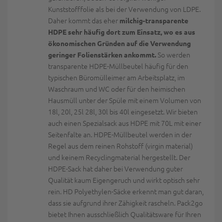
Kunststofffolie als bei der Verwendung von LDPE.
Daher kommt das eher
milchig-transparente
HDPE sehr häufig dort zum Einsatz, wo es aus
ökonomischen Gründen auf die Verwendung
So werden
geringer Folienstärken ankommt.
transparente HDPE-Müllbeutel häufig für den
typischen Büromülleimer am Arbeitsplatz, im
Waschraum und WC oder für den heimischen
Hausmüll unter der Spüle mit einem Volumen von
18l, 20l, 25l 28l, 30l bis 40l eingesetzt. Wir bieten
auch einen Spezialsack aus HDPE mit 70L mit einer
Seitenfalte an. HDPE-Müllbeutel werden in der
Regel aus dem reinen Rohstoff (virgin material)
und keinem Recyclingmaterial hergestellt. Der
HDPE-Sack hat daher bei Verwendung guter
Qualität kaum Eigengeruch und wirkt optisch sehr
rein. HD Polyethylen-Säcke erkennt man gut daran,
dass sie aufgrund ihrer Zähigkeit rascheln. Pack2go
bietet Ihnen ausschließlich Qualitätsware für Ihren