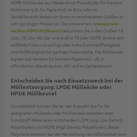
HDPE-Müllbeutel aus Niederdruck-Polyethylen für kleinere
Mülleimer (z.B. für Papiermüll im Büro oder im
Sanitärbereich) bieten wir Ihnen in verschiedenen Größen zu
sehr günstigen Preisen an. Die preiswerten,
transparent-
bekommen Sie in den Größen 18
weißen HDPE-Müllbeutel
Liter, 28 Liter, 40 Liter und groß in 70 Liter. HDPE ist eine sehr
reißfeste Folie und verfügt über hohe Durchstoßfestigkeit
und Reißfestigkeit bei geringer Folienstärke. Die Müllbeutel
eignen sich bestens für leichten Papiermüll, z.B. in
öffentlichen Waschräumen, WC und im Sanitärbereich.
Entscheiden Sie nach Einsatzzweck bei der
Müllentsorgung: LPDE
Müllsäcke
oder
HPDE Müllbeutel
Grundsätzlich können Sie bei der Auswahl des für Sie
geeigneten Müllsacks oder Müllbeutels zwischen zwei
Kunststoff-Materialien entscheiden: LDPE (sog. Low Density
Polyethylen) und HDPE (High Density Polyethylen). Beide
Polymere kommen bei der Herstellung von Abfallsäcken zum