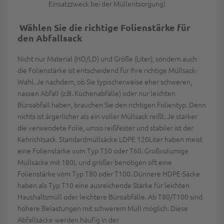
Einsatzzweck bei der Müllentsorgung!
Wählen Sie die richtige Folienstärke für
den Abfallsack
Nicht nur Material (HD/LD) und Größe (Liter), sondern auch
die Folienstärke ist entscheidend für Ihre richtige Müllsack-
Wahl. Je nachdem, ob Sie typischerweise eher schweren,
nassen Abfall (z.B. Küchenabfälle) oder nur leichten
Büroabfall haben, brauchen Sie den richtigen Folientyp. Denn
nichts ist ärgerlicher als ein voller Müllsack reißt. Je stärker
die verwendete Folie, umso reißfester und stabiler ist der
Kehrichtsack. Standardmüllsäcke LDPE 120Liter haben meist
eine Folienstärke vom Typ T50 oder T60. Großvolumige
Müllsäcke mit 180L und größer benötigen oft eine
Folienstärke vom Typ T80 oder T100. Dünnere HDPE-Säcke
haben als Typ T10 eine ausreichende Stärke für leichten
Haushaltsmüll oder leichtere Büroabfälle. Ab T80/T100 sind
höhere Belastungen mit schwerem Müll möglich. Diese
Abfallsäcke werden häufig in der