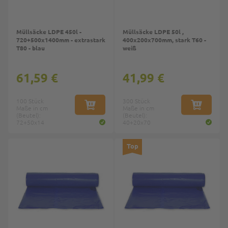
Müllsäcke LDPE 450l -
Müllsäcke LDPE 50l ,
720+500x1400mm - extrastark
400x200x700mm, stark T60 -
T80 - blau
weiß
61,59 €
41,99 €
100 Stück
300 Stück
Maße in cm
IN DEN WARENKORB
Maße in cm
IN DEN W
(Beutel):
(Beutel):
72+50x14
40+20x70
Top