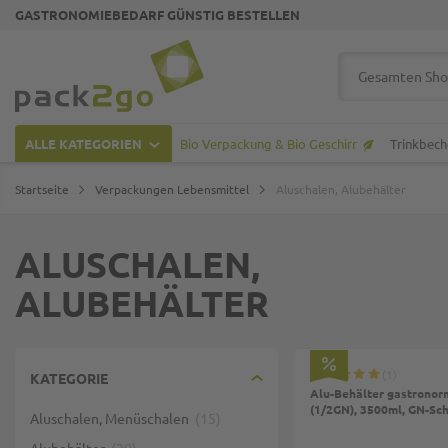
GASTRONOMIEBEDARF GÜNSTIG BESTELLEN
Zur Startseite
Suche
ALLE KATEGORIEN
Bio Verpackung & Bio Geschirr
Trinkbech
Startseite
Verpackungen Lebensmittel
Aluschalen, Alubehälter
ALUSCHALEN,
ALUBEHÄLTER
Top
1
KATEGORIE
Alu-Behälter gastrono
(1/2GN), 3500ml, GN-Sc
Aluschalen, Menüschalen
15