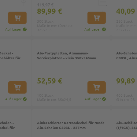
119,97 €
89,99 €
40,09
IN DEN WARENKORB
IN DEN WARENKORB
300 Stück
250 Stück
Maße in mm (Deckel):
Maße in mm 
Auf Lager
Auf Lager
325x265
227x177
Deckel -
Alu-Partyplatten, Aluminium-
Alu-Schalen
ehälter für
Servierplatten - klein 350x245mm
C803L, Alu
52,59 €
99,89
IN DEN WARENKORB
IN DEN WARENKORB
100 Stück
400 Stück
Auf Lager
Auf Lager
Maße in cm: 35x24,5
Ø in cm: 23
chalen -
Alukaschierter Kartondeckel für runde
Alu-Behält
eckel für
Alu-Schalen C803L - 227mm
(1/1GN), 86