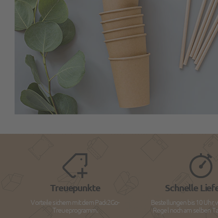
Treuepunkte
Schnelle Lief
Vorteile sichern mit dem Pack2Go-
Bestellungen bis 10 Uhr, 
Treueprogramm.
Regel noch am selben Tag