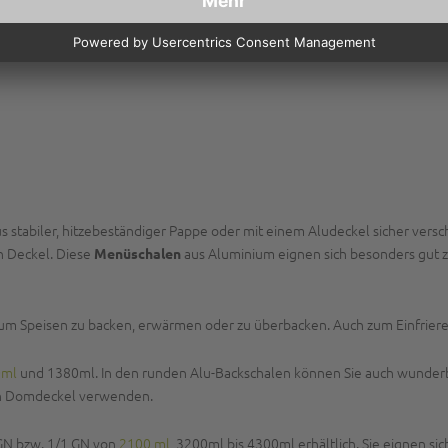
s stabiler, hitzebeständiger Pappe oder mit einem Aludeckel sicher versc
n Deckel. Diese
aus Aluminium eignen sich besonders gut z
Menüschalen
 um Speisen zu backen, erwärmen oder zu überbacken. Auch zum Einfriere
0ml
und 1380ml. In den runden Alu-Backschalen können Sie auch wunderba
en Domdeckel verwenden.
 GN bzw. 1/1 GN von
2100 ml
, 3200ml bis 4300ml erhältlich. Sie eignen s