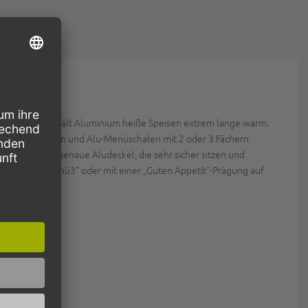
ende Fähigkeit hält Aluminium heiße Speisen extrem lange warm.
hen ungeteilten und Alu-Menüschalen mit 2 oder 3 Fächern
 gibt es passgenaue Aludeckel, die sehr sicher sitzen und
, Menü2“, „Menü3“ oder mit einer „Guten Appetit“-Prägung auf