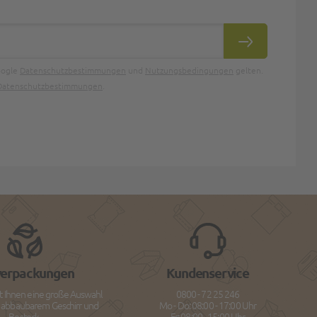
ABONNIEREN
oogle
Datenschutzbestimmungen
und
Nutzungsbedingungen
gelten.
Datenschutzbestimmungen
.
verpackungen
Kundenservice
t Ihnen eine große Auswahl
0800 - 72 25 246
h abbaubarem Geschirr und
Mo - Do: 08:00 - 17:00 Uhr
Besteck.
Fr: 08:00 - 15:00 Uhr