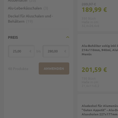
Alubehälter
20
209,97 €
189,99 €
Alu-Leberkässchalen
3
Deckel für Aluschalen und -
350 Stück
Behältern
19
Maße in cm:
32,4x26,4x6
PREIS
Top
Alu-Behälter eckig inkl 
214x110mm, 940ml, Alub
€
bis
€
von
Menüs
201,59 €
48 Produkte
ANWENDEN
750 Stück
Maße in cm:
21,4x11x5,2
Top
Aludeckel für Alumenüs
"Guten Appetit" - Alu-D
Aluschalen 227x177mm