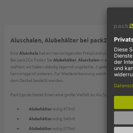
Aluschalen, Alubehälter bei pack2go
Eine
hat ein hervorragendes Preis/Leistungsverhältnis, 
Aluschale
Bei pack2Go finden Sie
,
in eckiger und ru
Alubehälter
Aluschalen
wählen: wir haben ständig lagernd ungeteilte, 2-geteilte und 3-ge
hervorragend isolieren. Zur Wiedererkennung welches Menü sich i
dem Deckel bestellt werden.
Pack2go.de bietet Ihnen eine große Vielfalt an Alu Schalen und Alu
eckig 470ml
Alubehälter
eckig 540ml
Alubehälter
eckig 670ml
Alubehälter