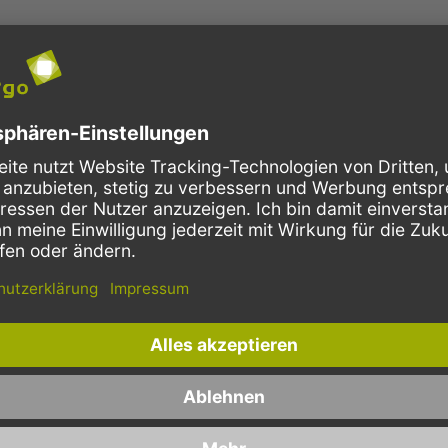
wenn es darum geht, Essen außer Haus zu verkaufen. Durch seine isolier
nder Form sowie Gastronorm-Schalen. Bei
können Sie zwisc
Alubehältern
teilte Alumenüschalen für Ihr Take Away Geschäft. Zu den Alu Menüschalen
n den Schalen befindet können die passenden Deckel mit einer „Menü 1“
 Behältern. Folgende Größen finden Sie bei uns zu günstigen Preisen: