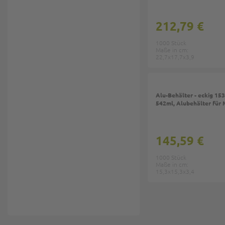
212,79 €
1000 Stück
Maße in cm:
22,7x17,7x3,9
Alu-Behälter - eckig 1
542ml, Alubehälter für
145,59 €
1000 Stück
Maße in cm:
15,3x15,3x3,4