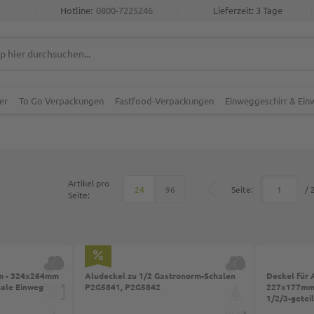
Hotline:
0800-7225246
Lieferzeit: 3 Tage
er
To Go Verpackungen
Fastfood-Verpackungen
Einweggeschirr & Ei
Artikel pro
Top
Seite:
/ 
24
96
Seite:
Top
rm - 324x264mm
Aludeckel zu 1/2 Gastronorm-Schalen
Deckel für 
hale Einweg
P2G5841, P2G5842
227x177mm,
1/2/3-getei