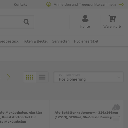
Kontakt
Anmelden und Treuepunkte sammeln
SUCHE
Suche schließen
Konto
Warenkorb
Minicart
nwegbesteck
Tüten & Beutel
Servietten
Hygieneartikel
TOP
SORTIERT NACH:
2
KACHELN
LISTE
Alu-Menüschalen, glasklar
Alu-Behälter gastronorm - 324x264mm
 Kunststoffdeckel für
(1/2GN), 3200ml, GN-Schale Einweg
lte Menüschalen