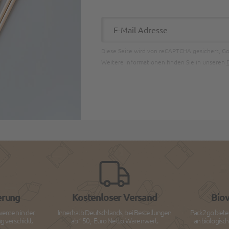
E-Mail Adresse
Diese Seite wird von reCAPTCHA gesichert, G
Weitere Informationen finden Sie in unseren
erung
Kostenloser Versand
Bio
werden in der
Innerhalb Deutschlands, bei Bestellungen
Pack2go biete
 verschickt.
ab 150,- Euro Netto-Warenwert.
an biologisc