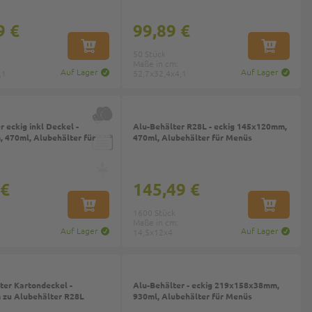
9 €
99,89 €
IN DEN WARENKORB
IN DEN W
50 Stück
Maße in cm:
Auf Lager
Auf Lager
,1
52,7x32,4x4,1
 eckig inkl Deckel -
Alu-Behälter R28L - eckig 145x120mm,
 470ml, Alubehälter für
470ml, Alubehälter für Menüs
 €
145,49 €
IN DEN WARENKORB
IN DEN W
1600 Stück
Maße in cm:
Auf Lager
Auf Lager
14,5x12x4
ter Kartondeckel -
Alu-Behälter - eckig 219x158x38mm,
zu Alubehälter R28L
930ml, Alubehälter für Menüs