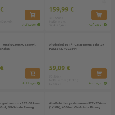
 €
159,99 €
IN DEN WARENKORB
IN DEN W
300 Stück
(Deckel):
Maße in cm:
Auf Lager
Auf Lager
32,4x26,4x5
 - rund Ø230mm, 1380ml,
Aludeckel zu 1/1 Gastronorm-Schalen
schalen
P2G5843, P2G5844
 €
59,09 €
IN DEN WARENKORB
IN DEN W
50 Stück
Maße in mm (Deckel):
Auf Lager
Auf Lager
527x324
er gastronorm - 527x324mm
Alu-Behälter gastronorm - 527x324mm
00ml, GN-Schale Einweg
(1/1GN), 4300ml, GN-Schale Einweg