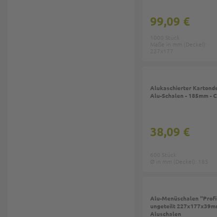
99,09 €
1000 Stück
Maße in mm (Deckel):
227x177
Alukaschierter Kartonde
Alu-Schalen - 185mm - 
38,09 €
600 Stück
Ø in mm (Deckel): 185
Top
Alu-Menüschalen ''Profi-
ungeteilt 227x177x39mm
Aluschalen