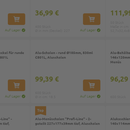
36,99 €
111,9
IN DEN WARENKORB
IN DEN WARENKORB
50 Stück
400 Stück
Maße in cm:
Auf Lager
Auf Lager
Ø in mm (Deckel): 227
52,7x32,4x8
ckel für runde
Alu-Schalen - rund Ø185mm, 830ml
Alu-Behälter
C801L
C801L, Aluschalen
146x120mm,
Menüs
99,39 €
96,29
IN DEN WARENKORB
IN DEN WARENKORB
600 Stück
Auf Lager
Auf Lager
Ø in cm: 18.5
600 Stück
Top
Line'' -
Alu-Menüschalen ''Profi-Line'' - 2-
Alukaschier
 tief,
geteilt 227x177x39mm tief, Aluschalen
140x114mm 