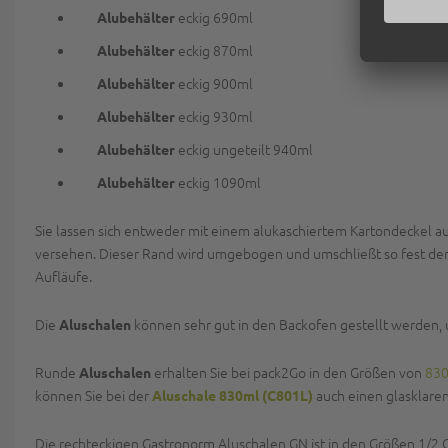
eckig 690ml
Alubehälter
eckig 870ml
Alubehälter
eckig 900ml
Alubehälter
eckig 930ml
Alubehälter
eckig ungeteilt 940ml
Alubehälter
eckig 1090ml
Alubehälter
Sie lassen sich entweder mit einem alukaschiertem Kartondeckel au
versehen. Dieser Rand wird umgebogen und umschließt so fest de
Aufläufe.
Die
können sehr gut in den Backofen gestellt werden,
Aluschalen
Runde
erhalten Sie bei pack2Go in den Größen von
83
Aluschalen
können Sie bei der
auch einen glasklar
Aluschale 830ml (C801L)
Die rechteckigen Gastronorm Aluschalen GN ist in den Größen 1/2