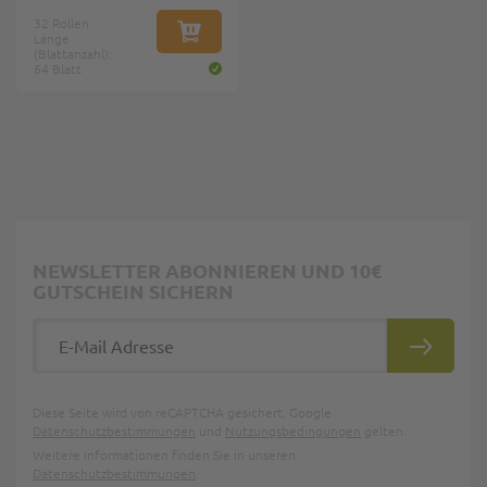
32 Rollen
Länge
IN DEN WARENKORB
(Blattanzahl):
64 Blatt
NEWSLETTER ABONNIEREN UND 10€
GUTSCHEIN SICHERN
E-Mail Adresse
ABONNIE
Diese Seite wird von reCAPTCHA gesichert, Google
Datenschutzbestimmungen
und
Nutzungsbedingungen
gelten.
Weitere Informationen finden Sie in unseren
Datenschutzbestimmungen
.