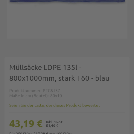
Zum Anfang der Bildgalerie springen
Müllsäcke LDPE 135l -
800x1000mm, stark T60 - blau
Produktnummer
P2G6137
Maße in cm (Beutel)
80x10
Seien Sie der Erste, der dieses Produkt bewertet
43,19 €
51,40 €
Für 250 Stück
/
pro 100 Stück
17,28 €