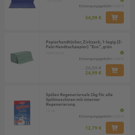
150 Stück
Entsorgungsgebühr:
0,00 €
54,09 €
Papierhandtücher, Zickzack, 1-lagig (Z-
Falz-Handtuchpapier) "Eco", grün
5000 Stück
Entsorgungsgebühr:
0,00 €
26,99 €
24,99 €
Spülan Regeneriersalz 2kg für alle
Spülmaschinen mit interner
Regenerierung
12 kg
Entsorgungsgebühr:
0,00 €
12,79 €