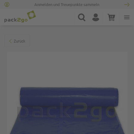
Anmelden und Treuepunkte sammeln
Zur Startseite
Suche
Konto
Warenkorb
Minicart
Zum Ende der Bildgalerie springen
Zurück