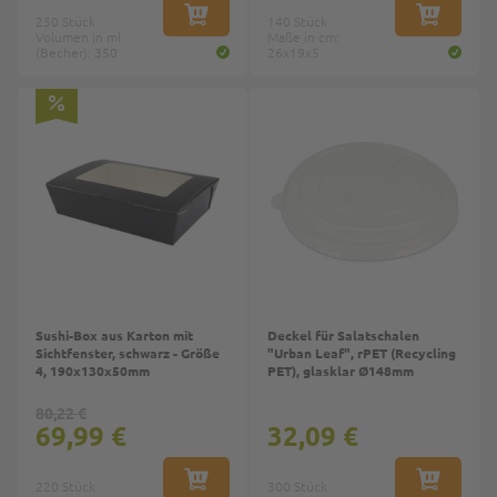
250 Stück
IN DEN WARENKORB
140 Stück
IN DEN W
Volumen in ml
Maße in cm:
(Becher): 350
26x19x5
Sushi-Box aus Karton mit
Deckel für Salatschalen
Sichtfenster, schwarz - Größe
"Urban Leaf", rPET (Recycling
4, 190x130x50mm
PET), glasklar Ø148mm
80,22 €
69,99 €
32,09 €
220 Stück
IN DEN WARENKORB
300 Stück
IN DEN W