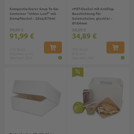
Kompostierbarer Soup To Go-
rPET-Deckel mit Antifog-
Container "Urban Leaf" mit
Beschichtung für
Dampfdeckel - 20oz/570ml
Salatschalen, glasklar -
Ø184mm
99,99 €
50,59 €
91,99 €
34,89 €
250 Stück
IN DEN WARENKORB
300 Stück
IN DEN W
Volumen in ml
Ø in mm
(Becher): 570
(Deckel): 184
Top
Top
Tortenkarton 32x32x11cm