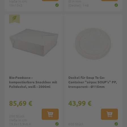
Maße in cm:
Ø in mm
19x13x5
(Deckel): 148
Top
Top
Bio-Foodcase -
Deckel für Soup To Go-
kompostierbare Snackbox mit
Container "airpac SOUP's" PP,
Faltdeckel, weiß - 2000ml
transparent - Ø115mm
85,69 €
43,99 €
200 Stück
IN DEN WARENKORB
IN DEN W
Maße in cm:
19,6x13,9x6,4
600 Stück