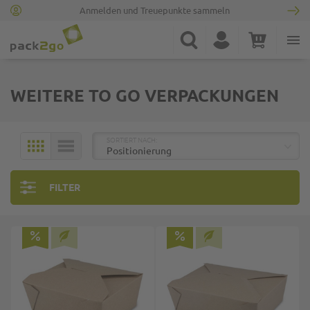
Anmelden und Treuepunkte sammeln
Zur Startseite
Suche
Konto
Warenkorb
Minicart
WEITERE TO GO VERPACKUNGEN
TOP
SORTIERT NACH:
KACHELN
LISTE
FILTER