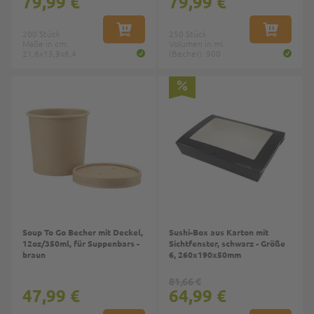
79,99 €
79,99 €
200 Stück
IN DEN WARENKORB
250 Stück
IN DEN W
Maße in cm:
Volumen in ml
21,6x15,9x6,4
(Becher): 900
Soup To Go Becher mit Deckel,
Sushi-Box aus Karton mit
12oz/350ml, für Suppenbars -
Sichtfenster, schwarz - Größe
braun
6, 260x190x50mm
81,66 €
47,99 €
64,99 €