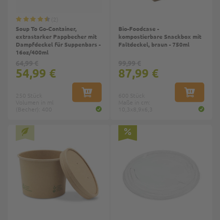
2
Soup To Go-Container,
Bio-Foodcase -
extrastarker Pappbecher mit
kompostierbare Snackbox mit
Dampfdeckel für Suppenbars -
Faltdeckel, braun - 750ml
16oz/400ml
64,99 €
99,99 €
54,99 €
87,99 €
250 Stück
IN DEN WARENKORB
600 Stück
IN DEN W
Volumen in ml
Maße in cm:
(Becher): 400
10,3x8,9x6,3
Top