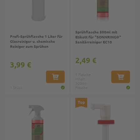
Sprühflasche 500ml mit
Profi-Sprühflasche 1 Liter für
Etikett für "SONNRING®"
Glasreiniger u. chemische
Sanitärreiniger EC10
Reiniger zum Sprühen
2,49 €
3,99 €
1 Flasche
IN DEN WARENKORB
Inhalt:
IN DEN W
500ml-
1 Stück
Flasche
Top