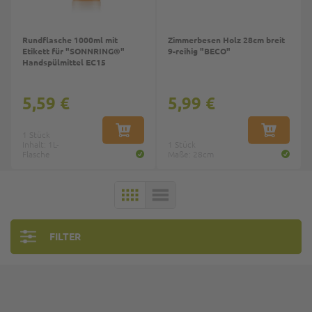
Rundflasche 1000ml mit
Zimmerbesen Holz 28cm breit
Etikett für "SONNRING®"
9-reihig "BECO"
Handspülmittel EC15
5,59 €
5,99 €
1 Stück
IN DEN WARENKORB
IN DEN W
Inhalt: 1L-
1 Stück
Flasche
Maße: 28cm
KACHELN
LISTE
FILTER