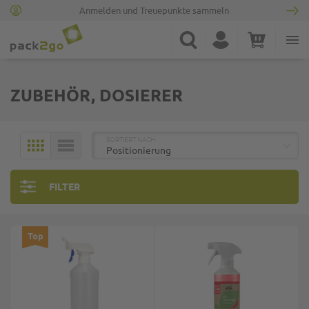
Anmelden und Treuepunkte sammeln
Zur Startseite
Suche
Konto
Warenkorb
Minicart
ZUBEHÖR, DOSIERER
TOP
SORTIERT NACH:
KACHELN
LISTE
FILTER
Top