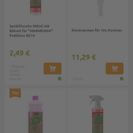
Sprühflasche 500ml mit
Dosierpumpe für 10L-Kanister
Etikett für "SONNRING®"
Fettlöser EC14
2,49 €
11,29 €
1 Flasche
Inhalt:
IN DEN WARENKORB
IN DEN W
500ml-
Flasche
1 Stück
Top