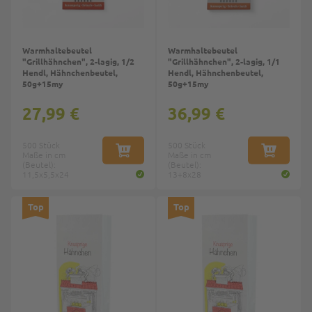
Warmhaltebeutel
Warmhaltebeutel
"Grillhähnchen", 2-lagig, 1/2
"Grillhähnchen", 2-lagig, 1/1
Hendl, Hähnchenbeutel,
Hendl, Hähnchenbeutel,
50g+15my
50g+15my
27,99 €
36,99 €
500 Stück
500 Stück
Maße in cm
IN DEN WARENKORB
Maße in cm
IN DEN W
(Beutel):
(Beutel):
11,5x5,5x24
13+8x28
Top
Top