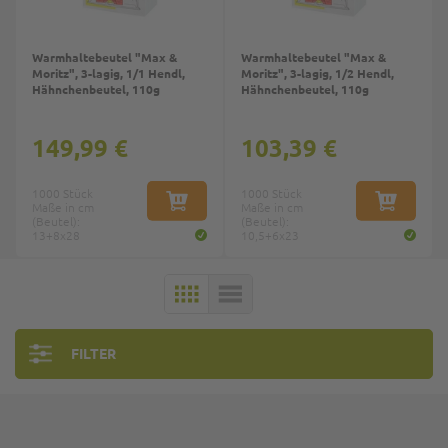
Warmhaltebeutel "Max &
Warmhaltebeutel "Max &
Moritz", 3-lagig, 1/1 Hendl,
Moritz", 3-lagig, 1/2 Hendl,
Hähnchenbeutel, 110g
Hähnchenbeutel, 110g
149,99 €
103,39 €
1000 Stück
1000 Stück
Maße in cm
IN DEN WARENKORB
Maße in cm
IN DEN W
(Beutel):
(Beutel):
13+8x28
10,5+6x23
KACHELN
LISTE
FILTER