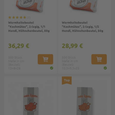
1
Warmhaltebeutel
Warmhaltebeutel
"Kochmütze", 2-lagig, 1/1
"Kochmütze", 2-lagig, 1/2
Hendl, Hähnchenbeutel, 50g
Hendl, Hähnchenbeutel, 50g
36,29 €
28,99 €
500 Stück
500 Stück
Maße in cm
IN DEN WARENKORB
Maße in cm
IN DEN W
(Beutel):
(Beutel):
13+8x28
10,5+5,5x25
Top