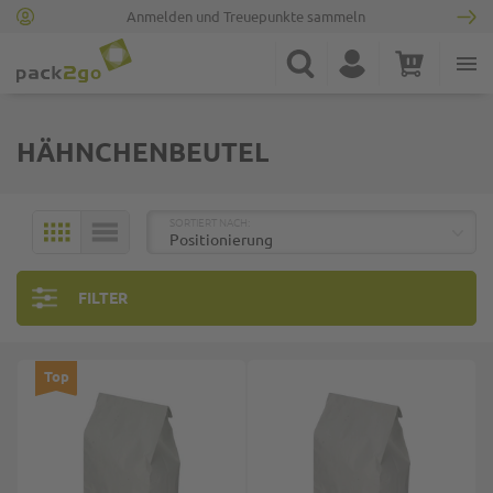
Anmelden und Treuepunkte sammeln
Zur Startseite
Suche
Konto
Warenkorb
Minicart
HÄHNCHENBEUTEL
TOP
SORTIERT NACH:
KACHELN
LISTE
FILTER
Top