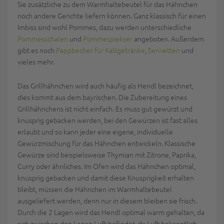
Sie zusätzliche zu dem Warmhaltebeutel für das Hähnchen
noch andere Gerichte liefern können. Ganz klassisch für einen
Imbiss sind wohl Pommes, dazu werden unterschiedliche
Pommesschalen
und
Pommespiekser
angeboten. Außerdem
gibt es noch
Pappbecher für Kaltgetränke
,
Servietten
und
vieles mehr.
Das Grillhähnchen wird auch häufig als Hendl bezeichnet,
dies kommt aus dem bayrischen. Die Zubereitung eines
Grillhähnchens ist nicht einfach. Es muss gut gewürzt und
knusprig gebacken werden, bei den Gewürzen ist fast alles
erlaubt und so kann jeder eine eigene, individuelle
Gewürzmischung für das Hähnchen entwickeln. Klassische
Gewürze sind beispielsweise Thymian mit Zitrone, Paprika,
Curry oder ähnliches. Im Ofen wird das Hähnchen optimal,
knusprig gebacken und damit diese Knusprigkeit erhalten
bleibt, müssen die Hähnchen im Warmhaltebeutel
ausgeliefert werden, denn nur in diesem bleiben sie frisch.
Durch die 2 Lagen wird das Hendl optimal warm gehalten, da
sich zwischen den Lagen Luft befindet, da Luft bekanntlich