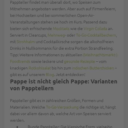
Pappteller findet man überall dort, wo Speisen zum
Mitnehmen angeboten werden. Aber auch auf Firmenfeiern,
bei Hochzeiten und bei sommerlichen Open-Air-
Veranstaltungen stehen sie hoch im Kurs. P
assend dazu
bieten sich erfrischende
Mocktails
wie die
Virgin Colada
an.
Serviert in
Clearcups
,
Mehrweg
- oder
To-Go-Cocktailbechern
,
mit
Strohhalm
und Cocktailkirsche sorgen die alkoholfreien
Drinks in Nullkommanix für die extra Portion Strandfeeling.
Tipp:
Weitere Informationen zu aktuellen
(Weihnachtsmarkt-)
Foodtrends
sowie leckere und
gesunde Rezepte
– vom
knackigen
Rotkohlsalat
bis hin zum
indischen Butterchicken
–
gibt es auf unserem
Blog
. Jetzt entdecken!
Pappe ist nicht gleich Pappe: Varianten
von Papptellern
Pappteller gibt es in zahlreichen Größen, Formen und
Materialien. Welche
To-Go-Verpackung
die richtige ist, hängt
dabei vor allem davon ab, welche Art von Speisen serviert
werden.
Runde Pappteller:
Die klassische Form, vielseitig