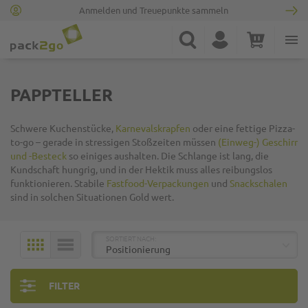
Anmelden und Treuepunkte sammeln
Zur Startseite
Suche
Konto
Warenkorb
Minicart
PAPPTELLER
Schwere Kuchenstücke,
Karnevalskrapfen
oder eine fettige Pizza-
to
-
go
– gerade in stressigen Stoßzeiten müssen
(Einweg-) Geschirr
und -Besteck
so einiges aushalten. Die Schlange ist lang, die
Kundschaft hungrig, und in der Hektik muss alles reibungslos
funktionieren. Stabile
Fastfood-Verpackungen
und
Snackschalen
sind in solchen Situationen Gold wert.
TOP
SORTIERT NACH:
KACHELN
LISTE
FILTER