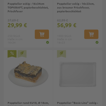
Pappteller eckig - 16x34cm
Pappteller eckig - 16x23cm,
TOPKRAFT, papierbeschichtet,
aus brauner Frischfaser,
Frischfaser
papierbeschichtet
37,69 €
62,99 €
29,99 €
56,99 €
250 Stück
IN DEN WARENKORB
1000 Stück
IN DEN W
Maße in cm:
Maße in cm:
16x34
16x23
Pappteller rund KU18, Ø 18cm,
Pappteller "Basic Line" eckig -