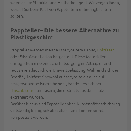
wenn es um Stabilität und Haltbarkeit geht. Wir zeigen Ihnen,
worauf Sie beim Kauf von Papptellern unbedingt achten
sollten.
Pappteller– Die bessere Alternative zu
Plastikgeschirr
Pappteller werden meist aus recyceltem Papier,
Holzfaser
oder Frischfaser-Karton hergestellt. Diese Materialien
ermöglichen eine
einfache Entsorgung im Altpapier
und
reduzieren dadurch die Umweltbelastung. Während sich der
Begriff „Holzfaser“ sowohl auf recycelte als auch auf
neugewonnene Fasern bezieht, handelt es sich bei
„
Frischfasern
“, um Fasern, die erstmals aus dem Holz
extrahiert wurden.
Darüber hinaus sind Pappteller ohne Kunststoffbeschichtung
vollständig biologisch abbaubar
– und können somit
kompostiert werden.
Daher ist es wichtig, beim Kauf von Papptellern auf die