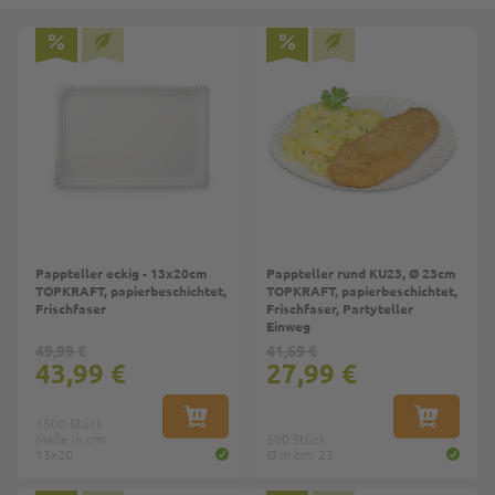
Pappteller eckig - 13x20cm
Pappteller rund KU23, Ø 23cm
TOPKRAFT, papierbeschichtet,
TOPKRAFT, papierbeschichtet,
Frischfaser
Frischfaser, Partyteller
Einweg
49,99 €
41,69 €
43,99 €
27,99 €
1500 Stück
IN DEN WARENKORB
IN DEN W
Maße in cm:
500 Stück
13x20
Ø in cm: 23