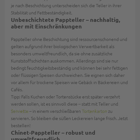
je nach Beschichtung unterscheiden sich die Teller in ihrer
Stabilität und Fettbeständigkeit.
Unbeschichtete Pappteller – nachhaltig,
aber mit Einschränkungen
Pappteller ohne Beschichtung sind ressourcenschonend und
gelten aufgrund ihrer biologischen Verwertbarkeit als
besonders umweltfreundlich, da sie ohne zusätzliche
Kunststoffschichten auskommen. Allerdings sind sie nur
bedingt feuchtigkeitsbeständig und können bei sehr fettigen
oder flüssigen Speisen durchweichen. Sie eignen sich daher
vor allem für trockene Speisen wie Gebäck in Bäckereien und
Cafés.
Tipp:
Falls Kuchen oder Tortenstücke erst später verzehrt
werden sollen, ist es sinnvoll diese – statt mit Teller und
Serviette
– in einem verschließbaren
Tortenkarton
zu
servieren. So bleiben die süßen Leckereien lange frisch. J
etzt
bestellen!
Chinet
-Pappteller – robust und
umweltfreundlich