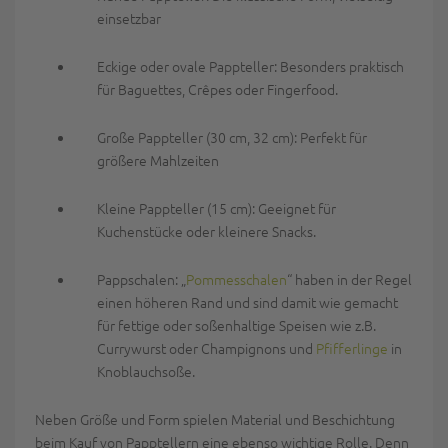
einsetzbar
Eckige oder ovale Pappteller:
Besonders praktisch
für Baguettes, Crêpes oder Fingerfood.
Große Pappteller (
30 cm, 32 cm): Perfekt für
größere Mahlzeiten
Kleine Pappteller
(15 cm): Geeignet für
Kuchenstücke oder kleinere Snacks.
Pappschalen:
„
Pommesschalen
“ haben in der Regel
einen höheren Rand
und sind damit wie gemacht
für fettige oder soßenhaltige Speisen wie z.B.
Currywurst oder Champignons und
Pfifferlinge
in
Knoblauchsoße.
Neben Größe und Form spielen Material und Beschichtung
beim Kauf von Papptellern eine ebenso wichtige Rolle. Denn