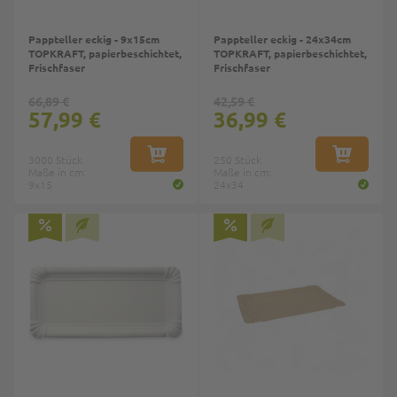
Pappteller eckig - 9x15cm
Pappteller eckig - 24x34cm
TOPKRAFT, papierbeschichtet,
TOPKRAFT, papierbeschichtet,
Frischfaser
Frischfaser
66,89 €
42,59 €
57,99 €
36,99 €
3000 Stück
IN DEN WARENKORB
250 Stück
IN DEN W
Maße in cm:
Maße in cm:
9x15
24x34