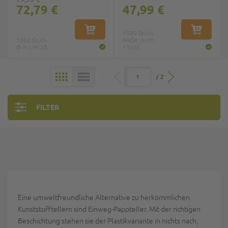
72,79 €
47,99 €
IN DEN WARENKORB
1500 Stück
IN DEN W
1000 Stück
Maße in cm:
Ø in cm: 20
13x20
/ 2
KACHELN
LISTE
FILTER
Eine umweltfreundliche Alternative zu herkömmlichen
Kunststofftellern sind Einweg-Pappteller. Mit der richtigen
Beschichtung stehen sie der Plastikvariante in nichts nach,