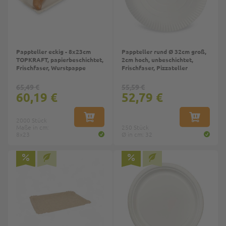
Pappteller eckig - 8x23cm
Pappteller rund Ø 32cm groß,
TOPKRAFT, papierbeschichtet,
2cm hoch, unbeschichtet,
Frischfaser, Wurstpappe
Frischfaser, Pizzateller
65,49 €
55,59 €
60,19 €
52,79 €
2000 Stück
IN DEN WARENKORB
IN DEN W
Maße in cm:
250 Stück
8x23
Ø in cm: 32