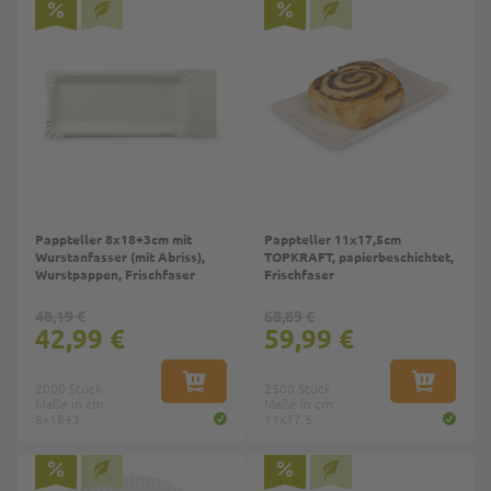
Pappteller 8x18+3cm mit
Pappteller 11x17,5cm
Wurstanfasser (mit Abriss),
TOPKRAFT, papierbeschichtet,
Wurstpappen, Frischfaser
Frischfaser
48,19 €
68,89 €
42,99 €
59,99 €
2000 Stück
IN DEN WARENKORB
2500 Stück
IN DEN W
Maße in cm:
Maße in cm:
8x18+3
11x17,5