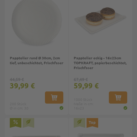
Pappteller rund Ø 30cm, 2cm
Pappteller eckig - 16x23cm
tief, unbeschichtet, Frischfaser
TOPKRAFT, papierbeschichtet,
Frischfaser
44,59 €
67,49 €
39,99 €
59,99 €
IN DEN WARENKORB
1000 Stück
IN DEN W
200 Stück
Maße in cm:
Ø in cm: 30
16x23
Top