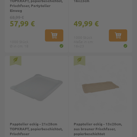
TOPKRAFT, papierbeschichtet,
16x23cm
Frischfaser, Partyteller
Einweg
68,99 €
57,99 €
49,99 €
IN DEN WARENKORB
1000 Stück
IN DEN W
1000 Stück
Maße in cm:
Ø in cm: 18
16x23
Pappteller eckig - 21x28cm
Pappteller eckig - 13x20cm,
TOPKRAFT, papierbeschichtet,
aus brauner Frischfaser,
Frischfaser
papierbeschichtet