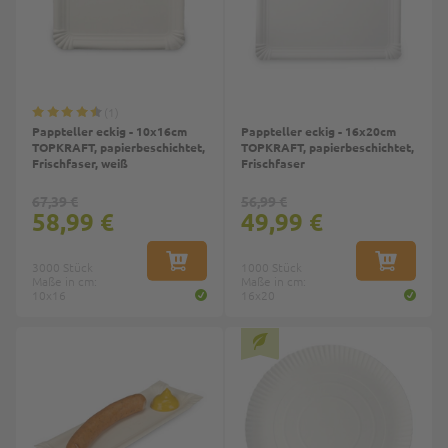
1
Pappteller eckig - 10x16cm
Pappteller eckig - 16x20cm
TOPKRAFT, papierbeschichtet,
TOPKRAFT, papierbeschichtet,
Frischfaser, weiß
Frischfaser
67,39 €
56,99 €
58,99 €
49,99 €
3000 Stück
IN DEN WARENKORB
1000 Stück
IN DEN W
Maße in cm:
Maße in cm:
10x16
16x20