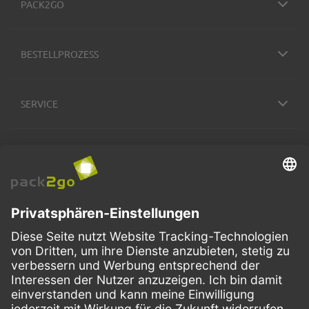
PACK2GO
BESTELLPROZESS
SERVICE
ZAHLUNGSMETHODEN
VERSANDARTEN
Facebook
Instagram
LinkedIn