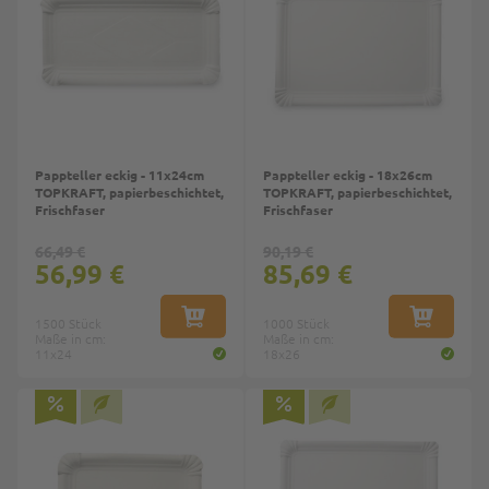
Pappteller eckig - 11x24cm
Pappteller eckig - 18x26cm
TOPKRAFT, papierbeschichtet,
TOPKRAFT, papierbeschichtet,
Frischfaser
Frischfaser
66,49 €
90,19 €
56,99 €
85,69 €
1500 Stück
IN DEN WARENKORB
1000 Stück
IN DEN W
Maße in cm:
Maße in cm:
11x24
18x26