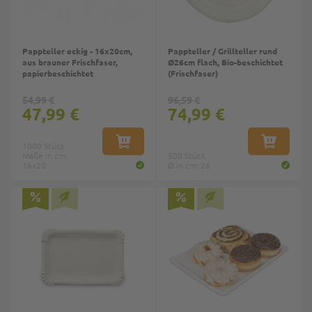
Pappteller eckig - 16x20cm,
Pappteller / Grillteller rund
aus brauner Frischfaser,
Ø26cm flach, Bio-beschichtet
papierbeschichtet
(Frischfaser)
54,99 €
96,59 €
47,99 €
74,99 €
1000 Stück
IN DEN WARENKORB
IN DEN W
Maße in cm:
500 Stück
16x20
Ø in cm: 26