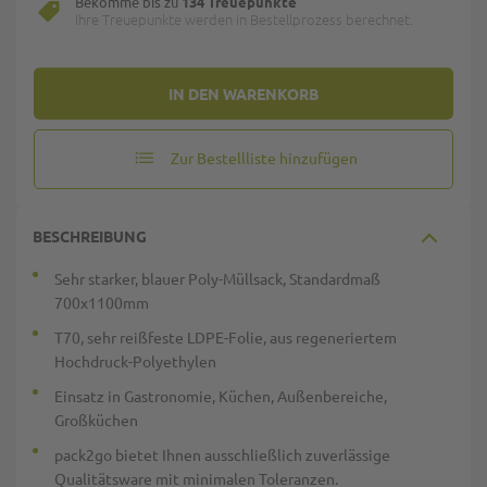
Bekomme bis zu
134 Treuepunkte
Ihre Treuepunkte werden in Bestellprozess berechnet.
IN DEN WARENKORB
Zur Bestellliste hinzufügen
BESCHREIBUNG
Sehr starker, blauer Poly-Müllsack, Standardmaß
700x1100mm
T70, sehr reißfeste LDPE-Folie, aus regeneriertem
Hochdruck-Polyethylen
Einsatz in Gastronomie, Küchen, Außenbereiche,
Großküchen
pack2go bietet Ihnen ausschließlich zuverlässige
Qualitätsware mit minimalen Toleranzen.