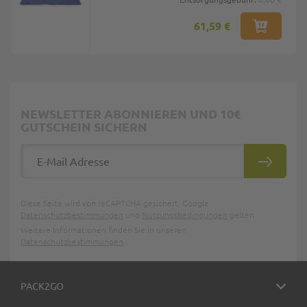
61,59 €
NEWSLETTER ABONNIEREN UND 10€
GUTSCHEIN SICHERN
E-Mail Adresse
ABONNIE
Diese Seite wird von reCAPTCHA gesichert, Google
Datenschutzbestimmungen
und
Nutzungsbedingungen
gelten.
Weitere Informationen finden Sie in unseren
Datenschutzbestimmungen
.
PACK2GO