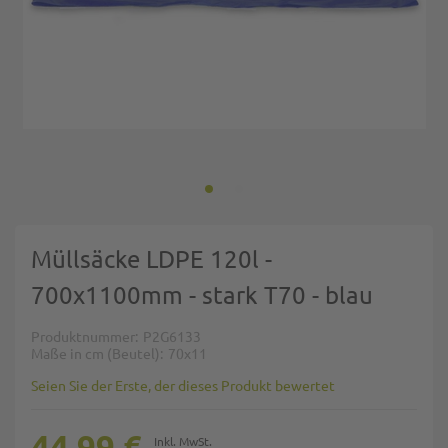
Zum Anfang der Bildgalerie springen
Müllsäcke LDPE 120l -
700x1100mm - stark T70 - blau
Produktnummer
P2G6133
Maße in cm (Beutel)
70x11
Seien Sie der Erste, der dieses Produkt bewertet
44,99 €