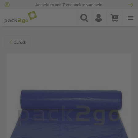
Anmelden und Treuepunkte sammeln
Zur Startseite
Suche
Konto
Warenkorb
Minicart
Zum Ende der Bildgalerie springen
Zurück