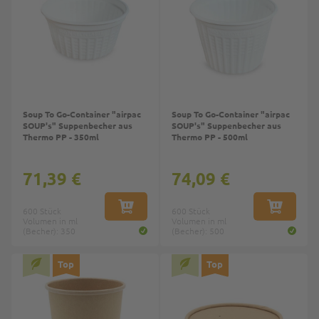
Soup To Go-Container "airpac
Soup To Go-Container "airpac
SOUP's" Suppenbecher aus
SOUP's" Suppenbecher aus
Thermo PP - 350ml
Thermo PP - 500ml
71,39 €
74,09 €
600 Stück
IN DEN WARENKORB
600 Stück
IN DEN W
Volumen in ml
Volumen in ml
(Becher): 350
(Becher): 500
Top
Top