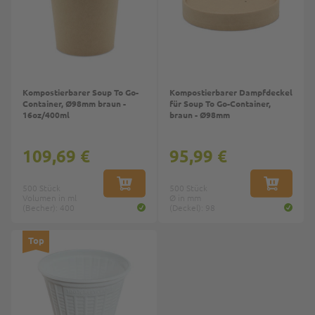
Kompostierbarer Soup To Go-
Kompostierbarer Dampfdeckel
Container, Ø98mm braun -
für Soup To Go-Container,
16oz/400ml
braun - Ø98mm
109,69 €
95,99 €
500 Stück
IN DEN WARENKORB
500 Stück
IN DEN W
Volumen in ml
Ø in mm
(Becher): 400
(Deckel): 98
Top