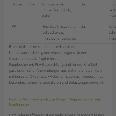
Pappe mit PLA
Kompostierbar,
Ja
Imbi
umweltfreundlich,
nach
stabil
Kon
PP
Hochstabil, hitze- und
Ja
Kant
fettbeständig,
Schn
mikrowellengeeignet
Tran
Beide Materialien sind lebensmittelsicher,
temperaturbeständig und wurden eigens für den
Gastronomiebedarf optimiert.
Pappbecher mit PLA-Beschichtung sind für den Großteil
gastronomischer Anwendungen ausreichend und punkten
mit besserer Ökobilanz. PP-Becher haben sich wiederum bei
besonders hohen Temperaturen und Belastungen bewährt.
Hart im Nehmen – auch „on the go": Suppenbecher aus
Kraftpapier
Hart- oder Kraftpapier ist ein mehrlagiges, besonders festes