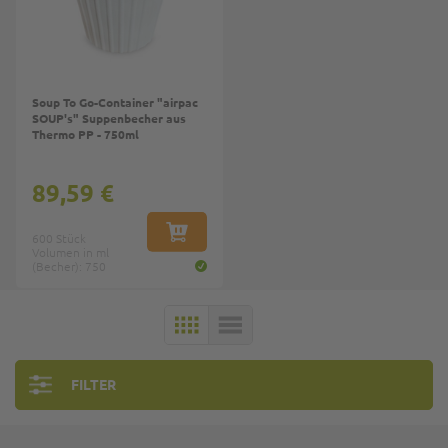
Soup To Go-Container "airpac
SOUP's" Suppenbecher aus
Thermo PP - 750ml
89,59 €
600 Stück
IN DEN WARENKORB
Volumen in ml
(Becher): 750
KACHELN
LISTE
FILTER