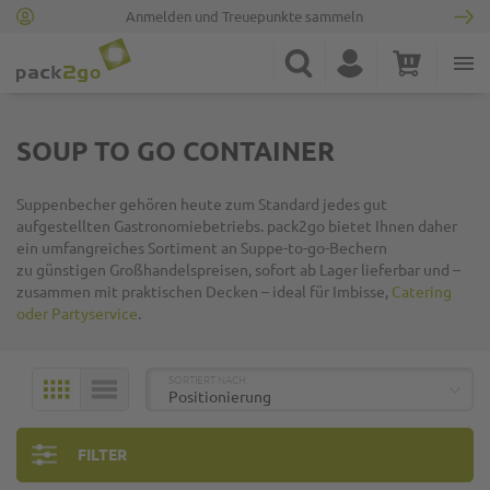
Anmelden und Treuepunkte sammeln
Zur Startseite
Suche
Konto
Warenkorb
Minicart
SOUP TO GO CONTAINER
Suppenbecher gehören heute zum Standard jedes gut
aufgestellten Gastronomiebetriebs. pack2go bietet Ihnen daher
ein umfangreiches Sortiment an Suppe-
to
-
go
-Bechern
zu
günstigen Großhandelspreisen, sofort ab Lager lieferbar
und –
zusammen mit praktischen Decken – ideal für Imbisse,
Catering
oder Partyservice
.
TOP
SORTIERT NACH:
KACHELN
LISTE
FILTER