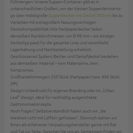
Füllmengen: Unsere Suppen-Container gibt es in
unterschiedlichen Größen, von der kleinen Suppenterrine-to-
go über mittelgroße
Suppenbecher mit Deckel (500 ml)
bis zu
Varianten mit extragroßem Fassungsvermögen
Deckelkompatibilität: Alle Hartpapierbecher teilen
denselben Randdurchmesser von Ø 98 mm – ein einziger
Deckeltyp passt für die gesamte Linie und vereinfacht
Lagerhaltung und Nachbestellung erheblich.
Geschlossenes System: Becher und Dampfdeckel bestehen
aus demselben Material – kein Materialmix, kein
Kompromiss.
Großhandelsmengen: 250 Stück (Hartpapier) bzw. 600 Stück
(PP)
Design: Unbedruckt für eigenes Branding oder im „Urban
Leaf"-Design, ideal für nachhaltig ausgerichtete
Gastronomiekonzepte.
Noch Fragen? Selbstverständlich haben auch wir „die
Weisheit nicht mit Löffeln gefressen". Dennoch stehen wir
Ihnen als erfahrener Verpackungshersteller gerne mit Rat
und Tat zur Seite. Sprechen Sie uns an. Gemeinsam finden wir