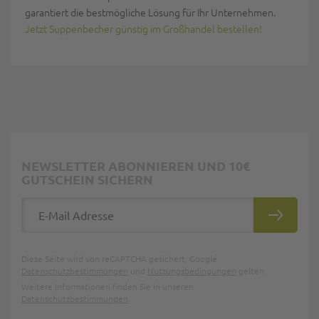
garantiert die bestmögliche Lösung für Ihr Unternehmen.
Jetzt Suppenbecher günstig im Großhandel bestellen!
NEWSLETTER ABONNIEREN UND 10€
GUTSCHEIN SICHERN
E-Mail Adresse
ABONNIE
Diese Seite wird von reCAPTCHA gesichert, Google
Datenschutzbestimmungen
und
Nutzungsbedingungen
gelten.
Weitere Informationen finden Sie in unseren
Datenschutzbestimmungen
.