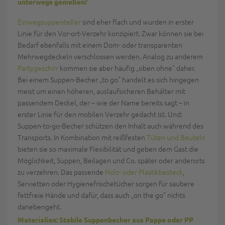
unterwegs genießen?
Einwegsuppenteller
sind eher flach und wurden in erster
Linie für den Vor-ort-Verzehr konzipiert. Zwar können sie bei
Bedarf ebenfalls mit einem Dom- oder transparenten
Mehrwegdeckeln verschlossen werden. Analog zu anderem
Partygeschirr
kommen sie aber häufig „oben ohne" daher.
Bei einem Suppen-Becher „to go" handelt es sich hingegen
meist um einen höheren, auslaufsicheren Behälter mit
passendem Deckel, der – wie der Name bereits sagt – in
erster Linie für den mobilen Verzehr gedacht ist. Und:
Suppen-to-go-Becher schützen den Inhalt auch während des
Transports. In Kombination mit reißfesten
Tüten und Beuteln
bieten sie so maximale Flexibilität und geben dem Gast die
Möglichkeit, Suppen, Beilagen und Co. später oder anderorts
zu verzehren. Das passende
Holz- oder Plastikbesteck
,
Servietten oder Hygienefrischetücher sorgen für saubere
fettfreie Hände und dafür, dass auch „on the go" nichts
danebengeht.
Materialien: Stabile Suppenbecher aus Pappe oder PP