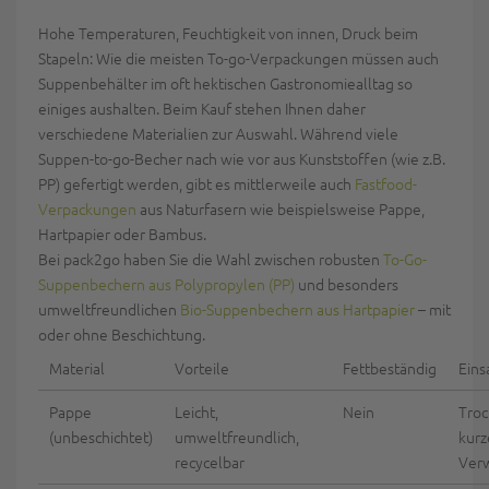
Hohe Temperaturen, Feuchtigkeit von innen, Druck beim
Stapeln: Wie die meisten To-go-Verpackungen müssen auch
Suppenbehälter im oft hektischen Gastronomiealltag so
einiges aushalten. Beim Kauf stehen Ihnen daher
verschiedene Materialien zur Auswahl. Während viele
Suppen-to-go-Becher nach wie vor aus Kunststoffen (wie z.B.
PP) gefertigt werden, gibt es mittlerweile auch
Fastfood-
Verpackungen
aus Naturfasern wie beispielsweise Pappe,
Hartpapier oder Bambus.
Bei pack2go haben Sie die Wahl zwischen robusten
To-Go-
Suppenbechern aus Polypropylen (PP)
und besonders
umweltfreundlichen
Bio-Suppenbechern aus Hartpapier
– mit
oder ohne Beschichtung.
Material
Vorteile
Fettbeständig
Eins
Pappe
Leicht,
Nein
Troc
(unbeschichtet)
umweltfreundlich,
kurz
recycelbar
Ver