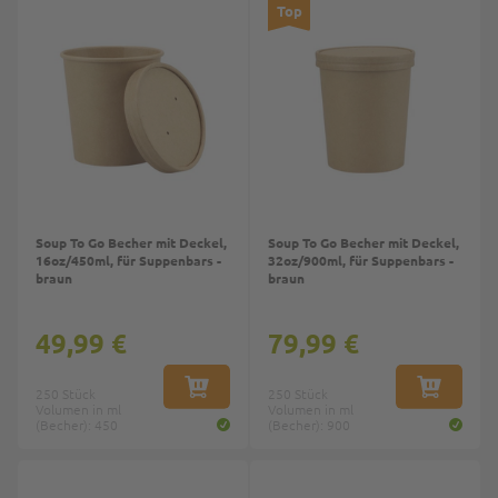
Top
Soup To Go Becher mit Deckel,
Soup To Go Becher mit Deckel,
16oz/450ml, für Suppenbars -
32oz/900ml, für Suppenbars -
braun
braun
49,99 €
79,99 €
250 Stück
IN DEN WARENKORB
250 Stück
IN DEN W
Volumen in ml
Volumen in ml
(Becher): 450
(Becher): 900
Top