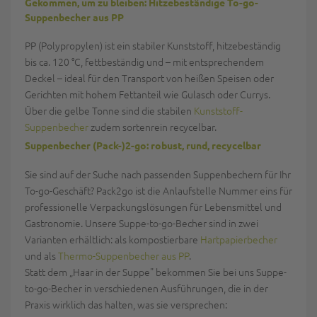
Gekommen, um zu bleiben: Hitzebeständige To-go-
Suppenbecher aus PP
PP (Polypropylen) ist ein stabiler Kunststoff, hitzebeständig
bis ca. 120 °C, fettbeständig und – mit entsprechendem
Deckel – ideal für den Transport von heißen Speisen oder
Gerichten mit hohem Fettanteil wie Gulasch oder Currys.
Über die gelbe Tonne sind die stabilen
Kunststoff-
Suppenbecher
zudem sortenrein recycelbar.
Suppenbecher (Pack-)2-go: robust, rund, recycelbar
Sie sind auf der Suche nach passenden Suppenbechern für Ihr
To-go-Geschäft? Pack2go ist die Anlaufstelle Nummer eins für
professionelle Verpackungslösungen für Lebensmittel und
Gastronomie. Unsere Suppe-to-go-Becher sind in zwei
Varianten erhältlich: als kompostierbare
Hartpapierbecher
und als
Thermo-Suppenbecher aus PP
.
Statt dem „Haar in der Suppe" bekommen Sie bei uns Suppe-
to-go-Becher in verschiedenen Ausführungen, die in der
Praxis wirklich das halten, was sie versprechen: