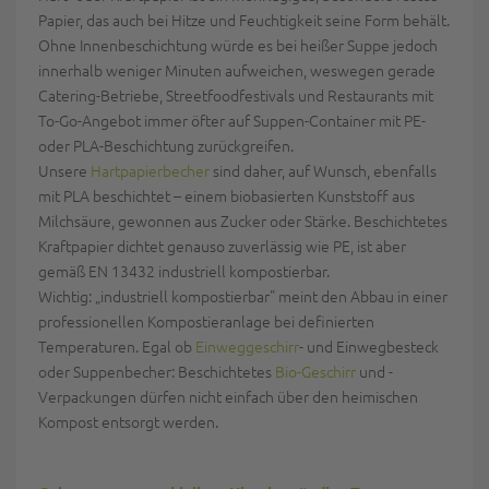
Papier, das auch bei Hitze und Feuchtigkeit seine Form behält.
Ohne Innenbeschichtung würde es bei heißer Suppe jedoch
innerhalb weniger Minuten aufweichen, weswegen gerade
Catering-Betriebe, Streetfoodfestivals und Restaurants mit
To-Go-Angebot immer öfter auf Suppen-Container mit PE-
oder PLA-Beschichtung zurückgreifen.
Unsere
Hartpapierbecher
sind daher, auf Wunsch, ebenfalls
mit PLA beschichtet – einem biobasierten Kunststoff aus
Milchsäure, gewonnen aus Zucker oder Stärke. Beschichtetes
Kraftpapier dichtet genauso zuverlässig wie PE, ist aber
gemäß EN 13432 industriell kompostierbar.
Wichtig: „industriell kompostierbar" meint den Abbau in einer
professionellen Kompostieranlage bei definierten
Temperaturen. Egal ob
Einweggeschirr
- und Einwegbesteck
oder Suppenbecher: Beschichtetes
Bio-Geschirr
und -
Verpackungen dürfen nicht einfach über den heimischen
Kompost entsorgt werden.