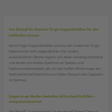
Von Eintopf bis Dessert: To-go-Suppenbehälter für den
heißkalten Genuss
Keine Frage: Suppenbehälter sind aus der modernen To-go-
Gastronomie nicht wegzudenken. Die runden,
auslaufsicheren Becher eignen sich dabei vielseitig einsetzbar
und decken ein breites Spektrum an Speisen und
Gastronomiekonzepten ab, von der heißen Wintersuppe am
Weihnachtsmarktstand bis zum kalten Dessert oder Gazpacho
im Sommer.
Suppe-to-go: Becher bestellen, blitzschnell befüllen –
entspannt bewirten!
Der Begriff „Suppenbecher" ist etwas irreführend. Denn in