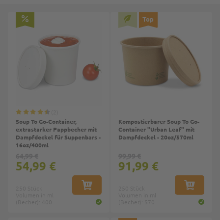
Top
2
Soup To Go-Container,
Kompostierbarer Soup To Go-
extrastarker Pappbecher mit
Container "Urban Leaf" mit
Dampfdeckel für Suppenbars -
Dampfdeckel - 20oz/570ml
16oz/400ml
64,99 €
99,99 €
54,99 €
91,99 €
250 Stück
IN DEN WARENKORB
250 Stück
IN DEN W
Volumen in ml
Volumen in ml
(Becher): 400
(Becher): 570