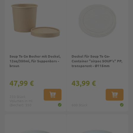
Soup To Go Becher mit Deckel,
Deckel für Soup To Go-
12oz/350ml, für Suppenbars -
Container "airpac SOUP's" PP,
braun
transparent - Ø115mm
47,99 €
43,99 €
250 Stück
IN DEN WARENKORB
IN DEN W
Volumen in ml
(Becher): 350
600 Stück
Top
Top