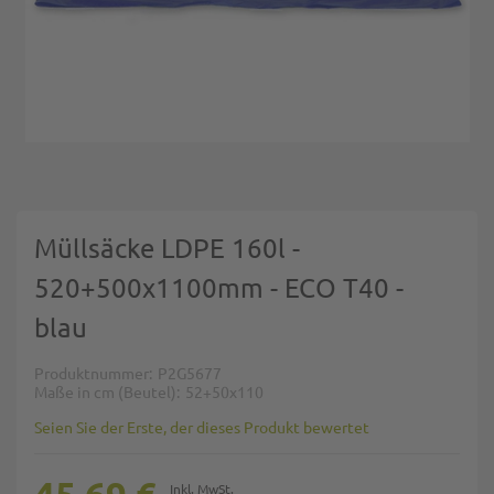
Zum Anfang der Bildgalerie springen
Müllsäcke LDPE 160l -
520+500x1100mm - ECO T40 -
blau
Produktnummer
P2G5677
Maße in cm (Beutel)
52+50x110
Seien Sie der Erste, der dieses Produkt bewertet