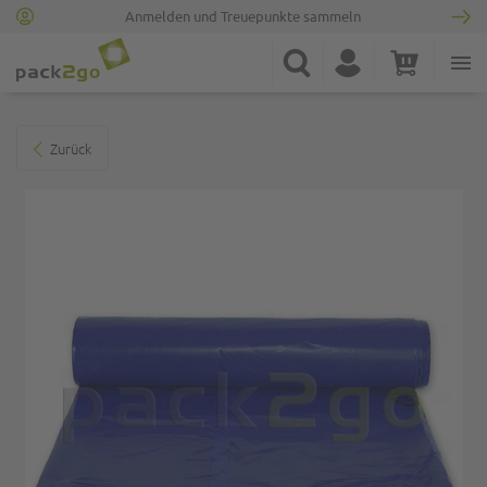
Anmelden und Treuepunkte sammeln
Zur Startseite
Suche
Konto
Warenkorb
Minicart
Zum Ende der Bildgalerie springen
Zurück