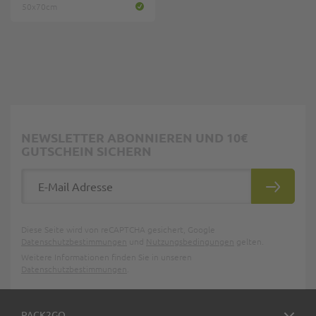
50x70cm
NEWSLETTER ABONNIEREN UND 10€
GUTSCHEIN SICHERN
E-Mail Adresse
ABONNIE
Diese Seite wird von reCAPTCHA gesichert, Google
Datenschutzbestimmungen
und
Nutzungsbedingungen
gelten.
Weitere Informationen finden Sie in unseren
Datenschutzbestimmungen
.
PACK2GO