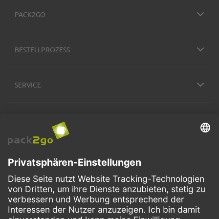
PACK2GO
BESTELLPROZESS
SERVICE
ZAHLUNGSMETHODEN
VERSANDARTEN