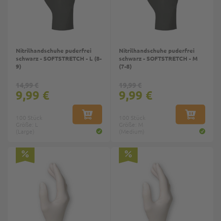
Nitrilhandschuhe puderfrei
Nitrilhandschuhe puderfrei
schwarz - SOFTSTRETCH - L (8-
schwarz - SOFTSTRETCH - M
9)
(7-8)
14,99 €
19,99 €
9,99 €
9,99 €
100 Stück
IN DEN WARENKORB
100 Stück
IN DEN W
Größe: L
Größe: M
(Large)
(Medium)