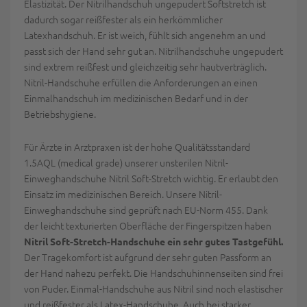
Elastizität. Der Nitrilhandschuh ungepudert Softstretch ist
dadurch sogar reißfester als ein herkömmlicher
Latexhandschuh. Er ist weich, fühlt sich angenehm an und
passt sich der Hand sehr gut an. Nitrilhandschuhe ungepudert
sind extrem reißfest und gleichzeitig sehr hautverträglich.
Nitril-Handschuhe erfüllen die Anforderungen an einen
Einmalhandschuh im medizinischen Bedarf und in der
Betriebshygiene.
Für Ärzte in Arztpraxen ist der hohe Qualitätsstandard
1.5AQL (medical grade) unserer unsterilen Nitril-
Einweghandschuhe Nitril Soft-Stretch wichtig. Er erlaubt den
Einsatz im medizinischen Bereich. Unsere Nitril-
Einweghandschuhe sind geprüft nach EU-Norm 455. Dank
der leicht texturierten Oberfläche der Fingerspitzen haben
Nitril Soft-Stretch-Handschuhe ein sehr gutes Tastgefühl.
Der Tragekomfort ist aufgrund der sehr guten Passform an
der Hand nahezu perfekt. Die Handschuhinnenseiten sind frei
von Puder. Einmal-Handschuhe aus Nitril sind noch elastischer
und reißfester als Latex-Handschuhe. Auch bei starker