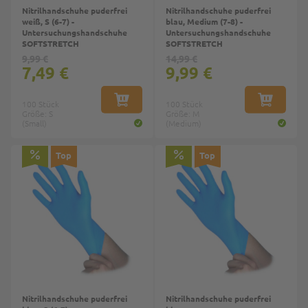
Nitrilhandschuhe puderfrei
Nitrilhandschuhe puderfrei
weiß, S (6-7) -
blau, Medium (7-8) -
Untersuchungshandschuhe
Untersuchungshandschuhe
SOFTSTRETCH
SOFTSTRETCH
9,99 €
14,99 €
7,49 €
9,99 €
100 Stück
IN DEN WARENKORB
100 Stück
IN DEN W
Größe: S
Größe: M
(Small)
(Medium)
Top
Top
Nitrilhandschuhe puderfrei
Nitrilhandschuhe puderfrei