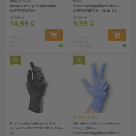
blau, S (6-7) -
blau -
Untersuchungshandschuhe
Untersuchungshandschuhe
SOFTSTRETCH
SOFTSTRETCH - XL (9-10)
19,95 €
14,99 €
14,99 €
9,99 €
100 Stück
IN DEN WARENKORB
100 Stück
IN DEN W
Größe: S
Größe: XL
(Small)
(Extralarge)
Top
2
Nitrilhandschuhe puderfrei
Nitrilhandschuhe puderfrei
schwarz - SOFTSTRETCH - S (6-
blau, L (8-9) -
7)
Untersuchungshandschuhe