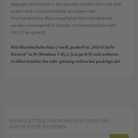
dagegen problemlos in der genutzt werden. Denn sie sind
zudem stich- und abriebfester als Latex- oder
Vinylhandschuhe. Blau eingefärbte Nitril-Handschuhe
werden vorwiegend im Kontakt mit Lebensmitteln nach
HACCP eingesetzt.
Nitrilhandschuhe blau / weiß, puderfrei „Nitril-Soft-
Stretch“ in M (Medium 7-8), L (Large 8-9) und anderen
Größen kaufen Sie sehr günstig online bei pack2go.de!
NEWSLETTER ABONNIEREN UND 10€
GUTSCHEIN SICHERN
E-Mail Adresse