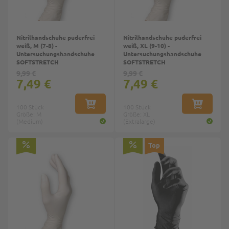
Nitrilhandschuhe puderfrei
Nitrilhandschuhe puderfrei
weiß, M (7-8) -
weiß, XL (9-10) -
Untersuchungshandschuhe
Untersuchungshandschuhe
SOFTSTRETCH
SOFTSTRETCH
9,99 €
9,99 €
7,49 €
7,49 €
100 Stück
IN DEN WARENKORB
100 Stück
IN DEN W
Größe: M
Größe: XL
(Medium)
(Extralarge)
Top