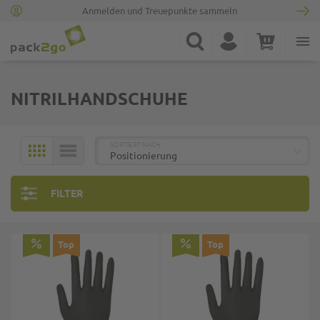
Anmelden und Treuepunkte sammeln
Zur Startseite
Suche
Konto
Warenkorb
Minicart
NITRILHANDSCHUHE
TOP
SORTIERT NACH:
KACHELN
LISTE
FILTER
Top
Top