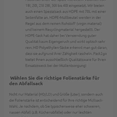
18l, 20l, 25l 28l, 30l bis 40l eingesetzt. Wir bieten
auch einen Spezialsack aus HDPE mit 70L mit einer
Seitenfalte an. HDPE-Müllbeutel werden in der
Regel aus dem reinen Rohstoff (virgin material)
und keinem Recyclingmaterial hergestellt. Der
HDPE-Sack hat daher bei Verwendung guter
Qualität kaum Eigengeruch und wirkt optisch sehr
rein. HD Polyethylen-Säcke erkennt man gut daran,
dass sie aufgrund ihrer Zähigkeit rascheln. Pack2go
bietet Ihnen ausschließlich Qualitätsware für Ihren
Einsatzzweck bei der Müllentsorgung!
Wählen Sie die richtige Folienstärke für
den Abfallsack
Nicht nur Material (HD/LD) und Größe (Liter), sondern auch
die Folienstärke ist entscheidend für Ihre richtige Müllsack-
Wahl. Je nachdem, ob Sie typischerweise eher schweren,
nassen Abfall (z.B. Küchenabfälle) oder nur leichten