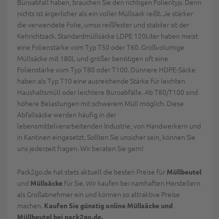
Büroabfall haben, brauchen Sie den richtigen Folientyp. Denn
nichts ist ärgerlicher als ein voller Müllsack reißt. Je stärker
die verwendete Folie, umso reißfester und stabiler ist der
Kehrichtsack. Standardmüllsäcke LDPE 120Liter haben meist
eine Folienstärke vom Typ T50 oder T60. Großvolumige
Müllsäcke mit 180L und größer benötigen oft eine
Folienstärke vom Typ T80 oder T100. Dünnere HDPE-Säcke
haben als Typ T10 eine ausreichende Stärke für leichten
Haushaltsmüll oder leichtere Büroabfälle. Ab T80/T100 sind
höhere Belastungen mit schwerem Müll möglich. Diese
Abfallsäcke werden häufig in der
lebensmittelverarbeitenden Industrie, von Handwerkern und
in Kantinen eingesetzt. Sollten Sie unsicher sein, können Sie
uns jederzeit fragen. Wir beraten Sie gern!
Pack2go.de hat stets aktuell die besten Preise für
Müllbeutel
und
für Sie. Wir kaufen bei namhaften Herstellern
Müllsäcke
als Großabnehmer ein und können so attraktive Preise
machen.
Kaufen Sie günstig online Müllsäcke und
Müllbeutel bei pack2go.de.