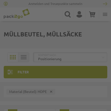
Anmelden und Treuepunkte sammeln
Zur Startseite
Suche
Konto
Warenkorb
Minicart
MÜLLBEUTEL, MÜLLSÄCKE
TOP
SORTIERT NACH:
KACHELN
LISTE
FILTER
Material (Beutel)
HDPE