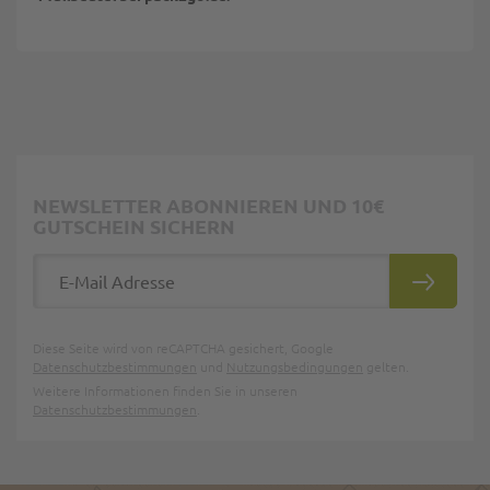
NEWSLETTER ABONNIEREN UND 10€
GUTSCHEIN SICHERN
E-Mail Adresse
ABONNIE
Diese Seite wird von reCAPTCHA gesichert, Google
Datenschutzbestimmungen
und
Nutzungsbedingungen
gelten.
Weitere Informationen finden Sie in unseren
Datenschutzbestimmungen
.