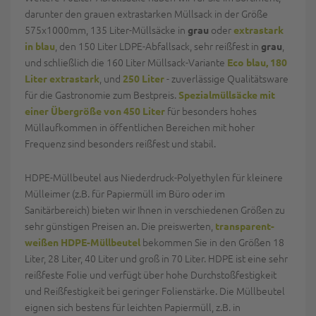
darunter den grauen extrastarken Müllsack in der Größe
575x1000mm, 135 Liter-Müllsäcke in
oder
grau
extrastark
, den 150 Liter LDPE-Abfallsack, sehr reißfest in
,
in blau
grau
und schließlich die 160 Liter Müllsack-Variante
Eco blau, 180
, und
- zuverlässige Qualitätsware
Liter extrastark
250 Liter
für die Gastronomie zum Bestpreis.
Spezialmüllsäcke mit
für besonders hohes
einer Übergröße von 450 Liter
Müllaufkommen in öffentlichen Bereichen mit hoher
Frequenz sind besonders reißfest und stabil.
HDPE-Müllbeutel aus Niederdruck-Polyethylen für kleinere
Mülleimer (z.B. für Papiermüll im Büro oder im
Sanitärbereich) bieten wir Ihnen in verschiedenen Größen zu
sehr günstigen Preisen an. Die preiswerten,
transparent-
bekommen Sie in den Größen 18
weißen HDPE-Müllbeutel
Liter, 28 Liter, 40 Liter und groß in 70 Liter. HDPE ist eine sehr
reißfeste Folie und verfügt über hohe Durchstoßfestigkeit
und Reißfestigkeit bei geringer Folienstärke. Die Müllbeutel
eignen sich bestens für leichten Papiermüll, z.B. in