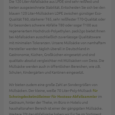
Die 120 Liter-Abfallsäcke aus LPDE sind sehr reißfest und
bieten ausgezeichnete Stabilität. Entscheiden Sie sich bei den
blauen 120 Liter-Müllsäcken LDPE zwischen günstiger Eco-
Qualität T60, stärkerer T65, sehr reißfester T70-Qualität oder
für besonders schwere Abfälle T80 oder sogar T100 aus
regeneriertem Hochdruck-Polyethylen. pack2go bietet Ihnen
bei Abfallsäcken ausschließlich zuverlässige Qualitätsware
mit minimalen Toleranzen. Unsere Müllsäcke von namhaftem
Hersteller werden täglich überall in Deutschland in
Gastronomie, Küchen, Großküchen eingesetzt und sind
qualitativ absolut vergleichbar mit Müllsäcken von Deiss. Die
Müllsäcke werden auch in öffentlichen Bereichen, wie z.B.
Schulen, Kindergärten und Kantinen eingesetzt.
Wir bieten zudem eine große Zahl an Sondergrößen von
Müllsäcken. Der kleine, weiße 70 Liter-Poly-Müllsack
für
im
Schwingdeckelmülleimer für Hostess-Abfallsammler
Gastraum, hinter der Theke, im Büro in Hotels und
haushaltsnahen Bereich ist einer der gängigsten Müllsäcke.
Weitere 70Liter-Abfallsäcke haben wir für Sie im Sortiment,