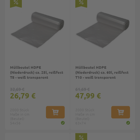
Müllbeutel HDPE
Müllbeutel HDPE
(Niederdruck) ca. 25l, reißfest
(Niederdruck) ca. 60l, reißfest
T8 - weiß transparent
T10 - weiß transparent
32,69 €
61,69 €
26,79 €
47,99 €
2000 Stück
2000 Stück
Maße in cm
IN DEN WARENKORB
Maße in cm
IN DEN W
(Beutel):
(Beutel):
54x56
63x74