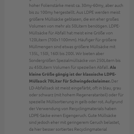
hoher Folienstärke meist ca. 30my-60my, aber auch
bis zu 100my hergestellt. Aus LDPE werden meist
größere Müllsäcke geblasen, die ein eher großes
Volumen von mehr als 50Litern benötigen. LDPE-
Müllsäcke für Abfall hat meist eine Größe von
120Litern (700x1100mm). Häufiger für größere
Müllmengen sind etwas größere Müllsäcke mit
135L, 150l, 160l bis 200l. Wir bieten aber
Sondergrößen Spezialmüllsäcke von 250Litern bis
zu 450Litern Volumen für speziellen Abfall.
Als
kleine Größe gängig ist der klassische LDPE-
Der
Müllsack 70Liter für Schwingdeckeleimer.
LD-Abfallsack ist meist eingefärbt, oft in blau, grau
oder schwarz (mit hohem Regeneratanteil) oder für
spezielle Müllsortierung in gelb oder rot. Aufgrund
der Verwendung von Recyclingmaterials haben
LDPE-Säcke einen Eigengeruch. Gute Müllsäcke
sind jedoch eher mit geringerem Geruch belastet,
da hier besser sortiertes Recyclingmaterial