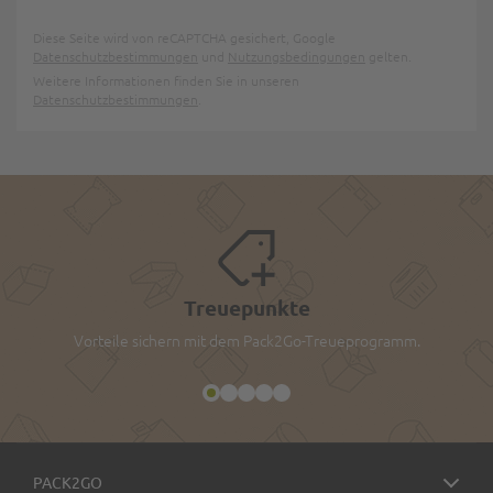
Diese Seite wird von reCAPTCHA gesichert, Google
Datenschutzbestimmungen
und
Nutzungsbedingungen
gelten.
Weitere Informationen finden Sie in unseren
Datenschutzbestimmungen
.
Treuepunkte
Vorteile sichern mit dem Pack2Go-Treueprogramm.
PACK2GO