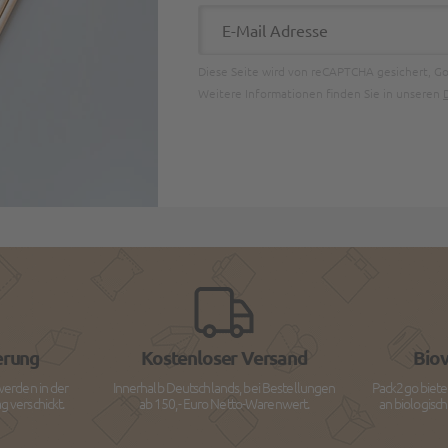
E-Mail Adresse
Diese Seite wird von reCAPTCHA gesichert, G
Weitere Informationen finden Sie in unseren
erung
Kostenloser Versand
Bio
werden in der
Innerhalb Deutschlands, bei Bestellungen
Pack2go biete
 verschickt.
ab 150,- Euro Netto-Warenwert.
an biologisc