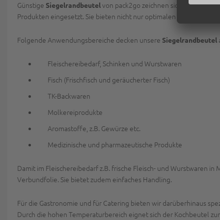
Günstige
von pack2go zeichnen sich zudem durch
Siegelrandbeutel
Produkten eingesetzt. Sie bieten nicht nur optimalen Schutz Ihrer 
Folgende Anwendungsbereiche decken unsere
Siegelrandbeutel
Fleischereibedarf, Schinken und Wurstwaren
Fisch (Frischfisch und geräucherter Fisch)
TK-Backwaren
Molkereiprodukte
Aromastoffe, z.B. Gewürze etc.
Medizinische und pharmazeutische Produkte
Damit im Fleischereibedarf z.B. frische Fleisch- und Wurstwaren i
Verbundfolie. Sie bietet zudem einfaches Handling.
Für die Gastronomie und für Catering bieten wir darüberhinaus spez
Durch die hohen Temperaturbereich eignet sich der Kochbeutel
zum