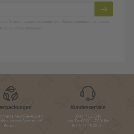
ABONNIEREN
oogle
Datenschutzbestimmungen
und
Nutzungsbedingungen
gelten.
Datenschutzbestimmungen
.
verpackungen
Kundenservice
t Ihnen eine große Auswahl
0800 - 72 25 246
h abbaubarem Geschirr und
Mo - Do: 08:00 - 17:00 Uhr
Besteck.
Fr: 08:00 - 15:00 Uhr