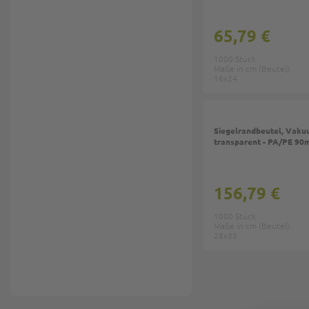
65,79 €
1000 Stück
Maße in cm (Beutel):
16x24
Siegelrandbeutel, Vaku
transparent - PA/PE 90
156,79 €
1000 Stück
Maße in cm (Beutel):
28x35