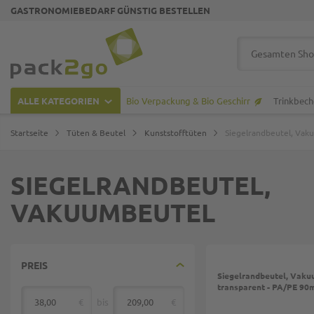
GASTRONOMIEBEDARF GÜNSTIG BESTELLEN
Zur Startseite
Suche
ALLE KATEGORIEN
Bio Verpackung & Bio Geschirr
Trinkbech
Startseite
Tüten & Beutel
Kunststofftüten
Siegelrandbeutel, Vak
SIEGELRANDBEUTEL,
VAKUUMBEUTEL
PREIS
Siegelrandbeutel, Vaku
transparent - PA/PE 90
€
bis
€
von