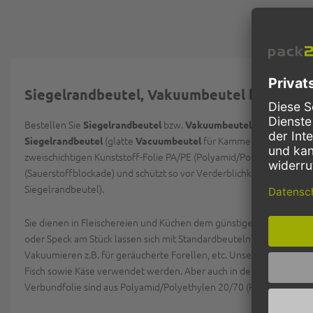
Siegelrandbeutel, Vakuumbeutel bei pack
Bestellen Sie
bzw.
(Standardbeut
Siegelrandbeutel
Vakuumbeutel
(glatte
für Kammergeräte) zum hy
Siegelrandbeutel
Vacuumbeutel
zweischichtigen Kunststoff-Folie PA/PE (Polyamid/Polyethylen). Di
(Sauerstoffblockade) und schützt so vor Verderblichkeit. Die Beut
Siegelrandbeutel).
Sie dienen in Fleischereien und Küchen dem günstigen Verpacken un
oder Speck am Stück lassen sich mit Standardbeuteln -
Siegelrand
Vakuumieren z.B. für geräucherte Forellen, etc. Unsere
Siegelrand
Fisch sowie Käse verwendet werden. Aber auch in der Pharmazie, 
Verbundfolie sind aus Polyamid/Polyethylen 20/70 (PA/PE) und ve