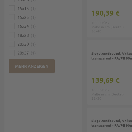
15x15
1
190,39 €
15x25
1
1000 Stück
16x24
1
Maße in cm (Beutel):
30x40
18x28
1
20x20
1
20x27
1
Siegelrandbeutel, Vaku
transparent - PA/PE 90
MEHR ANZEIGEN
139,69 €
1000 Stück
Maße in cm (Beutel):
25x30
Siegelrandbeutel, Vaku
transparent - PA/PE 90