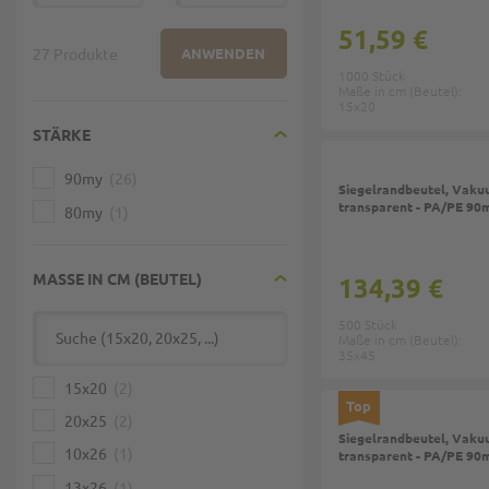
51,59 €
27 Produkte
ANWENDEN
1000 Stück
Maße in cm (Beutel):
15x20
STÄRKE
90my
26
Siegelrandbeutel, Vaku
transparent - PA/PE 90
80my
1
MASSE IN CM (BEUTEL)
134,39 €
500 Stück
Maße in cm (Beutel):
35x45
15x20
2
Top
20x25
2
Siegelrandbeutel, Vaku
10x26
1
transparent - PA/PE 90
13x26
1