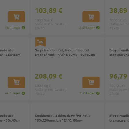
103,89 €
38,89
IN DEN WARENKORB
IN DEN WARENKORB
1000 Stück
1000 Stück
Maße in cm (Beutel):
Maße in cm (
Auf Lager
Auf Lager
20x30
15x15
Top
umbeutel
Siegelrandbeutel, Vakuumbeutel
Siegelrand
my - 35x45cm
transparent - PA/PE 90my - 40x60cm
transparent
208,09 €
96,79
IN DEN WARENKORB
IN DEN WARENKORB
500 Stück
500 Stück
Maße in cm (Beutel):
Maße in cm (
Auf Lager
Auf Lager
40x60
25x50
umbeutel
Kochbeutel, Schlauch PA/PE-Folie
Siegelrand
my - 30x40cm
150x200mm, bis 121°C, 80my
transparent