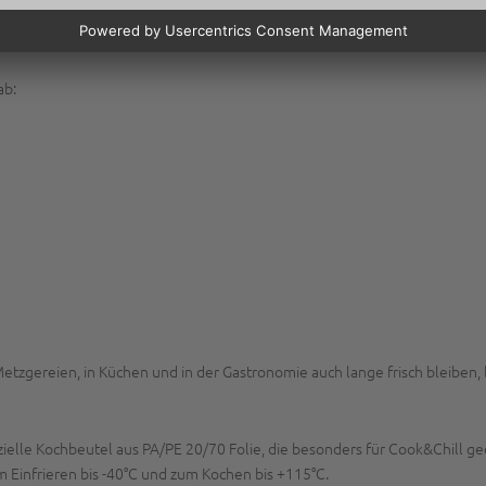
 eine sehr hohe Reißfestigkeit aus. Unsere
aus hochwert
Vakuumbeutel
Produkte durch die Sauerstoff-Barriere, sondern sorgen für appetitliche
ab:
n Metzgereien, in Küchen und in der Gastronomie auch lange frisch bleib
ielle Kochbeutel aus PA/PE 20/70 Folie, die besonders für Cook&Chill gee
 Einfrieren bis -40°C und zum Kochen bis +115°C.