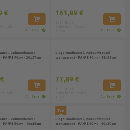
9 €
161,89 €
IN DEN WARENKORB
IN DEN W
1000 Stück
Beutel):
Maße in cm (Beutel):
Auf Lager
Auf Lager
30x30
beutel, Vakuumbeutel
Siegelrandbeutel, Vakuumbeutel
 - PA/PE 90my - 20x27cm
transparent - PA/PE 90my - 18x28cm
 €
77,89 €
IN DEN WARENKORB
IN DEN W
1000 Stück
Beutel):
Maße in cm (Beutel):
Auf Lager
Auf Lager
18x28
Top
beutel, Vakuumbeutel
Siegelrandbeutel, Vakuumbeutel
 - PA/PE 90my - 10x26cm
transparent - PA/PE 90my - 40x50cm