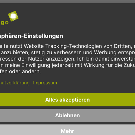
2go
el ) in geprüfter EU-Qualität mit 90my (20/70) zu günstigen Online-Prei
gienischen Verpacken von geräuchertem Fisch, Fleisch, Aufschnitt in M
e innere PE-Folie ist wasserdurchlässig bzw. dampfdurchlässig. Die äuße
el werden aus den zwei übereinander liegenden Folien produziert und dabe
d Vakuumieren von Fleisch und Fisch, um deren Haltbarkeit zu verlängern
für den Metzgereibedarf - sehr gut einschweißen und verpacken. F
beutel
(Drei-Rand-Vakuumbeutel) können Sie als Vakuumverpackung für L
beutel
der Kosmetik, der Chemie und für technische Produkte finden Vakuumbe
rfügen über gute Verschweißbarkeit, Wasserdampfdichte, Sauerstoffbarr