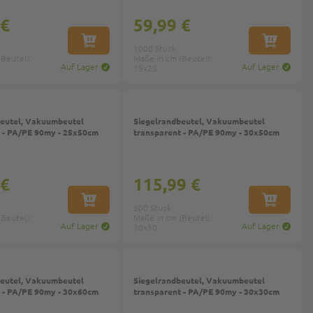
 €
59,99 €
IN DEN WARENKORB
IN DEN W
1000 Stück
Beutel):
Maße in cm (Beutel):
Auf Lager
Auf Lager
15x25
beutel, Vakuumbeutel
Siegelrandbeutel, Vakuumbeutel
 - PA/PE 90my - 25x50cm
transparent - PA/PE 90my - 30x50cm
 €
115,99 €
IN DEN WARENKORB
IN DEN W
500 Stück
Beutel):
Maße in cm (Beutel):
Auf Lager
Auf Lager
30x50
beutel, Vakuumbeutel
Siegelrandbeutel, Vakuumbeutel
 - PA/PE 90my - 30x60cm
transparent - PA/PE 90my - 30x30cm