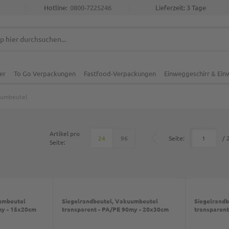
Hotline:
0800-7225246
Lieferzeit: 3 Tage
er
To Go Verpackungen
Fastfood-Verpackungen
Einweggeschirr & Ei
uumbeutel
Artikel pro
Top
Seite:
/ 
24
96
Seite:
umbeutel
Siegelrandbeutel, Vakuumbeutel
Siegelrand
my - 15x20cm
transparent - PA/PE 90my - 20x30cm
transparent