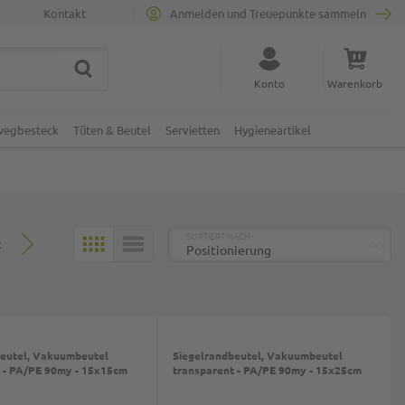
Kontakt
Anmelden und Treuepunkte sammeln
SUCHE
Suche schließen
Konto
Warenkorb
Minicart
nwegbesteck
Tüten & Beutel
Servietten
Hygieneartikel
TOP
SORTIERT NACH:
2
KACHELN
LISTE
beutel, Vakuumbeutel
Siegelrandbeutel, Vakuumbeutel
 - PA/PE 90my - 15x15cm
transparent - PA/PE 90my - 15x25cm