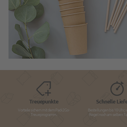
Treuepunkte
Schnelle Lief
Vorteile sichern mit dem Pack2Go-
Bestellungen bis 10 Uhr, 
Treueprogramm.
Regel noch am selben Tag