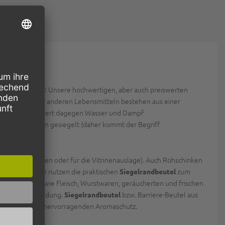
sen bei pack2go! Unsere hochwertigen, aber auch preiswerten
etzgereien oder anderen Lebensmitteln bestehen aus einer
re PA-Folie blockiert dagegen Wasser und Dampf
i an drei Seiten gesiegelt (daher kommt der Begriff
 (z.B. Einfrieren oder für die Vitrinenauslage). Auch Rohschinken
ischräuchereien nutzen die praktischen
zum
Siegelrandbeutel
ebensmittel wie Fleisch, Wurstwaren, geräucherten und frischen
utel ihre Anwendung.
bzw. Barriere-Beutel aus
Siegelrandbeutel
iere und somit hervorragenden Aromaschutz.