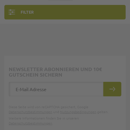
FILTER
NEWSLETTER ABONNIEREN UND 10€
GUTSCHEIN SICHERN
E-Mail Adresse
ABONNIE
Diese Seite wird von reCAPTCHA gesichert, Google
Datenschutzbestimmungen
und
Nutzungsbedingungen
gelten.
Weitere Informationen finden Sie in unseren
Datenschutzbestimmungen
.