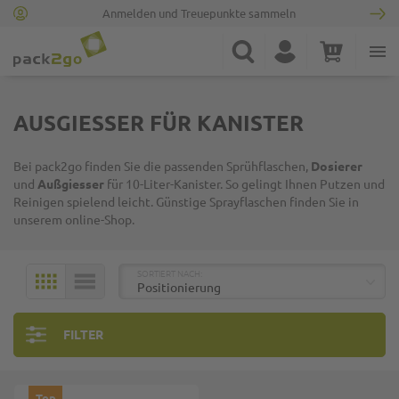
Anmelden und Treuepunkte sammeln
Zur Startseite
Suche
Konto
Warenkorb
Minicart
AUSGIESSER FÜR KANISTER
Bei pack2go finden Sie die passenden Sprühflaschen,
Dosierer
und
Außgiesser
für 10-Liter-Kanister. So gelingt Ihnen Putzen und
Reinigen spielend leicht. Günstige Sprayflaschen finden Sie in
unserem online-Shop.
TOP
SORTIERT NACH:
KACHELN
LISTE
FILTER
Top