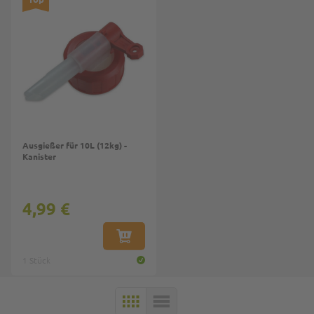
Ausgießer für 10L (12kg) -
Kanister
4,99 €
IN DEN WARENKORB
1 Stück
KACHELN
LISTE