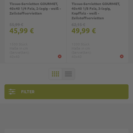
Tissue-Servietten GOURMET,
Tissue-Servietten GOURMET,
40x40 1/4 Falz, 2-lagig - weiß -
40x40 1/8 Falz, 3-lagig,
Zellstoffservietten
Kopffalz - weiß -
Zellstoffservietten
55,99 €
62,15 €
45,99 €
49,99 €
1500 Stück
1200 Stück
Maße in cm
Maße in cm
(Servietten):
(Servietten):
40x40
40x40
KACHELN
LISTE
FILTER