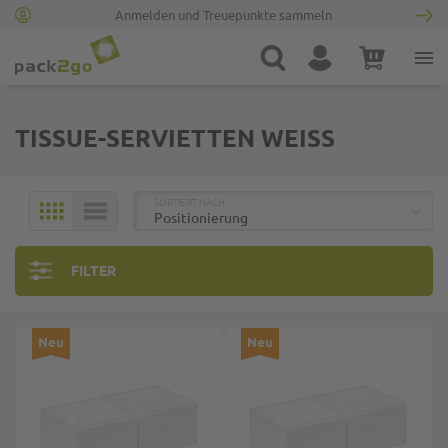
Anmelden und Treuepunkte sammeln
Zur Startseite
Suche
Konto
Warenkorb
Minicart
TISSUE-SERVIETTEN WEISS
TOP
SORTIERT NACH:
KACHELN
LISTE
FILTER
Neu
Neu