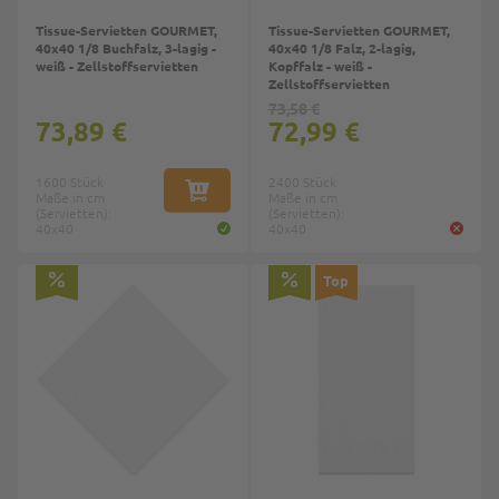
Tissue-Servietten GOURMET,
Tissue-Servietten GOURMET,
40x40 1/8 Buchfalz, 3-lagig -
40x40 1/8 Falz, 2-lagig,
weiß - Zellstoffservietten
Kopffalz - weiß -
Zellstoffservietten
73,58 €
73,89 €
72,99 €
1600 Stück
2400 Stück
Maße in cm
IN DEN WARENKORB
Maße in cm
(Servietten):
(Servietten):
40x40
40x40
Top