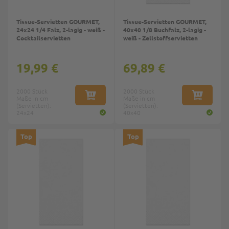
Tissue-Servietten GOURMET,
Tissue-Servietten GOURMET,
24x24 1/4 Falz, 2-lagig - weiß -
40x40 1/8 Buchfalz, 2-lagig -
Cocktailservietten
weiß - Zellstoffservietten
19,99 €
69,89 €
2000 Stück
2000 Stück
Maße in cm
IN DEN WARENKORB
Maße in cm
IN DEN W
(Servietten):
(Servietten):
24x24
40x40
Top
Top