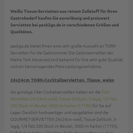
Weiße Tissue-Servietten aus reinem Zellstoff für Ihren
Gastrobedarf kaufen Sie zuverlässig und preiswert
Servietten bei pack2go.de in verschiedenen Größen und
Qualitäten.
packgo.de bietet Ihnen eine sehr große Auswahl an TORK-
Servietten für die Gastronomie! Die Gastroservietten der
Marke Tork Advanced sind bekannt für ihre sehr gute Qualität
und ein hervorragendes Preis-Leistungsverhältnis.
24x24cm TORK-Cocktailservietten, Tissue, weiss
Als günstige 24er Cockailservietten haben wir die
Tork-
Servietten 24x24cm weiß, Tissue-Zelltuch, 2-lagig, 1/4 Falz,
200 Stück im Beutel, 4000 im Karton (17190)
für Sie auf
Lager. Deutlich hochwertiger und saugstärker sind die
GOURMET-SERVIETTEN 24x24cm weiß, Tissue-Zelltuch, 3-
lagig, 1/4 Falz 200 Stück im Beutel, 3000 im Karton (17195).
Gefaltet sind diese 24x24cm Zelltuchservietten aus dem