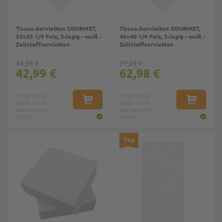
Tissue-Servietten GOURMET,
Tissue-Servietten GOURMET,
33x33 1/4 Falz, 3-lagig - weiß -
40x40 1/4 Falz, 3-lagig - weiß -
Zellstoffservietten
Zellstoffservietten
44,99 €
77,69 €
42,99 €
62,98 €
1500 Stück
1500 Stück
Maße in cm
IN DEN WARENKORB
Maße in cm
IN DEN W
(Servietten):
(Servietten):
33x33
40x40
Top