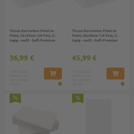
Tissue-Servietten Point to
Tissue-Servietten Point to
Point, 33x33cm 1/4 Falz, 2-
Point, 38x38cm 1/4 Falz, 2-
lagig - weiß - Soft Premium
lagig - weiß - Soft Premium
36,99 €
45,99 €
1950 Stück
1680 Stück
Maße in cm
IN DEN WARENKORB
Maße in cm
IN DEN W
(Servietten):
(Servietten):
33x33
38x38