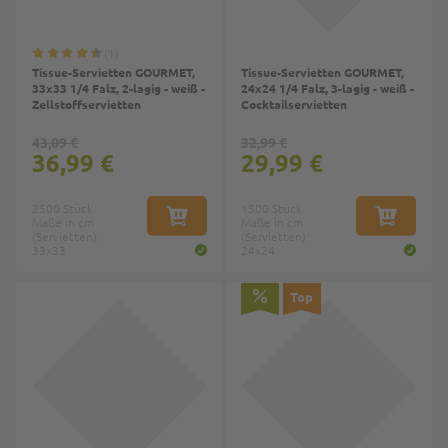
1
Tissue-Servietten GOURMET,
Tissue-Servietten GOURMET,
33x33 1/4 Falz, 2-lagig - weiß -
24x24 1/4 Falz, 3-lagig - weiß -
Zellstoffservietten
Cocktailservietten
43,09 €
32,99 €
36,99 €
29,99 €
2500 Stück
1500 Stück
Maße in cm
IN DEN WARENKORB
Maße in cm
IN DEN W
(Servietten):
(Servietten):
33x33
24x24
Top