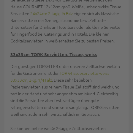
Hause GOURMET 12x12cm groß. Weiße, unbedruckte Tissue-
Servietten
24x24cm 2-lagig ¼ Falz
eignen sich als klassische
Barserviette in der Szenegastronomie bzw. Zelltuch-
Untersetzer für Drinks an Hotelbars oder als kleine Serviette
für Fingerfood bei Caterings und in Hotels. Die kleinen
Cocktailservietten in weiß erhalten Sie zu besten Preisen.
33x33cm TORK-Servietten, Tissue, weiss
Der günstiger TOPSELLER unter unseren Zelltuchservietten
für die Gastronomie ist die
TORK-Tissueserviette weiss
33x33cm, 2-lg. 1/4 Falz
. Diese sehr beliebten
Papierservietten aus reinem Tissue-Zellstoff sind weich und
zart in der Hand und sehr angenehm am Mund. Gleichzeitig
sind die Servietten aber fest, verfügen über gute
Falteigenschaften und sind sehr saugfähig. TORK-Servietten
weiß sind zudem sehr wirtschaftlich im Gebrauch.
Sie können online weiße 2-lagige Zelltuchservietten