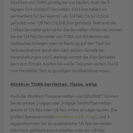
33x33cm von TORK günstig bei uns kaufen. Auch die 3-
lagigen Tork-Zellstoff-Servietten 33x33cm haben wir
permantent für Sie lagernd - als 1/4 Falz (16,5x16,5cm
gefaltet) oder 1/8 Falz (16,5x8,5cm gefaltet). Während die
1/4Falz-Serviette optimal für das Servietten-Falten ist, können
Sie die 1/4 Falz Serviette von TORK zum Eindecken des
Gasttisches hinlegen oder im Bierkrug auf den Tisch zur
Selbstentnahme durch den Gast stellen. Gerade bei
Veranstaltungen und Caterings kommt die 33er Serviette
gern zum Einsatz. Kaufen Sie weiße Tissueservietten 33x33
vom Hersteller Tork zu günstigen Großhandelspreisen.
40x40cm TORK-Servietten, Tissue, weiss
Auch die 40x40cm Tissueservietten von GOURMET können
Sie als weisse 2-lagige oder 3-lagige Zellstoffservietten
jeweils in 1/4 Falz oder 1/8 Falz online ab Lager kaufen. Die
großen Speiseservietten
40x40cm, weiß, 2-lagig
und 3-
lagigbekommen Sie als quadratische 1/4 Falz-Servietten
(20x20cm gefaltet) zum Aufstellen oder als 1/8 Falz