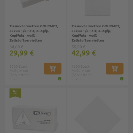
Tissue-Servietten GOURMET,
Tissue-Servietten GOURMET,
33x33 1/8 Falz, 2-lagig,
33x33 1/8 Falz, 3-lagig,
Kopffalz - weiß -
Kopffalz - weiß -
Zellstoffservietten
Zellstoffservietten
34,69 €
55,50 €
29,99 €
42,99 €
2000 Stück
1600 Stück
Maße in cm
IN DEN WARENKORB
Maße in cm
IN DEN W
(Servietten):
(Servietten):
33x33
33x33