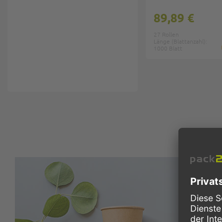
89,89 €
27 Rollen
Länge (Blattanzahl):
1000 Blatt