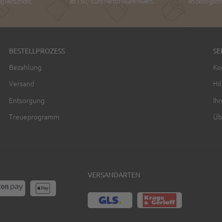
 verschickt.
ab 150,- Euro Netto-Warenwert.
an biologisc
BESTELLPROZESS
SE
Bezahlung
Ko
Versand
Hil
Entsorgung
Ih
Treueprogramm
Üb
VERSANDARTEN