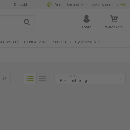
Kontakt
Anmelden und Treuepunkte sammeln
SUCHE
Suche schließen
Konto
Warenkorb
Minicart
nwegbesteck
Tüten & Beutel
Servietten
Hygieneartikel
TOP
SORTIERT NACH:
96
KACHELN
LISTE