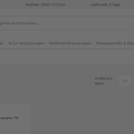
Hotline:
0800-7225246
Lieferzeit: 3 Tage
er
To Go Verpackungen
Fastfood-Verpackungen
Einweggeschirr & Ei
Artikel pro
24
Seite:
npapier T6