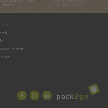
h abbaubarem Geschirr und
Mo - Do: 08:00 - 17:00 Uhr
Besteck.
Fr: 08:00 - 15:00 Uhr
RVICE
ntakt
fe
re Meinung zählt
er uns
Facebook
Instagram
LinkedIn