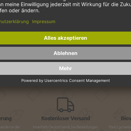
NEWSLETTER ABONNIEREN U
E-Mail Adresse
Diese Seite wird von reCAPTCHA gesichert, G
Weitere Informationen finden Sie in unseren
erung
Kostenloser Versand
Bio
werden in der
Innerhalb Deutschlands, bei Bestellungen
Pack2go biete