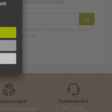
ND 10€ GUTSCHEIN SICHERN
ABONNIEREN
oogle
Datenschutzbestimmungen
und
Nutzungsbedingungen
gelten.
Datenschutzbestimmungen
.
verpackungen
Kundenservice
t Ihnen eine große Auswahl
0800 - 72 25 246