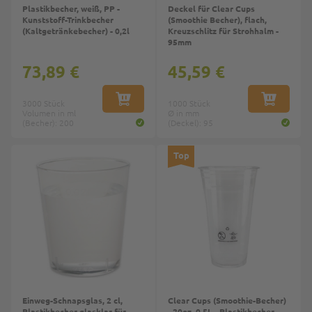
Plastikbecher, weiß, PP -
Deckel für Clear Cups
Kunststoff-Trinkbecher
(Smoothie Becher), flach,
(Kaltgetränkebecher) - 0,2l
Kreuzschlitz für Strohhalm -
95mm
73,89 €
45,59 €
3000 Stück
IN DEN WARENKORB
1000 Stück
IN DEN W
Volumen in ml
Ø in mm
(Becher): 200
(Deckel): 95
Top
Top
Einweg-Schnapsglas, 2 cl,
Clear Cups (Smoothie-Becher)
Plastikbecher glasklar für
- 20oz, 0,5L - Plastikbecher