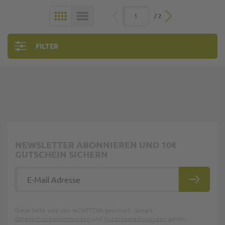
/ 2
KACHELN
LISTE
FILTER
NEWSLETTER ABONNIEREN UND 10€
GUTSCHEIN SICHERN
E-Mail Adresse
ABONNIE
Diese Seite wird von reCAPTCHA gesichert, Google
Datenschutzbestimmungen
und
Nutzungsbedingungen
gelten.