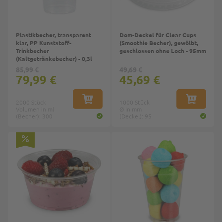
Plastikbecher, transparent
Dom-Deckel für Clear Cups
klar, PP Kunststoff-
(Smoothie Becher), gewölbt,
Trinkbecher
geschlossen ohne Loch - 95mm
(Kaltgetränkebecher) - 0,3l
85,99 €
49,69 €
79,99 €
45,69 €
2000 Stück
IN DEN WARENKORB
1000 Stück
IN DEN W
Volumen in ml
Ø in mm
(Becher): 300
(Deckel): 95
Top