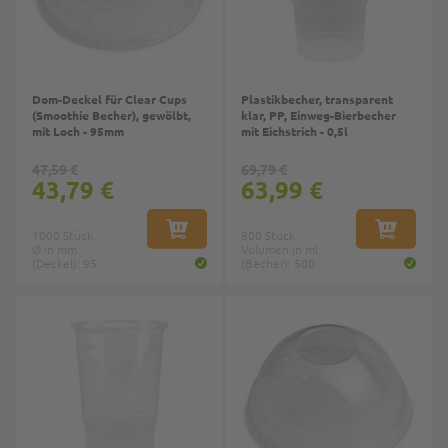
Dom-Deckel für Clear Cups
Plastikbecher, transparent
(Smoothie Becher), gewölbt,
klar, PP, Einweg-Bierbecher
mit Loch - 95mm
mit Eichstrich - 0,5l
47,59 €
69,79 €
43,79 €
63,99 €
1000 Stück
IN DEN WARENKORB
800 Stück
IN DEN W
Ø in mm
Volumen in ml
(Deckel): 95
(Becher): 500
Top
Top