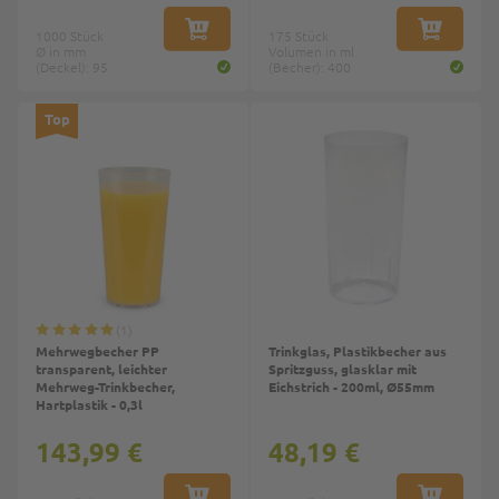
1000 Stück
IN DEN WARENKORB
175 Stück
IN DEN W
Ø in mm
Volumen in ml
(Deckel): 95
(Becher): 400
Top
1
Mehrwegbecher PP
Trinkglas, Plastikbecher aus
transparent, leichter
Spritzguss, glasklar mit
Mehrweg-Trinkbecher,
Eichstrich - 200ml, Ø55mm
Hartplastik - 0,3l
143,99 €
48,19 €