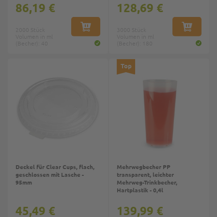
86,19 €
128,69 €
2000 Stück
IN DEN WARENKORB
3000 Stück
IN DEN W
Volumen in ml
Volumen in ml
(Becher): 40
(Becher): 180
Top
Deckel für Clear Cups, flach,
Mehrwegbecher PP
geschlossen mit Lasche -
transparent, leichter
95mm
Mehrweg-Trinkbecher,
Hartplastik - 0,4l
45,49 €
139,99 €