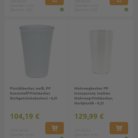
200 Stück
IN DEN WARENKORB
500 Stück
IN DEN W
Volumen in ml
Volumen in ml
(Becher): 300
(Becher): 200
Top
Top
Plastikbecher, weiß, PP
Mehrwegbecher PP
Kunststoff-Trinkbecher
transparent, leichter
(Kaltgetränkebecher) - 0,3l
Mehrweg-Trinkbecher,
Hartplastik - 0,2l
104,19 €
129,99 €
2000 Stück
IN DEN WARENKORB
240 Stück
IN DEN W
Volumen in ml
Volumen in ml