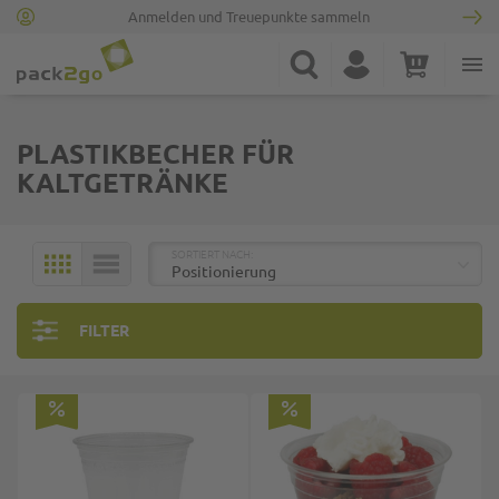
Anmelden und Treuepunkte sammeln
Zur Startseite
Suche
Konto
Warenkorb
Minicart
PLASTIKBECHER FÜR
KALTGETRÄNKE
TOP
SORTIERT NACH:
KACHELN
LISTE
FILTER
Top