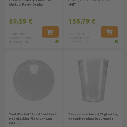
Shots & Party-Drinks
rPET
89,59 €
156,79 €
2700 Stück
IN DEN WARENKORB
1000 Stück
IN DEN W
Volumen in ml
Volumen in ml
(Becher): 20
(Becher): 500
Top
Trink-Deckel "Sipfit" mit Loch
Zahnputzbecher - 0,2l glasklar,
PET glasklar für Clear-Cup
hygienisch einzeln verpackt
Ø95mm