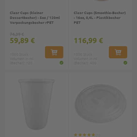
Clear Cups (kleiner
Clear Cups (Smoothie-Becher)
Dessertbecher) - 5oz / 120ml
- 16oz, 0,4L - Plastikbecher
Verpackungsbecher rPET
PET
74,39 €
59,89 €
116,99 €
1000 Stück
IN DEN WARENKORB
1000 Stück
IN DEN W
Volumen in ml
Volumen in ml
(Becher): 120
(Becher): 400
Top
Top
1