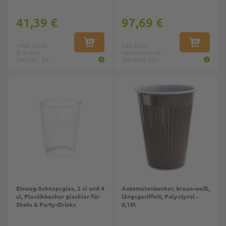
41,39 €
97,69 €
1000 Stück
IN DEN WARENKORB
500 Stück
IN DEN W
Ø in mm
Volumen in ml
(Deckel): 95
(Becher): 200
Top
Top
Einweg-Schnapsglas, 2 cl und 4
Automatenbecher, braun-weiß,
cl, Plastikbecher glasklar für
längsgeriffelt, Polystyrol -
Shots & Party-Drinks
0,18l