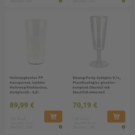
(Becher): 300
(Becher): 200
Top
Top
Mehrwegbecher PP
Einweg-Party-Sektglas 0,1L,
transparent, leichter
Plastiksektglas glasklar -
Mehrweg-Trinkbecher,
komplett Oberteil mit
Hartplastik - 0,5l
Steckfuß-Unterteil
89,99 €
70,19 €
100 Stück
IN DEN WARENKORB
150 Stück
IN DEN W
Volumen in ml
Volumen in ml
(Becher): 500
(Becher): 100