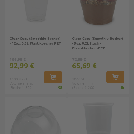
Clear Cups (Smoothie-Becher)
Clear Cups (Smoothie-Becher)
- 12oz, 0,3L Plastikbecher PET
- 9oz, 0,2L flach -
Plastikbecher rPET
106,99 €
72,99 €
92,99 €
65,69 €
1000 Stück
IN DEN WARENKORB
1000 Stück
IN DEN W
Volumen in ml
Volumen in ml
(Becher): 300
(Becher): 200
Top
Top