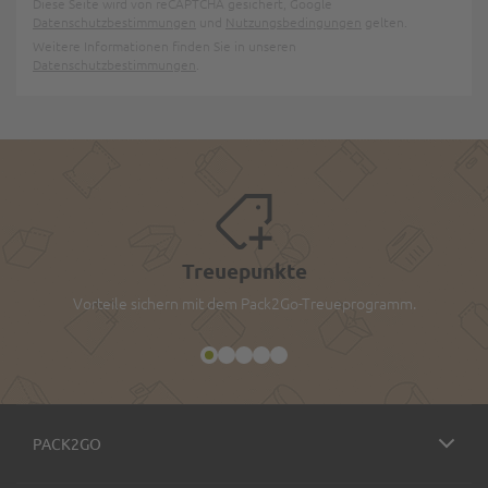
Diese Seite wird von reCAPTCHA gesichert, Google
Datenschutzbestimmungen
und
Nutzungsbedingungen
gelten.
Weitere Informationen finden Sie in unseren
Datenschutzbestimmungen
.
Treuepunkte
Vorteile sichern mit dem Pack2Go-Treueprogramm.
PACK2GO