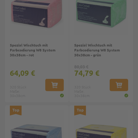
Spezial Wischtuch mit
Spezial Wischtuch mit
Farbcodierung W8 System
Farbcodierung W8 System
30x38cm - rot
30x38cm - grün
80,03 €
64,09 €
74,79 €
320 Stück
IN DEN WARENKORB
320 Stück
IN DEN W
Maße:
Maße:
30x38cm
30x38cm
Top
Top