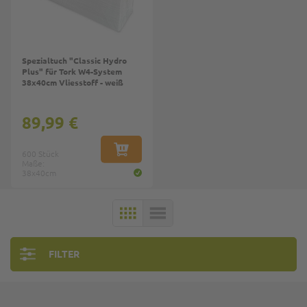
Spezialtuch "Classic Hydro
Plus" für Tork W4-System
38x40cm Vliesstoff - weiß
89,99 €
600 Stück
IN DEN WARENKORB
Maße:
38x40cm
KACHELN
LISTE
FILTER