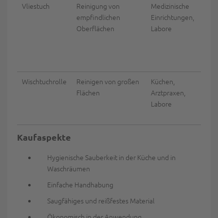
Vliestuch
Reinigung von
Medizinische
Durc
empfindlichen
Einrichtungen,
Oberflächen
Labore
Wischtuchrolle
Reinigen von großen
Küchen,
Hoc
Flächen
Arztpraxen,
Labore
Kaufaspekte
Hygienische Sauberkeit in der Küche und in
Waschräumen
Einfache Handhabung
Saugfähiges und reißfestes Material
Ökonomisch in der Anwendung