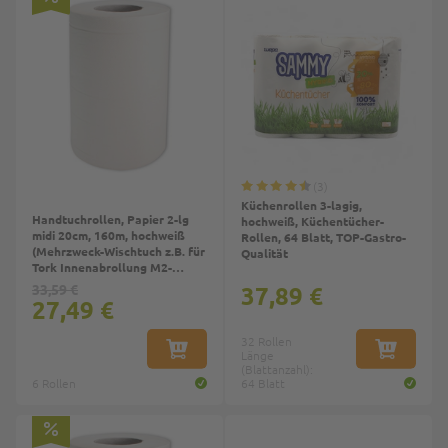
3
Küchenrollen 3-lagig,
Handtuchrollen, Papier 2-lg
hochweiß, Küchentücher-
midi 20cm, 160m, hochweiß
Rollen, 64 Blatt, TOP-Gastro-
(Mehrzweck-Wischtuch z.B. für
Qualität
Tork Innenabrollung M2-
System)
33,59 €
37,89 €
27,49 €
32 Rollen
IN DEN WARENKORB
Länge
IN DEN W
(Blattanzahl):
6 Rollen
64 Blatt
Top