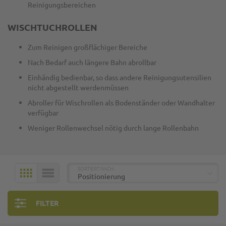
Reinigungsbereichen
WISCHTUCHROLLEN
Zum Reinigen großflächiger Bereiche
Nach Bedarf auch längere Bahn abrollbar
Einhändig bedienbar, so dass andere Reinigungsutensilien
nicht abgestellt werdenmüssen
Abroller für Wischrollen als Bodenständer oder Wandhalter
verfügbar
Weniger Rollenwechsel nötig durch lange Rollenbahn
TOP
SORTIERT NACH:
KACHELN
LISTE
FILTER