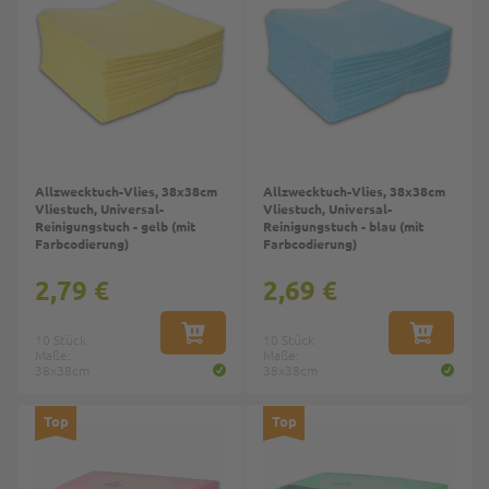
Allzwecktuch-Vlies, 38x38cm
Allzwecktuch-Vlies, 38x38cm
Vliestuch, Universal-
Vliestuch, Universal-
Reinigungstuch - gelb (mit
Reinigungstuch - blau (mit
Farbcodierung)
Farbcodierung)
2,79 €
2,69 €
10 Stück
IN DEN WARENKORB
10 Stück
IN DEN W
Maße:
Maße:
38x38cm
38x38cm
Top
Top