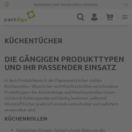
Anmelden und Treuepunkte sammeln
Zur Startseite
Suche
Konto
Warenkorb
Minicart
KÜCHENTÜCHER
DIE GÄNGIGEN PRODUKTTYPEN
UND IHR PASSENDER EINSATZ
In dem Produktbereich der Papierputztücher stellen
Küchenrollen, Vliestücher und Wischtuchrollen verschiedene
Produkttypen dar. Küchenkrepp und Wischtuchrollen lassen
sichdurch Rollenspender einhändig bedienen, während
Vliesstofftücher praktisch einzeln entnehmbar und mehrfach
verwendbar sind.
KÜCHENROLLEN
Vielseitiger Einsatz· Schnell einige Blatt von der