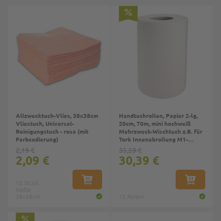
Top
Allzwecktuch-Vlies, 38x38cm
Handtuchrollen, Papier 2-lg,
Vliestuch, Universal-
20cm, 70m, mini hochweiß
Reinigungstuch - rosa (mit
Mehrzweck-Wischtuch z.B. für
Farbcodierung)
Tork Innenabrollung M1-
System
2,19 €
35,59 €
2,09 €
30,39 €
10 Stück
IN DEN WARENKORB
IN DEN W
Maße:
38x38cm
12 Rollen