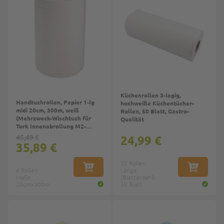
Küchenrollen 3-lagig,
Handtuchrollen, Papier 1-lg
hochweiße Küchentücher-
midi 20cm, 300m, weiß
Rollen, 50 Blatt, Gastro-
(Mehrzweck-Wischtuch für
Qualität
Tork Innenabrollung M2-
System)
45,49 €
24,99 €
35,89 €
32 Rollen
6 Rollen
IN DEN WARENKORB
Länge
IN DEN W
Maße:
(Blattanzahl):
20cmx300m
50 Blatt