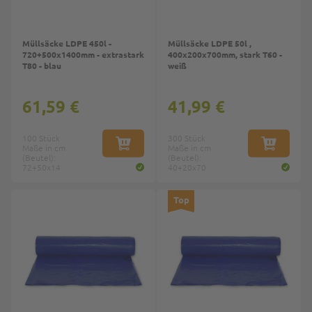
Müllsäcke LDPE 450l -
Müllsäcke LDPE 50l ,
720+500x1400mm - extrastark
400x200x700mm, stark T60 -
T80 - blau
weiß
61,59 €
41,99 €
100 Stück
300 Stück
Maße in cm
IN DEN WARENKORB
Maße in cm
IN DEN W
(Beutel):
(Beutel):
72+50x14
40+20x70
Top