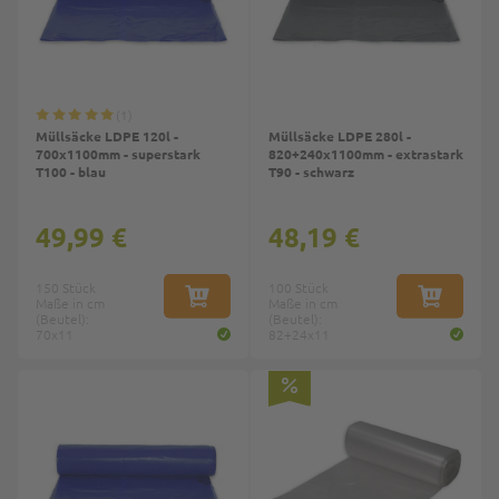
1
Müllsäcke LDPE 120l -
Müllsäcke LDPE 280l -
700x1100mm - superstark
820+240x1100mm - extrastark
T100 - blau
T90 - schwarz
49,99 €
48,19 €
150 Stück
100 Stück
Maße in cm
IN DEN WARENKORB
Maße in cm
IN DEN W
(Beutel):
(Beutel):
70x11
82+24x11