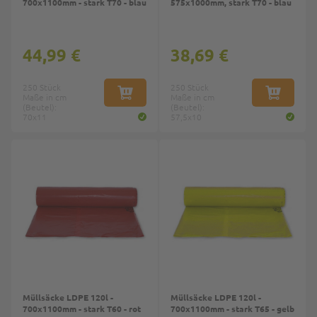
700x1100mm - stark T70 - blau
575x1000mm, stark T70 - blau
44,99 €
38,69 €
250 Stück
250 Stück
Maße in cm
IN DEN WARENKORB
Maße in cm
IN DEN W
(Beutel):
(Beutel):
70x11
57,5x10
Müllsäcke LDPE 120l -
Müllsäcke LDPE 120l -
700x1100mm - stark T60 - rot
700x1100mm - stark T65 - gelb