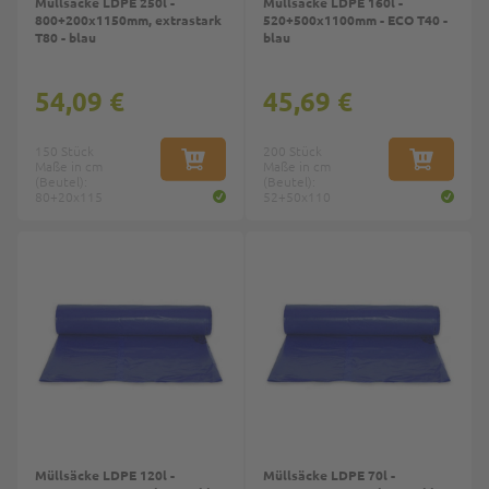
Müllsäcke LDPE 250l -
Müllsäcke LDPE 160l -
800+200x1150mm, extrastark
520+500x1100mm - ECO T40 -
T80 - blau
blau
54,09 €
45,69 €
150 Stück
200 Stück
Maße in cm
IN DEN WARENKORB
Maße in cm
IN DEN W
(Beutel):
(Beutel):
80+20x115
52+50x110
Müllsäcke LDPE 120l -
Müllsäcke LDPE 70l -