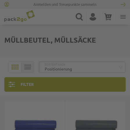
Anmelden und Treuepunkte sammeln
Zur Startseite
Suche
Konto
Warenkorb
Minicart
MÜLLBEUTEL, MÜLLSÄCKE
TOP
SORTIERT NACH:
KACHELN
LISTE
FILTER