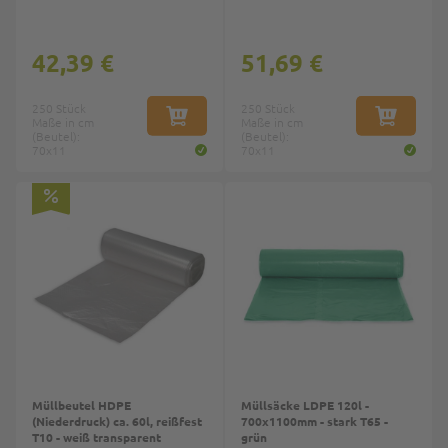
42,39 €
51,69 €
250 Stück
250 Stück
Maße in cm
IN DEN WARENKORB
Maße in cm
IN DEN W
(Beutel):
(Beutel):
70x11
70x11
Müllbeutel HDPE
Müllsäcke LDPE 120l -
(Niederdruck) ca. 60l, reißfest
700x1100mm - stark T65 -
T10 - weiß transparent
grün