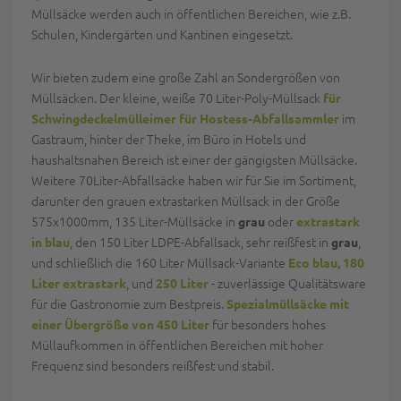
Müllsäcke werden auch in öffentlichen Bereichen, wie z.B.
Schulen, Kindergärten und Kantinen eingesetzt.
Wir bieten zudem eine große Zahl an Sondergrößen von
Müllsäcken. Der kleine, weiße 70 Liter-Poly-Müllsack
für
im
Schwingdeckelmülleimer für Hostess-Abfallsammler
Gastraum, hinter der Theke, im Büro in Hotels und
haushaltsnahen Bereich ist einer der gängigsten Müllsäcke.
Weitere 70Liter-Abfallsäcke haben wir für Sie im Sortiment,
darunter den grauen extrastarken Müllsack in der Größe
575x1000mm, 135 Liter-Müllsäcke in
oder
grau
extrastark
, den 150 Liter LDPE-Abfallsack, sehr reißfest in
,
in blau
grau
und schließlich die 160 Liter Müllsack-Variante
Eco blau, 180
, und
- zuverlässige Qualitätsware
Liter extrastark
250 Liter
für die Gastronomie zum Bestpreis.
Spezialmüllsäcke mit
für besonders hohes
einer Übergröße von 450 Liter
Müllaufkommen in öffentlichen Bereichen mit hoher
Frequenz sind besonders reißfest und stabil.