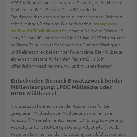
HDPE-Müllbeutel aus Niederdruck-Polyethylen für kleinere
Mülleimer (z.B. für Papiermüll im Büro oder im
Sanitärbereich) bieten wir Ihnen in verschiedenen Größen zu
sehr günstigen Preisen an. Die preiswerten,
transparent-
bekommen Sie in den Größen 18
weißen HDPE-Müllbeutel
Liter, 28 Liter, 40 Liter und groß in 70 Liter. HDPE ist eine sehr
reißfeste Folie und verfügt über hohe Durchstoßfestigkeit
und Reißfestigkeit bei geringer Folienstärke. Die Müllbeutel
eignen sich bestens für leichten Papiermüll, z.B. in
öffentlichen Waschräumen, WC und im Sanitärbereich.
Entscheiden Sie nach Einsatzzweck bei der
Müllentsorgung: LPDE
Müllsäcke
oder
HPDE Müllbeutel
Grundsätzlich können Sie bei der Auswahl des für Sie
geeigneten Müllsacks oder Müllbeutels zwischen zwei
Kunststoff-Materialien entscheiden: LDPE (sog. Low Density
Polyethylen) und HDPE (High Density Polyethylen). Beide
Polymere kommen bei der Herstellung von Abfallsäcken zum