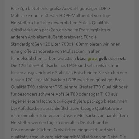
Pack2go bietet eine große Auswahl günstiger LDPE-
Müllsäcke und reißfester HDPE-Müllbeutel von Top-
Herstellern für Ihren gewerblichen Abfall. Qualitäts-
Abfallsäcke von pack2go.de sind im Preisvergleich zu
anderen Anbietern äußerst preiswert. Für die
Standardgrößen 120 Liter, 700x1100mm bieten wir Ihnen
eine große Bandbreite von Müllsäcken, in allen
handelsüblichen Farben wie z.B. in
,
,
oder
.
blau
grau
gelb
rot
Die 120 Liter-Abfallsäcke aus LPDE sind sehr reißfest und
bieten ausgezeichnete Stabilität. Entscheiden Sie sich bei den
blauen 120 Liter-Müllsäcken LDPE zwischen günstiger Eco-
Qualität T60, stärkerer T65, sehr reißfester T70-Qualität oder
für besonders schwere Abfälle T80 oder sogar T100 aus
regeneriertem Hochdruck-Polyethylen. pack2go bietet Ihnen
bei Abfallsäcken ausschließlich zuverlässige Qualitätsware
mit minimalen Toleranzen. Unsere Müllsäcke von namhaftem
Hersteller werden täglich überall in Deutschland in
Gastronomie, Küchen, Großküchen eingesetzt und sind
qualitativ absolut vergleichbar mit Müllsäcken von Deiss. Die