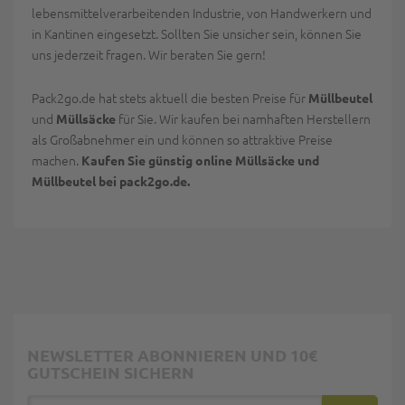
lebensmittelverarbeitenden Industrie, von Handwerkern und
in Kantinen eingesetzt. Sollten Sie unsicher sein, können Sie
uns jederzeit fragen. Wir beraten Sie gern!
Pack2go.de hat stets aktuell die besten Preise für
Müllbeutel
und
für Sie. Wir kaufen bei namhaften Herstellern
Müllsäcke
als Großabnehmer ein und können so attraktive Preise
machen.
Kaufen Sie günstig online Müllsäcke und
Müllbeutel bei pack2go.de.
NEWSLETTER ABONNIEREN UND 10€
GUTSCHEIN SICHERN
E-Mail Adresse