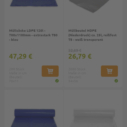
Müllsäcke LDPE 120l -
Müllbeutel HDPE
700x1100mm - extrastark T80
(Niederdruck) ca. 25l, reißfest
- blau
T8 - weiß transparent
32,69 €
47,29 €
26,79 €
200 Stück
2000 Stück
Maße in cm
IN DEN WARENKORB
Maße in cm
IN DEN W
(Beutel):
(Beutel):
70x11
54x56