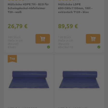
Müllsäcke HDPE 70l - ECO für
Müllsäcke LDPE
Schwingdeckel-Abfalleimer
600+260x1100mm, 180l -
T20 - weiß
extrastark T120 - blau
26,79 €
89,59 €
360 Stück
150 Stück
Maße in cm
IN DEN WARENKORB
Maße in cm
IN DEN W
(Beutel):
(Beutel):
63x85
60+26x110
Top