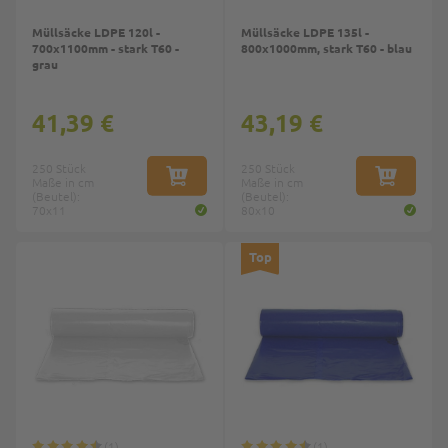
Müllsäcke LDPE 120l -
Müllsäcke LDPE 135l -
700x1100mm - stark T60 -
800x1000mm, stark T60 - blau
grau
41,39 €
43,19 €
250 Stück
250 Stück
Maße in cm
IN DEN WARENKORB
Maße in cm
IN DEN W
(Beutel):
(Beutel):
70x11
80x10
Top
1
1