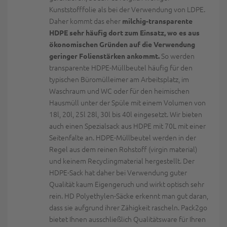
Kunststofffolie als bei der Verwendung von LDPE.
Daher kommt das eher
milchig-transparente
HDPE sehr häufig dort zum Einsatz, wo es aus
ökonomischen Gründen auf die Verwendung
So werden
geringer Folienstärken ankommt.
transparente HDPE-Müllbeutel häufig für den
typischen Büromülleimer am Arbeitsplatz, im
Waschraum und WC oder für den heimischen
Hausmüll unter der Spüle mit einem Volumen von
18l, 20l, 25l 28l, 30l bis 40l eingesetzt. Wir bieten
auch einen Spezialsack aus HDPE mit 70L mit einer
Seitenfalte an. HDPE-Müllbeutel werden in der
Regel aus dem reinen Rohstoff (virgin material)
und keinem Recyclingmaterial hergestellt. Der
HDPE-Sack hat daher bei Verwendung guter
Qualität kaum Eigengeruch und wirkt optisch sehr
rein. HD Polyethylen-Säcke erkennt man gut daran,
dass sie aufgrund ihrer Zähigkeit rascheln. Pack2go
bietet Ihnen ausschließlich Qualitätsware für Ihren