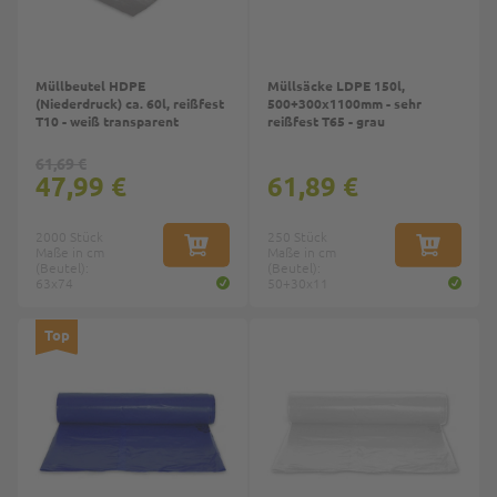
Müllbeutel HDPE
Müllsäcke LDPE 150l,
(Niederdruck) ca. 60l, reißfest
500+300x1100mm - sehr
T10 - weiß transparent
reißfest T65 - grau
61,69 €
47,99 €
61,89 €
2000 Stück
250 Stück
Maße in cm
IN DEN WARENKORB
Maße in cm
IN DEN W
(Beutel):
(Beutel):
63x74
50+30x11
Top