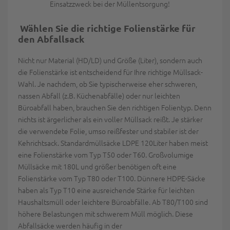
Einsatzzweck bei der Müllentsorgung!
Wählen Sie die richtige Folienstärke für
den Abfallsack
Nicht nur Material (HD/LD) und Größe (Liter), sondern auch
die Folienstärke ist entscheidend für Ihre richtige Müllsack-
Wahl. Je nachdem, ob Sie typischerweise eher schweren,
nassen Abfall (z.B. Küchenabfälle) oder nur leichten
Büroabfall haben, brauchen Sie den richtigen Folientyp. Denn
nichts ist ärgerlicher als ein voller Müllsack reißt. Je stärker
die verwendete Folie, umso reißfester und stabiler ist der
Kehrichtsack. Standardmüllsäcke LDPE 120Liter haben meist
eine Folienstärke vom Typ T50 oder T60. Großvolumige
Müllsäcke mit 180L und größer benötigen oft eine
Folienstärke vom Typ T80 oder T100. Dünnere HDPE-Säcke
haben als Typ T10 eine ausreichende Stärke für leichten
Haushaltsmüll oder leichtere Büroabfälle. Ab T80/T100 sind
höhere Belastungen mit schwerem Müll möglich. Diese
Abfallsäcke werden häufig in der