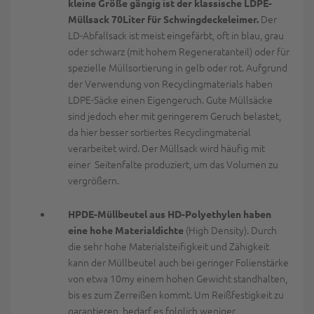
kleine Größe gängig ist der klassische LDPE-
Der
Müllsack 70Liter für Schwingdeckeleimer.
LD-Abfallsack ist meist eingefärbt, oft in blau, grau
oder schwarz (mit hohem Regeneratanteil) oder für
spezielle Müllsortierung in gelb oder rot. Aufgrund
der Verwendung von Recyclingmaterials haben
LDPE-Säcke einen Eigengeruch. Gute Müllsäcke
sind jedoch eher mit geringerem Geruch belastet,
da hier besser sortiertes Recyclingmaterial
verarbeitet wird. Der Müllsack wird häufig mit
einer Seitenfalte produziert, um das Volumen zu
vergrößern.
HPDE-Müllbeutel aus HD-Polyethylen haben
(High Density). Durch
eine hohe Materialdichte
die sehr hohe Materialsteifigkeit und Zähigkeit
kann der Müllbeutel auch bei geringer Folienstärke
von etwa 10my einem hohen Gewicht standhalten,
bis es zum Zerreißen kommt. Um Reißfestigkeit zu
garantieren, bedarf es folglich weniger