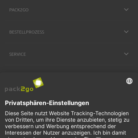
PACK2GO
BESTELLPROZESS
SERVICE
ZAHLUNGSMETHODEN
VERSANDARTEN