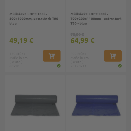
Müllsäcke LDPE 135l -
Müllsäcke LDPE 200l -
800x1000mm, extrastark T90 -
700+200x1100mm - extrastark
blau
T80 - blau
70,00 €
49,19 €
64,99 €
150 Stück
200 Stück
Maße in cm
IN DEN WARENKORB
Maße in cm
IN DEN W
(Beutel):
(Beutel):
80x10
70+20x11