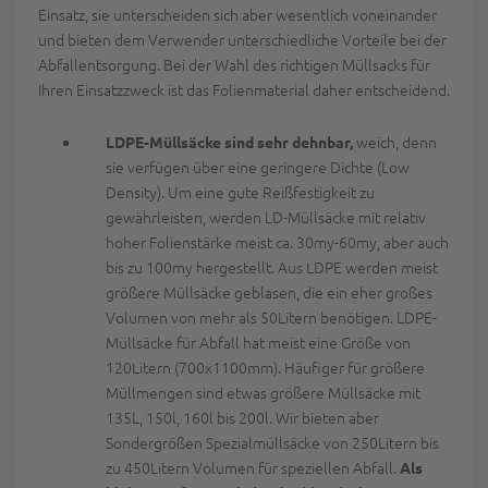
Einsatz, sie unterscheiden sich aber wesentlich voneinander
und bieten dem Verwender unterschiedliche Vorteile bei der
Abfallentsorgung. Bei der Wahl des richtigen Müllsacks für
Ihren Einsatzzweck ist das Folienmaterial daher entscheidend.
weich, denn
LDPE-Müllsäcke sind sehr dehnbar,
sie verfügen über eine geringere Dichte (Low
Density). Um eine gute Reißfestigkeit zu
gewährleisten, werden LD-Müllsäcke mit relativ
hoher Folienstärke meist ca. 30my-60my, aber auch
bis zu 100my hergestellt. Aus LDPE werden meist
größere Müllsäcke geblasen, die ein eher großes
Volumen von mehr als 50Litern benötigen. LDPE-
Müllsäcke für Abfall hat meist eine Größe von
120Litern (700x1100mm). Häufiger für größere
Müllmengen sind etwas größere Müllsäcke mit
135L, 150l, 160l bis 200l. Wir bieten aber
Sondergrößen Spezialmüllsäcke von 250Litern bis
zu 450Litern Volumen für speziellen Abfall.
Als