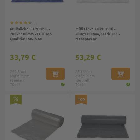
1
Müllsäcke LDPE 120l -
Müllsäcke LDPE 120l -
700x1100mm - ECO Top
700x1100mm, stark T65 -
Qualität T60- blau
transparent
33,79 €
53,29 €
250 Stück
250 Stück
Maße in cm
IN DEN WARENKORB
Maße in cm
IN DEN W
(Beutel):
(Beutel):
70x11
70x11
Top