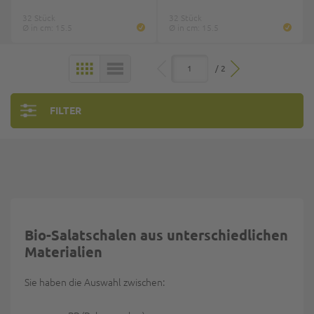
32 Stück
32 Stück
Ø in cm: 15.5
Ø in cm: 15.5
/ 2
KACHELN
LISTE
FILTER
Bio-Salatschalen aus unterschiedlichen
Materialien
Sie haben die Auswahl zwischen: