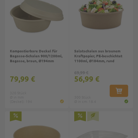
Kompostierbare Deckel für
Salatschalen aus braunem
Bagasse-Schalen 900/1200ml,
Kraftpapier, PE-beschichtet
Bagasse, braun, Ø194mm
1100ml, Ø184mm, rund
69,99 €
79,99 €
56,99 €
320 Stück
IN DEN W
Ø in mm
300 Stück
(Deckel): 194
Ø in cm: 18.4