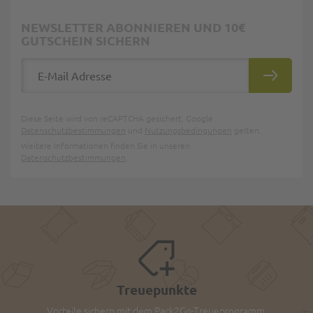
NEWSLETTER ABONNIEREN UND 10€
GUTSCHEIN SICHERN
E-Mail Adresse
ABONNIE
Diese Seite wird von reCAPTCHA gesichert, Google
Datenschutzbestimmungen
und
Nutzungsbedingungen
gelten.
Weitere Informationen finden Sie in unseren
Datenschutzbestimmungen
.
Treuepunkte
Vorteile sichern mit dem Pack2Go-Treueprogramm.