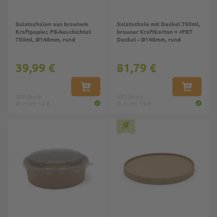
Salatschalen aus braunem
Salatschale mit Deckel 750ml,
Kraftpapier, PE-beschichtet
brauner Kraftkarton + rPET
750ml, Ø148mm, rund
Deckel - Ø148mm, rund
39,99 €
81,79 €
IN DEN WARENKORB
IN DEN W
300 Stück
300 Stück
Ø in cm: 14.8
Ø in cm: 14.8