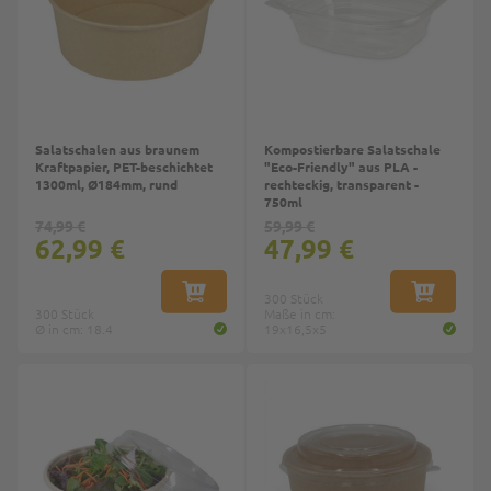
Salatschalen aus braunem
Kompostierbare Salatschale
Kraftpapier, PET-beschichtet
"Eco-Friendly" aus PLA -
1300ml, Ø184mm, rund
rechteckig, transparent -
750ml
74,99 €
59,99 €
62,99 €
47,99 €
IN DEN WARENKORB
300 Stück
IN DEN W
300 Stück
Maße in cm:
Ø in cm: 18.4
19x16,5x5
Top