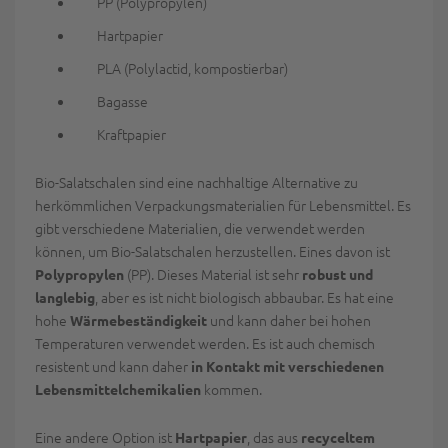
PP (Polypropylen)
Hartpapier
PLA (Polylactid, kompostierbar)
Bagasse
Kraftpapier
Bio-Salatschalen sind eine nachhaltige Alternative zu
herkömmlichen Verpackungsmaterialien für Lebensmittel. Es
gibt verschiedene Materialien, die verwendet werden
können, um Bio-Salatschalen herzustellen. Eines davon ist
(PP). Dieses Material ist sehr
Polypropylen
robust und
, aber es ist nicht biologisch abbaubar. Es hat eine
langlebig
hohe
und kann daher bei hohen
Wärmebeständigkeit
Temperaturen verwendet werden. Es ist auch chemisch
resistent und kann daher
in Kontakt mit verschiedenen
kommen.
Lebensmittelchemikalien
Eine andere Option ist
, das aus
Hartpapier
recyceltem