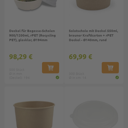
Deckel für Bagasse-Schalen
Salatschale mit Deckel 550ml,
900/1200ml, rPET (Recycling
brauner Kraftkarton + rPET
PET), glasklar, Ø194mm
Deckel - Ø140mm, rund
98,29 €
69,99 €
500 Stück
IN DEN WARENKORB
IN DEN W
Ø in mm
300 Stück
(Deckel): 194
Ø in cm: 14