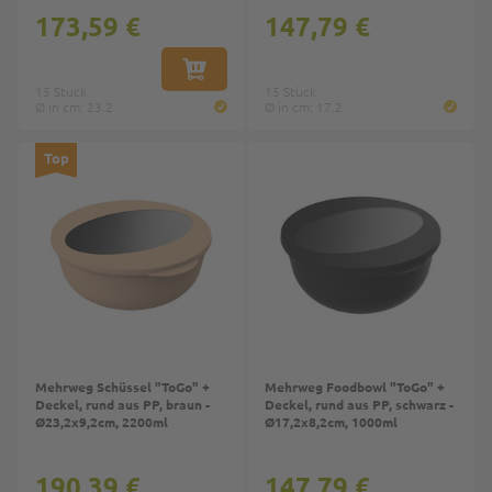
173,59 €
147,79 €
IN DEN WARENKORB
15 Stück
15 Stück
Ø in cm: 23.2
Ø in cm: 17.2
Top
Top
Mehrweg Schüssel "ToGo" +
Mehrweg Foodbowl "ToGo" +
Deckel, rund aus PP, braun -
Deckel, rund aus PP, schwarz -
Ø23,2x9,2cm, 2200ml
Ø17,2x8,2cm, 1000ml
190,39 €
147,79 €