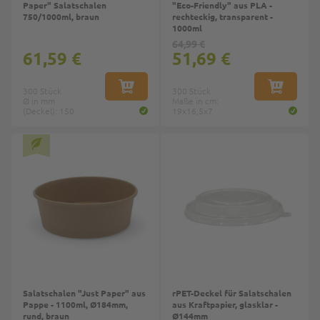
Paper" Salatschalen
"Eco-Friendly" aus PLA -
750/1000ml, braun
rechteckig, transparent -
1000ml
64,99 €
61,59 €
51,69 €
300 Stück
IN DEN WARENKORB
300 Stück
IN DEN W
Ø in mm
Maße in cm:
(Deckel): 150
19x16,5x7
Salatschalen "Just Paper" aus
rPET-Deckel für Salatschalen
Pappe - 1100ml, Ø184mm,
aus Kraftpapier, glasklar -
rund, braun
Ø144mm