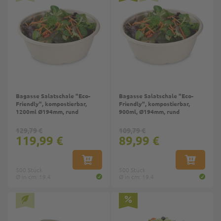
Bagasse Salatschale "Eco-
Bagasse Salatschale "Eco-
Friendly", kompostierbar,
Friendly", kompostierbar,
1200ml Ø194mm, rund
900ml, Ø194mm, rund
129,79 €
109,79 €
119,99 €
89,99 €
IN DEN WARENKORB
IN DEN W
500 Stück
500 Stück
Ø in cm: 19.4
Ø in cm: 19.4