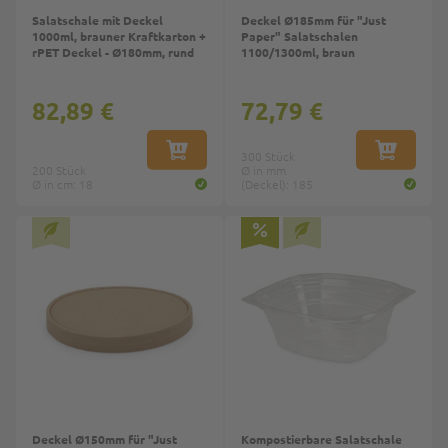
Salatschale mit Deckel
Deckel Ø185mm für "Just
1000ml, brauner Kraftkarton +
Paper" Salatschalen
rPET Deckel - Ø180mm, rund
1100/1300ml, braun
82,89 €
72,79 €
IN DEN WARENKORB
300 Stück
IN DEN W
200 Stück
Ø in mm
Ø in cm: 18
(Deckel): 185
Deckel Ø150mm für "Just
Kompostierbare Salatschale