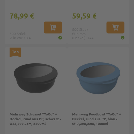
78,99 €
59,59 €
IN DEN WARENKORB
500 Stück
IN DEN W
300 Stück
Ø in mm
Ø in cm: 18.4
(Deckel): 144
Top
Top
Mehrweg Schüssel "ToGo" +
Mehrweg Foodbowl "ToGo" +
Deckel, rund aus PP, schwarz -
Deckel, rund aus PP, blau -
Ø23,2x9,2cm, 2200ml
Ø17,2x8,2cm, 1000ml