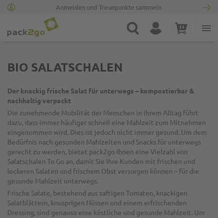
Anmelden und Treuepunkte sammeln
Zur Startseite
Suche
Konto
Warenkorb
Minicart
BIO SALATSCHALEN
Der knackig frische Salat für unterwegs – kompostierbar &
nachhaltig verpackt
Die zunehmende Mobilität der Menschen in ihrem Alltag führt
dazu, dass immer häufiger schnell eine Mahlzeit zum Mitnehmen
eingenommen wird. Dies ist jedoch nicht immer gesund. Um dem
Bedürfnis nach gesunden Mahlzeiten und Snacks für unterwegs
gerecht zu werden, bietet pack2go Ihnen eine Vielzahl von
Salatschalen To Go an, damit Sie Ihre Kunden mit frischen und
leckeren Salaten und frischem Obst versorgen können – für die
gesunde Mahlzeit unterwegs.
Frische Salate, bestehend aus saftigen Tomaten, knackigen
Salatblättern, knusprigen Nüssen und einem erfrischenden
Dressing, sind genauso eine köstliche und gesunde Mahlzeit. Um