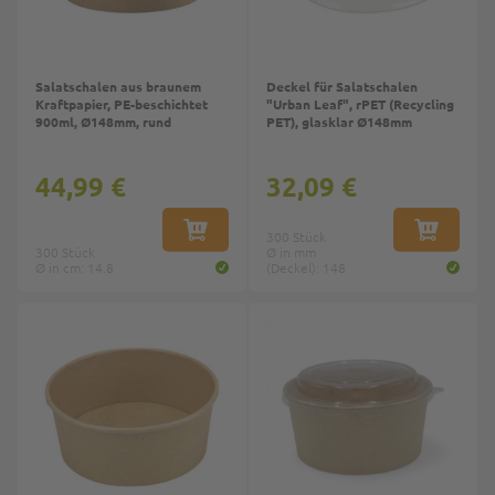
Salatschalen aus braunem
Deckel für Salatschalen
Kraftpapier, PE-beschichtet
"Urban Leaf", rPET (Recycling
900ml, Ø148mm, rund
PET), glasklar Ø148mm
44,99 €
32,09 €
IN DEN WARENKORB
300 Stück
IN DEN W
300 Stück
Ø in mm
Ø in cm: 14.8
(Deckel): 148