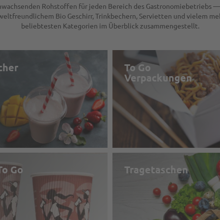
achwachsenden Rohstoffen für jeden Bereich des Gastronomiebetriebs
eltfreundlichem Bio Geschirr, Trinkbechern, Servietten und vielem meh
beliebtesten Kategorien im Überblick zusammengestellt.
cher
To Go
Verpackungen
To Go
Tragetaschen