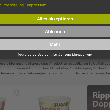
2000 Stück
Maße in cm (Beutel):
6 Säcke
Auf Lager
Auf Lager
23
Inhalt: 6x25k
haltige Coffee To Go Becher für Heißget
n Sie hier unser umfangreiches Angebot an recycelbaren To Go Kaffee
schiedenen umweltfreundlichen Materialien, Ausführungen, Aufdrucken
derverwendbare Mehrwegbecher aus Bambus inklusive Silikonmansche
Ripp
Dop