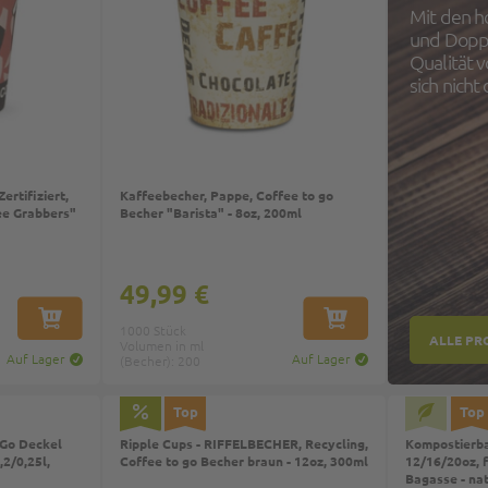
Mit den h
und Dopp
Qualität 
sich nicht 
ertifiziert,
Kaffeebecher, Pappe, Coffee to go
ee Grabbers"
Becher "Barista" - 8oz, 200ml
49,99 €
IN DEN WARENKORB
IN DEN WARENKORB
1000 Stück
ALLE PR
Volumen in ml
Auf Lager
Auf Lager
(Becher): 200
Top
Top
 Go Deckel
Ripple Cups - RIFFELBECHER, Recycling,
Kompostierba
,2/0,25l,
Coffee to go Becher braun - 12oz, 300ml
12/16/20oz, f
Bagasse - na