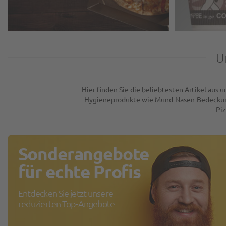
U
Hier finden Sie die beliebtesten Artikel au
Hygieneprodukte wie Mund-Nasen-Bedeckunge
Piz
Sonderangebote
für echte Profis
Entdecken Sie jetzt unsere
reduzierten Top-Angebote