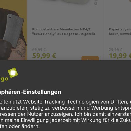
Kompostierbare Menüboxen HP4/2
Papiertraget
"Eco-Friendly" aus Bagasse - 2-geteilt
braun, umwel
69,99 €
29,99 €
59,99 €
19,99 
IN DEN WARENKORB
250 Stück
200 Stück
Maße in cm (B
Auf Lager
Maße in cm: 24x20x8
18+8x22
Top
2
 braun -
Papierspitztüten 23cm, für 250g
Regeneriersa
 Bio-Pappe
Pommes, rot/weiß Kraftpapier
Großabnehme
44,09 €
79,99 €
40,99 €
69,99 
IN DEN WARENKORB
IN DEN WARENKORB