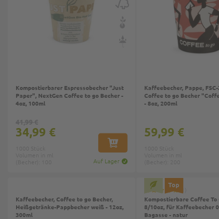
Kompostierbarer Espressobecher "Just
Kaffeebecher, Pappe, FSC-Z
Paper", NextGen Coffee to go Becher -
Coffee to go Becher "Coff
4oz, 100ml
- 8oz, 200ml
41,99 €
34,99 €
59,99 €
IN DEN WARENKORB
1000 Stück
1000 Stück
Volumen in ml
Volumen in ml
Auf Lager
(Becher): 100
(Becher): 200
Top
1
Kaffeebecher, Coffee to go Becher,
Kompostierbare Coffee To
Heißgetränke-Pappbecher weiß - 12oz,
8/10oz, für Kaffeebecher 0
300ml
Bagasse - natur