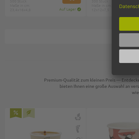
500 Stück
300 Stück
Maße in cm:
Maße in cm:
Auf Lager
23,4x16x4,8
12x12x7,5
Nach
Premium-Qualität zum kleinen Preis — Entdecke
bieten Ihnen eine große Auswahl an ver
wie