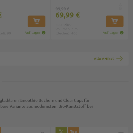
99,99 €
€
69,99 €
IN DEN WARENKORB
IN DEN W
600 Stück
Volumen in ml
Auf Lager
Auf Lager
el): 90
(Becher): 400
Alle Artikel
 glasklaren Smoothie Bechern und Clear Cups für
erbare Variante aus modernstem Bio-Kunststoff bei
Top