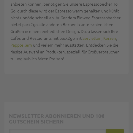
anbieten können, benötigen Sie unsere Espressobecher To
Go, durch diese wird der Espresso warm gehalten und kühlt
nicht unnötig schnell ab. Außer dem Einweg Espressobecher
bietet pack2go alle anderen Becher in unterschiedlichen
Größen in einem einheitlichen Design. Dazu lassen sich Ihre
Cafés und Restaurants mit pack2go mit
Servietten
,
Kerzen
,
Papptellern
und vielem mehr ausstatten. Entdecken Sie die
riesige Auswahl an Produkten, speziell für Großverbraucher,
zu unglaublich fairen Preisen!
NEWSLETTER ABONNIEREN UND 10€
GUTSCHEIN SICHERN
E-Mail Adresse