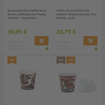
Espressobecher, Coffee to go
Coffee To Go Deckel 4oz,
Becher, Kaffeebecher Pappe,
Deckel f. Espressobecher 0,1l,
"Barista" - 4oz/100ml
Plastik - weiß
38,99 €
28,79 €
1000 Stück
IN DEN WARENKORB
1000 Stück
IN DEN W
Volumen in ml
Ø in mm
(Becher): 100
(Deckel): 62
Top
Set
Top