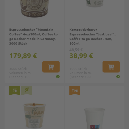
Espressobecher "Mountain
Kompostierbarer
Coffee" 4oz/100ml, Coffee to
Espressobecher "Just Leaf",
go Becher Made in Germany,
Coffee to go Becher - 4oz,
3000 Stück
100ml
48,59 €
179,89 €
38,99 €
3000 Stück
IN DEN WARENKORB
1000 Stück
IN DEN W
Volumen in ml
Volumen in ml
(Becher): 100
(Becher): 100
Top