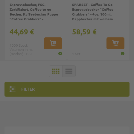
Espressobecher, FSC-
SPARSET - Coffee To Go
Zertifiziert, Coffee to go
Espressobecher "Coffee
Becher, Kaffeebecher Pappe
Grabbers" - 4oz, 100ml,
"Coffee Grabbers" -
Pappbecher mit weißem
4oz/100ml
Deckel
44,69 €
58,59 €
1000 Stück
IN DEN WARENKORB
IN DEN W
Volumen in ml
(Becher): 100
1 Set
KACHELN
LISTE
FILTER