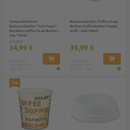
Kompostierbarer
Espressobecher, Coffee to go
Espressobecher "Just Paper",
Becher, Kaffeebecher Pappe,
NextGen Coffee to go Becher -
weiß - 4oz/100ml
4oz, 100ml
41,99 €
34,99 €
39,99 €
1000 Stück
IN DEN WARENKORB
1000 Stück
IN DEN W
Volumen in ml
Volumen in ml
(Becher): 100
(Becher): 100
Top