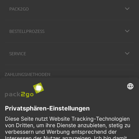
PACK2GO
BESTELLPROZESS
SERVICE
ZAHLUNGSMETHODEN
VERSANDARTEN