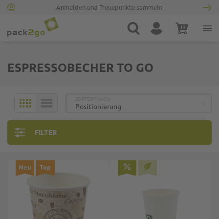
Anmelden und Treuepunkte sammeln
Zur Startseite
Suche
Konto
Warenkorb
Minicart
ESPRESSOBECHER TO GO
TOP
SORTIERT NACH:
KACHELN
LISTE
FILTER
Neu
Top