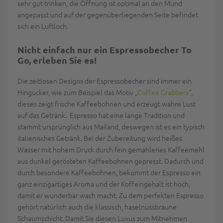
sehr gut trinken, die Öffnung ist optimal an den Mund
angepasst und auf der gegenüberliegenden Seite befindet
sich ein Luftloch.
Nicht einfach nur ein Espressobecher To
Go, erleben Sie es!
Die zeitlosen Designs der Espressobecher sind immer ein
Hingucker, wie zum Beispiel das Motiv „
Coffee Grabbers
“,
dieses zeigt frische Kaffeebohnen und erzeugt wahre Lust
auf das Getränk. Espresso hat eine lange Tradition und
stammt ursprünglich aus Mailand, deswegen ist es ein typisch
italienisches Getränk. Bei der Zubereitung wird heißes
Wasser mit hohem Druck durch fein gemahlenes Kaffeemehl
aus dunkel gerösteten Kaffeebohnen gepresst. Dadurch und
durch besondere Kaffeebohnen, bekommt der Espresso ein
ganz einzigartiges Aroma und der Koffeingehalt ist hoch,
damit er wunderbar wach macht. Zu dem perfekten Espresso
gehört natürlich auch die klassisch, haselnussbraune
Schaumschicht. Damit Sie diesen Luxus zum Mitnehmen