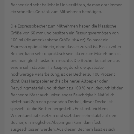
Becher sind sehr beliebt in Universitäten, da man dort immer
ein schnelles Getränk zum Mitnehmen benötigen.
Die Espressobecher zum Mitnehmen haben die klassische
Größe von 60 mm und besitzen ein Fassungsvermögen von
100 ml (die amerikanische Größe ist 4 oz). So passt ein
Espresso optimal hinein, ohne dass er zu voll ist. Ein zu voller
Becher, kann sehr unpraktisch sein, da er zum Mitnehmen ist
und man gleich loslaufen möchte. Die Becher bestehen aus
einem sehr stabilen Hartpapier, durch die qualitativ
hochwertige Verarbeitung, ist der Becher zu 100 Prozent
dicht. Das Hartpapier enthält keinerlei Altpapier oder
Recyclingmaterial und ist damit zu 100 % rein, dadurch ist der
Becher reißfest auch unter langer Feuchtigkeit. Natürlich
bietet pack2go den passenden Deckel, dieser Deckel ist
speziell für die Becher hergestellt. Er ist mit leichtem
Widerstand aufzusetzen und sitzt dann sehr stabil auf dem
Becher, ein mögliches Abspringen kann dann fast
ausgeschlossen werden. Aus diesen Bechern lässt es sich