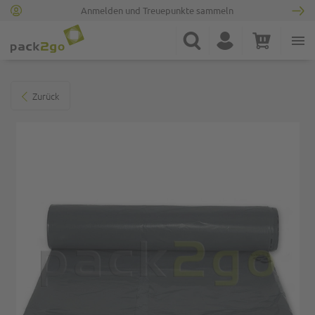
Anmelden und Treuepunkte sammeln
Zur Startseite
Suche
Konto
Warenkorb
Minicart
Zum Ende der Bildgalerie springen
Zurück