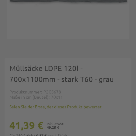
Zum Anfang der Bildgalerie springen
Müllsäcke LDPE 120l -
700x1100mm - stark T60 - grau
Produktnummer
P2G5678
Maße in cm (Beutel)
70x11
Seien Sie der Erste, der dieses Produkt bewertet
41,39 €
49,25 €
Für 250 Stück
/
pro 1 Stück
0,17 €