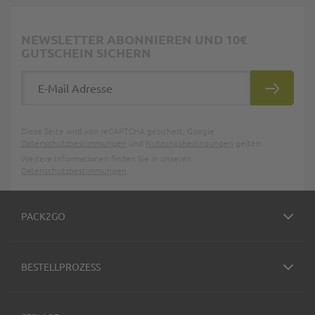
NEWSLETTER ABONNIEREN UND 10€
GUTSCHEIN SICHERN
E-Mail Adresse
ABONNIE
Diese Seite wird von reCAPTCHA gesichert, Google
Datenschutzbestimmungen
und
Nutzungsbedingungen
gelten.
Weitere Informationen finden Sie in unseren
Datenschutzbestimmungen
.
PACK2GO
BESTELLPROZESS