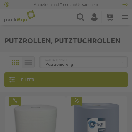
Anmelden und Treuepunkte sammeln
Zur Startseite
Suche
Konto
Warenkorb
Minicart
PUTZROLLEN, PUTZTUCHROLLEN
TOP
SORTIERT NACH:
KACHELN
LISTE
FILTER