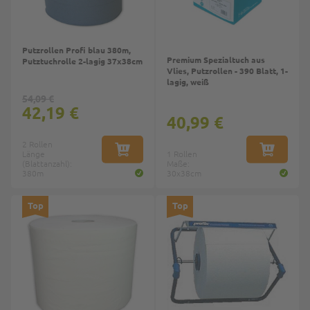
Putzrollen Profi blau 380m,
Premium Spezialtuch aus
Putztuchrolle 2-lagig 37x38cm
Vlies, Putzrollen - 390 Blatt, 1-
lagig, weiß
54,09 €
42,19 €
40,99 €
2 Rollen
Länge
IN DEN WARENKORB
1 Rollen
IN DEN W
(Blattanzahl):
Maße:
380m
30x38cm
Top
Top