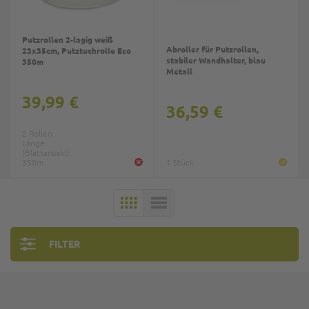
Putzrollen 2-lagig weiß
Abroller für Putzrollen,
23x35cm, Putztuchrolle Eco
stabiler Wandhalter, blau
350m
Metall
39,99 €
36,59 €
2 Rollen
Länge
(Blattanzahl):
350m
1 Stück
KACHELN
LISTE
FILTER