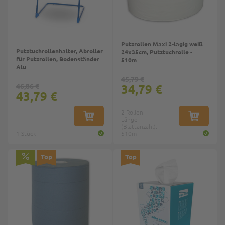
Putzrollen Maxi 2-lagig weiß
Putztuchrollenhalter, Abroller
24x35cm, Putztuchrolle -
für Putzrollen, Bodenständer
510m
Alu
45,79 €
46,86 €
34,79 €
43,79 €
2 Rollen
IN DEN WARENKORB
Länge
IN DEN W
(Blattanzahl):
1 Stück
510m
Top
Top