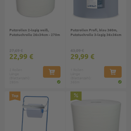
Putzrollen 2-lagig weiß,
Putzrollen Profi, blau 360m,
Putztuchrolle 26x34cm - 270m
Putztuchrolle 3-lagig 36x36cm
27,69 €
43,09 €
22,99 €
29,99 €
2 Rollen
1 Rollen
Länge
IN DEN WARENKORB
Länge
IN DEN W
(Blattanzahl):
(Blattanzahl):
280m
360m
Top