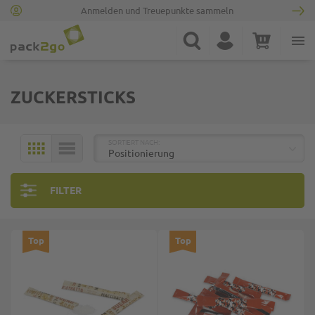
Anmelden und Treuepunkte sammeln
Zur Startseite
Suche
Konto
Warenkorb
Minicart
ZUCKERSTICKS
TOP
SORTIERT NACH:
KACHELN
LISTE
FILTER
Top
Top