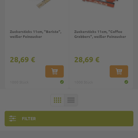
Zuckersticks 11cm, "Barista",
Zuckersticks 11cm, "Coffee
weißer Feinzucker
Grabbers", weißer Feinzucker
28,69 €
28,69 €
IN DEN WARENKORB
IN DEN W
1000 Stück
1000 Stück
KACHELN
LISTE
FILTER