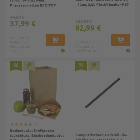
- 12oz, 0,3L Plastikbecher PET
Prägeservietten ECO TOP
44,89 €
37,99 €
106,99 €
92,99 €
5000 Stück
Maße in cm
IN DEN WARENKORB
1000 Stück
IN DEN W
(Servietten):
Volumen in ml
33x33
(Becher): 300
4
Bodenbeutel Kraftpapier
Kompostierbare Cocktail Bio-
(Lunchtüte, Blockbodenbeutel
Trinkhalme, Strohhalm aus