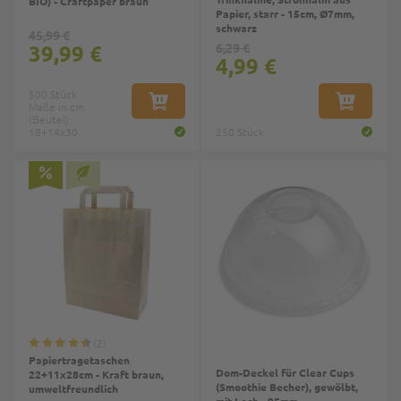
BIO) - Craftpaper braun
Papier, starr - 15cm, Ø7mm,
schwarz
45,99 €
39,99 €
6,29 €
4,99 €
500 Stück
Maße in cm
IN DEN WARENKORB
IN DEN W
(Beutel):
18+14x30
250 Stück
Top
2
Papiertragetaschen
Dom-Deckel für Clear Cups
22+11x28cm - Kraft braun,
(Smoothie Becher), gewölbt,
umweltfreundlich
mit Loch - 95mm