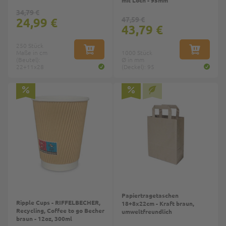
34,79 €
24,99 €
47,59 €
43,79 €
250 Stück
Maße in cm
IN DEN WARENKORB
1000 Stück
IN DEN W
(Beutel):
Ø in mm
22+11x28
(Deckel): 95
Top
Papiertragetaschen
Ripple Cups - RIFFELBECHER,
18+8x22cm - Kraft braun,
Recycling, Coffee to go Becher
umweltfreundlich
braun - 12oz, 300ml