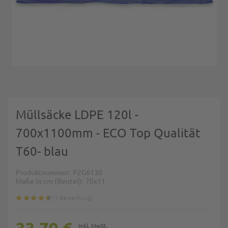
Zum Anfang der Bildgalerie springen
Müllsäcke LDPE 120l -
700x1100mm - ECO Top Qualität
T60- blau
Produktnummer
P2G6130
Maße in cm (Beutel)
70x11
1
Bewertung