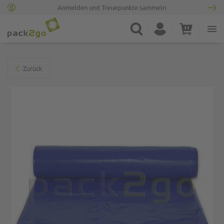
Anmelden und Treuepunkte sammeln
Zur Startseite
Suche
Konto
Warenkorb
Minicart
Zum Ende der Bildgalerie springen
Zurück