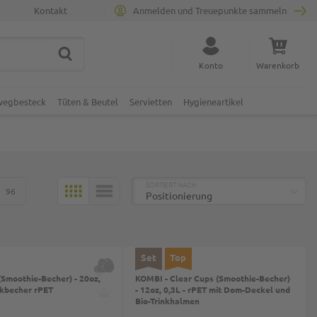
Kontakt
Anmelden und Treuepunkte sammeln
SUCHE
Suche schließen
Konto
Warenkorb
Minicart
nwegbesteck
Tüten & Beutel
Servietten
Hygieneartikel
TOP
SORTIERT NACH:
96
KACHELN
LISTE
Set
Top
(Smoothie-Becher) - 20oz,
KOMBI - Clear Cups (Smoothie-Becher)
tikbecher rPET
- 12oz, 0,3L - rPET mit Dom-Deckel und
Bio-Trinkhalmen