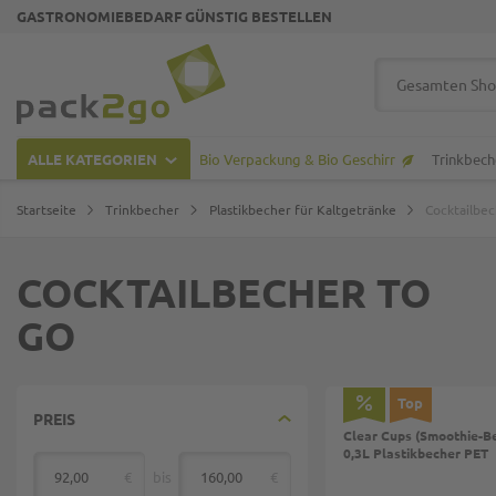
GASTRONOMIEBEDARF GÜNSTIG BESTELLEN
Zur Startseite
Suche
ALLE KATEGORIEN
Bio Verpackung & Bio Geschirr
Trinkbech
Startseite
Trinkbecher
Plastikbecher für Kaltgetränke
Cocktailbec
COCKTAILBECHER TO
GO
Top
PREIS
Clear Cups (Smoothie-Be
0,3L Plastikbecher PET
€
bis
€
von