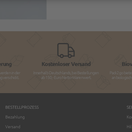
erung
Kostenloser Versand
Bio
werden in der
Innerhalb Deutschlands, bei Bestellungen
Pack2go biete
 verschickt.
ab 150,- Euro Netto-Warenwert.
an biologisc
BESTELLPROZESS
SE
Bezahlung
Ko
Versand
Hil