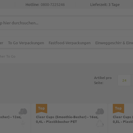
Hotline:
0800-7225246
Lieferzeit: 3 Tage
er
To Go Verpackungen
Fastfood-Verpackungen
Einweggeschirr & Ei
her To Go
Artikel pro
24
Seite:
Top
Top
cher) - 12oz,
Clear Cups (Smoothie-Becher) - 16oz,
Clear Cups 
0,4L - Plastikbecher PET
0,5L - Plas