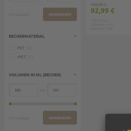
106,99 €
92,99 €
4 Produkte
ANWENDEN
1000 Stück
Volumen in ml
(Becher): 300
BECHERMATERIAL
PET
3
rPET
1
VOLUMEN IN ML (BECHER)
bis
von
4 Produkte
ANWENDEN