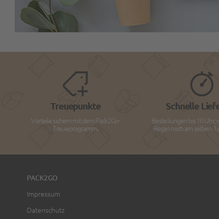
Treuepunkte
Schnelle Lief
Vorteile sichern mit dem Pack2Go-
Bestellungen bis 10 Uhr, 
Treueprogramm.
Regel noch am selben Tag
PACK2GO
Impressum
Datenschutz