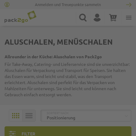
Anmelden und Treuepunkte sammeln
Zur Startseite
Suche
Konto
Warenkorb
Minicart
ALUSCHALEN, MENÜSCHALEN
Allrounder in der Küche:
Aluschalen
von Pack2go
Für Take-Away
, Catering-
und Lieferservice sind sie
unverzichtbar:
Aluschalen
für Verpackung und Transport für Speisen.
Sie halten
das Essen warm, sind leicht und stabil, was den Transport
erleichtert.
Aluschalen
sind perfekt für das Verpacken von
Mahlzeiten für unterwegs. Sie sind leicht und können nach
Gebrauch einfach entsorgt werden.
TOP
SORTIERT NACH:
KACHELN
LISTE
FILTER