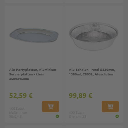
Alu-Partyplatten, Aluminium-
Alu-Schalen - rund Ø230mm,
Servierplatten - klein
1380ml, C803L, Aluschalen
350x245mm
52,59 €
99,89 €
100 Stück
IN DEN WARENKORB
IN DEN W
Maße in cm:
400 Stück
35x24,5
Ø in cm: 23