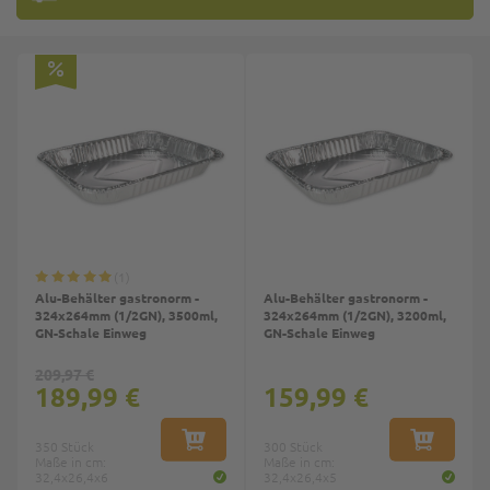
Top
1
Alu-Behälter gastronorm -
Alu-Behälter gastronorm -
324x264mm (1/2GN), 3500ml,
324x264mm (1/2GN), 3200ml,
GN-Schale Einweg
GN-Schale Einweg
209,97 €
189,99 €
159,99 €
350 Stück
IN DEN WARENKORB
300 Stück
IN DEN W
Maße in cm:
Maße in cm:
32,4x26,4x6
32,4x26,4x5