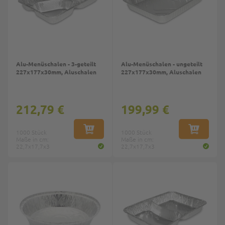
Alu-Menüschalen - 3-geteilt
Alu-Menüschalen - ungeteilt
227x177x30mm, Aluschalen
227x177x30mm, Aluschalen
212,79 €
199,99 €
1000 Stück
IN DEN WARENKORB
1000 Stück
IN DEN W
Maße in cm:
Maße in cm:
22,7x17,7x3
22,7x17,7x3
Top