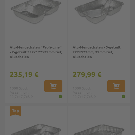
Alu-Menüschalen ''Profi-Line''
Alu-Menüschalen - 3-geteilt
- 2-geteilt 227x177x39mm tief,
227x177mm, 39mm tief,
Aluschalen
Aluschalen
235,19 €
279,99 €
1000 Stück
IN DEN WARENKORB
1000 Stück
IN DEN W
Maße in cm:
Maße in cm:
22,7x17,7x3,9
22,7x17,7x3,9
Top