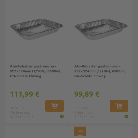
Alu-Behälter gastronorm -
Alu-Behälter gastronorm -
527x324mm (1/1GN), 8600ml,
527x324mm (1/1GN), 4300ml,
GN-Schale Einweg
GN-Schale Einweg
111,99 €
99,89 €
50 Stück
IN DEN WARENKORB
50 Stück
IN DEN W
Maße in cm:
Maße in cm:
52,7x32,4x8,1
52,7x32,4x4,1
Top