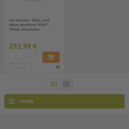
Alu-Schalen - klein, rund
Ø8cm, Backform "MINI",
106ml, Aluschalen
232,99 €
IN DEN WARENKORB
4800 Stück
Ø in cm: 8
KACHELN
LISTE
FILTER