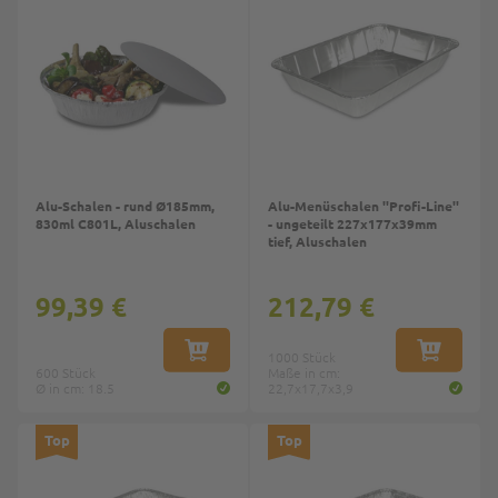
Alu-Schalen - rund Ø185mm,
Alu-Menüschalen ''Profi-Line''
830ml C801L, Aluschalen
- ungeteilt 227x177x39mm
tief, Aluschalen
99,39 €
212,79 €
IN DEN WARENKORB
1000 Stück
IN DEN W
600 Stück
Maße in cm:
Ø in cm: 18.5
22,7x17,7x3,9
Top
Top