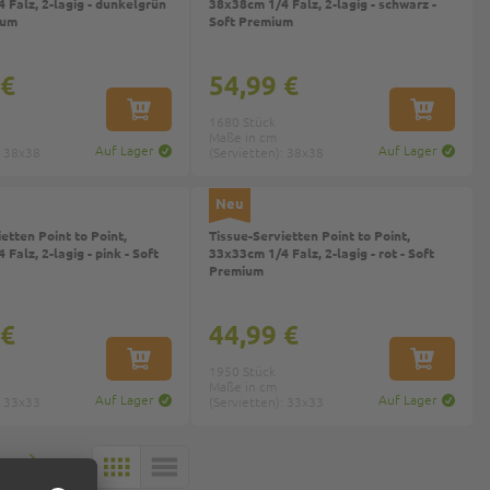
 Falz, 2-lagig - dunkelgrün
38x38cm 1/4 Falz, 2-lagig - schwarz -
ium
Soft Premium
 €
54,99 €
IN DEN WARENKORB
IN DEN W
1680 Stück
Maße in cm
Auf Lager
Auf Lager
: 38x38
(Servietten): 38x38
Neu
etten Point to Point,
Tissue-Servietten Point to Point,
Falz, 2-lagig - pink - Soft
33x33cm 1/4 Falz, 2-lagig - rot - Soft
Premium
 €
44,99 €
IN DEN WARENKORB
IN DEN W
1950 Stück
Maße in cm
Auf Lager
Auf Lager
: 33x33
(Servietten): 33x33
7
KACHELN
LISTE