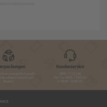
Datenschutzbestimmungen
.
verpackungen
Kundenservice
t Ihnen eine große Auswahl
0800 - 72 25 246
h abbaubarem Geschirr und
Mo - Do: 08:00 - 17:00 Uhr
Besteck.
Fr: 08:00 - 15:00 Uhr
RVICE