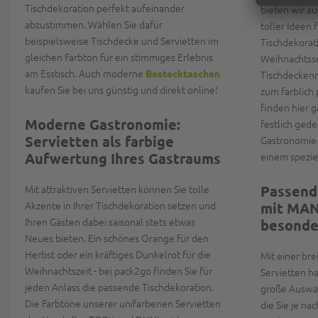
Tischdekoration perfekt aufeinander
bieten wir a
abzustimmen. Wählen Sie dafür
toller Ideen 
beispielsweise Tischdecke und Servietten im
Tischdekorat
gleichen Farbton für ein stimmiges Erlebnis
Weihnachtsse
am Esstisch. Auch moderne
Bestecktaschen
Tischdeckenr
kaufen Sie bei uns günstig und direkt online!
zum farblich
finden hier g
Moderne Gastronomie:
festlich gede
Servietten als farbige
Gastronomie.
Aufwertung Ihres Gastraums
einem speziel
Mit attraktiven Servietten können Sie tolle
Passend
Akzente in Ihrer Tischdekoration setzen und
mit MAN
Ihren Gästen dabei saisonal stets etwas
besonde
Neues bieten. Ein schönes Orange für den
Herbst oder ein kräftiges Dunkelrot für die
Mit einer br
Weihnachtszeit - bei pack2go finden Sie für
Servietten h
jeden Anlass die passende Tischdekoration.
große Auswah
Die Farbtöne unserer unifarbenen Servietten
die Sie je n