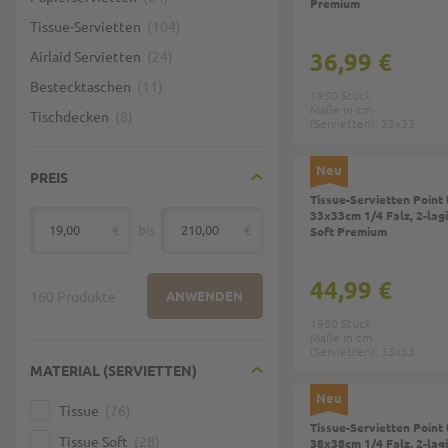
Premium
Tissue-Servietten
104
36,99 €
Airlaid Servietten
24
Bestecktaschen
11
1950 Stück
Maße in cm
Tischdecken
8
(Servietten): 33x33
Neu
PREIS
Tissue-Servietten Point 
33x33cm 1/4 Falz, 2-lagig
€
bis
€
Soft Premium
von
44,99 €
160 Produkte
ANWENDEN
1950 Stück
Maße in cm
(Servietten): 33x33
MATERIAL (SERVIETTEN)
Neu
Tissue
76
Tissue-Servietten Point 
Tissue Soft
28
38x38cm 1/4 Falz, 2-lagig