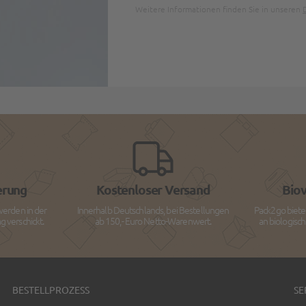
Weitere Informationen finden Sie in unseren
erung
Kostenloser Versand
Bio
werden in der
Innerhalb Deutschlands, bei Bestellungen
Pack2go biete
 verschickt.
ab 150,- Euro Netto-Warenwert.
an biologisc
BESTELLPROZESS
SE