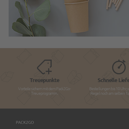
Treuepunkte
Schnelle Lief
Vorteile sichern mit dem Pack2Go-
Bestellungen bis 10 Uhr, 
Treueprogramm.
Regel noch am selben Tag
PACK2GO