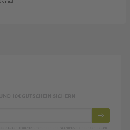
t darauf
ND 10€ GUTSCHEIN SICHERN
ABONNIEREN
oogle
Datenschutzbestimmungen
und
Nutzungsbedingungen
gelten.