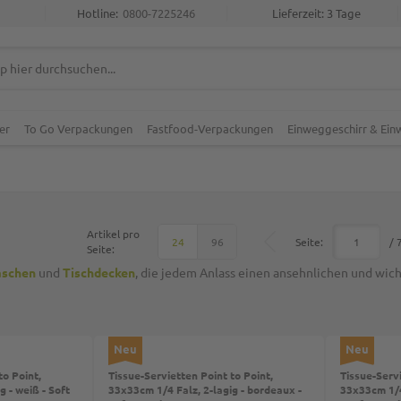
Hotline:
0800-7225246
Lieferzeit: 3 Tage
er
To Go Verpackungen
Fastfood-Verpackungen
Einweggeschirr & Ei
Artikel pro
Top
Seite:
/ 
24
96
Seite:
aschen
und
Tischdecken
, die jedem Anlass einen ansehnlichen und wic
Neu
Neu
to Point,
Tissue-Servietten Point to Point,
Tissue-Servi
g - weiß - Soft
33x33cm 1/4 Falz, 2-lagig - bordeaux -
33x33cm 1/4