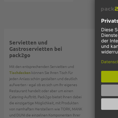
Servietten und
Bordeauxrot 
Gastroservietten bei
Hellgrün.
pack2go
Feine T
Mit den entsprechenden Servietten und
dem Spez
können Sie Ihren Tisch für
Tischdecken
Tischkul
jeden Anlass schön gestalten und deutlich
aufwerten - egal ob es sich um Ihr eigenes
Pack2go ist s
Restaurant handelt oder aber um einen
Lieferprogra
Catering-Auftritt. Pack2go bietet Ihnen dabei
uns günstige
die einzigartige Möglichkeit, mit Produkten
Mitteldecken 
von namhaften Herstellern wie TORK, MANK
Tischdeko ga
und DUNI die einzelnen Komponenten Ihrer
abstimmen w