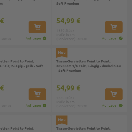
um
Soft Premium
 €
54,99 €
IN DEN WARENKORB
IN DEN W
1680 Stück
Maße in cm
Auf Lager
Auf Lager
: 38x38
(Servietten): 38x38
Neu
etten Point to Point,
Tissue-Servietten Point to Point,
Falz, 2-lagig - gelb - Soft
38x38cm 1/4 Falz, 2-lagig - dunkelblau
- Soft Premium
 €
54,99 €
IN DEN WARENKORB
IN DEN W
1680 Stück
Maße in cm
Auf Lager
Auf Lager
: 38x38
(Servietten): 38x38
Neu
etten Point to Point,
Tissue-Servietten Point to Point,