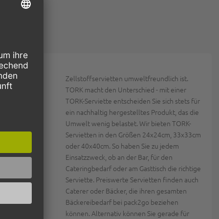
ben
Zellstoffservietten umweltfreundlich ist.
wir von
TORK macht den Unterschied - mit einer
rvietten des
TORK-Serviette entscheiden Sie sich stets für
e Qualität
ein nachhaltig hergestelltes Produkt, das die
Umwelt wenig belastet. Wir bieten TORK-
eindruckend
Servietten in den Größen 24x24cm, 33x33cm
etten. Dabei
oder 40x40cm. So haben Sie zu jedem
n Trendfarben
Einsatzzweck, ob an der Bar, für den
ta bis hin zu
Cateringbedarf oder am Gasttisch die richtige
nden Sie
Serviette. Preiswerte Servietten finden auch
Caterer oder Bäcker, die ihren gesamten
Bäckereibedarf bei pack2go beziehen
Jahr
können. Alternativ können Sie gerade für