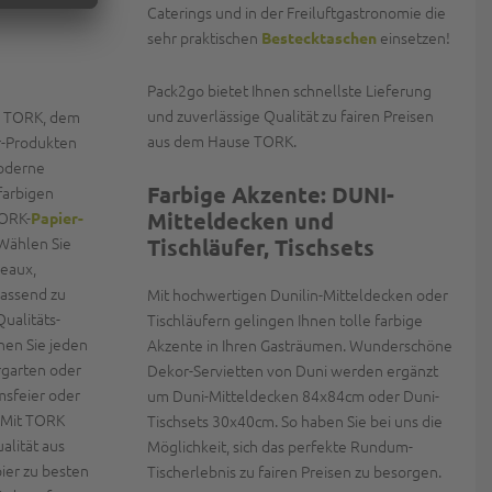
Caterings und in der Freiluftgastronomie die
sehr praktischen
einsetzen!
Bestecktaschen
Pack2go bietet Ihnen schnellste Lieferung
und zuverlässige Qualität zu fairen Preisen
e TORK, dem
aus dem Hause TORK.
r-Produkten
moderne
Farbige Akzente: DUNI-
farbigen
ORK-
Mitteldecken und
Papier-
Wählen Sie
Tischläufer, Tischsets
deaux,
assend zu
Mit hochwertigen Dunilin-Mitteldecken oder
ualitäts-
Tischläufern gelingen Ihnen tolle farbige
nen Sie jeden
Akzente in Ihren Gasträumen. Wunderschöne
rgarten oder
Dekor-Servietten von Duni werden ergänzt
msfeier oder
um Duni-Mitteldecken 84x84cm oder Duni-
- Mit TORK
Tischsets 30x40cm. So haben Sie bei uns die
alität aus
Möglichkeit, sich das perfekte Rundum-
ier zu besten
Tischerlebnis zu fairen Preisen zu besorgen.