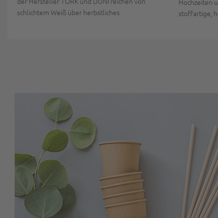
der Hersteller TORK und DUNI reichen von
Hochzeiten u
schlichtem Weiß über herbstliches
stoffartige,