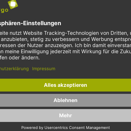
bis hin zu frühlingshaftem
die Sie in unterschiedlichen Far
auswählen können. Hier führen 
MANK ganz besonders schöne Se
ischwäsche von DUNI,
Spezialisten aus Deutschland. Di
der vergleichsweise günstigen
ialisten für
Vliessservietten ist äußerst be
tur
und erinnert an feine Stoffservi
können Sie aus vielen aktuelle
pezialisiert auf das große
wählen: von Creme über Terrakot
mm von DUNI. Kaufen Sie bei
knalligen Farbtönen – bei uns fi
 DUNI-Servietten und DUNI-
garantiert das Richtige.
oder Tischläufer, wenn Sie Ihre
nz besonders schön aufeinander
TORK bietet dieses 
ollen. Gerade zu Weihnachten