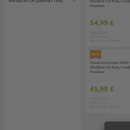
MASSE IN CM (SERVIETTEN)
38x38cm 1/4 Falz, 2-lagig
Premium
54,99 €
1680 Stück
Maße in cm
(Servietten): 38x38
Neu
Tissue-Servietten Point 
38x38cm 1/4 Falz, 2-lagi
Premium
45,99 €
1680 Stück
Maße in cm
(Servietten): 38x38