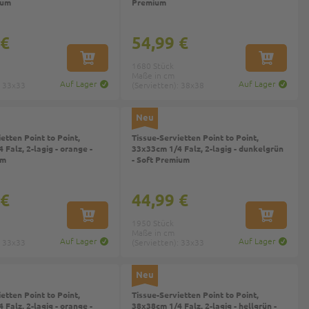
ium
Premium
 €
54,99 €
IN DEN WARENKORB
IN DEN W
1680 Stück
Maße in cm
Auf Lager
Auf Lager
: 33x33
(Servietten): 38x38
Neu
etten Point to Point,
Tissue-Servietten Point to Point,
Falz, 2-lagig - orange -
33x33cm 1/4 Falz, 2-lagig - dunkelgrün
um
- Soft Premium
 €
44,99 €
IN DEN WARENKORB
IN DEN W
1950 Stück
Maße in cm
Auf Lager
Auf Lager
: 33x33
(Servietten): 33x33
Neu
etten Point to Point,
Tissue-Servietten Point to Point,
Falz, 2-lagig - orange -
38x38cm 1/4 Falz, 2-lagig - hellgrün -