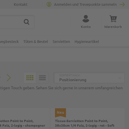
Kontakt
Anmelden und Treuepunkte sammeln
SUCHE
Suche schließen
Konto
Warenkorb
Minicart
nwegbesteck
Tüten & Beutel
Servietten
Hygieneartikel
TOP
SORTIERT NACH:
7
KACHELN
LISTE
htigen Touch geben. Sehen Sie sich gerne in unserem umfangreichen
Neu
etten Point to Point,
Tissue-Servietten Point to Point,
 Falz, 2-lagig - champagner
38x38cm 1/4 Falz, 2-lagig - rot - Soft