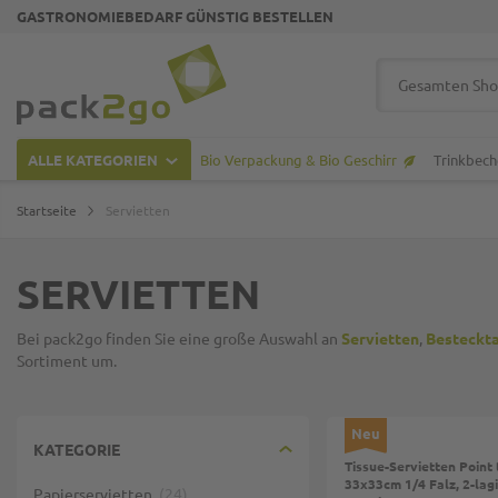
GASTRONOMIEBEDARF GÜNSTIG BESTELLEN
Zur Startseite
Suche
ALLE KATEGORIEN
Bio Verpackung & Bio Geschirr
Trinkbech
Startseite
Servietten
SERVIETTEN
Bei pack2go finden Sie eine große Auswahl an
Servietten
,
Besteckt
Sortiment um.
Neu
KATEGORIE
Tissue-Servietten Point 
33x33cm 1/4 Falz, 2-lagi
Papierservietten
24