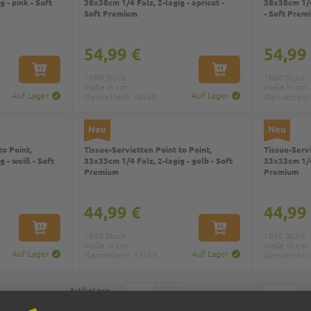
 - pink - Soft
38x38cm 1/4 Falz, 2-lagig - apricot -
38x38cm 1/4
Soft Premium
- Soft Prem
54,99 €
54,99
IN DEN WARENKORB
IN DEN WARENKORB
1680 Stück
1680 Stück
Maße in cm
Maße in cm
Auf Lager
Auf Lager
(Servietten): 38x38
(Servietten)
Neu
Neu
to Point,
Tissue-Servietten Point to Point,
Tissue-Servi
g - weiß - Soft
33x33cm 1/4 Falz, 2-lagig - gelb - Soft
33x33cm 1/4 
Premium
Premium
44,99 €
44,99
IN DEN WARENKORB
IN DEN WARENKORB
1950 Stück
1950 Stück
Maße in cm
Maße in cm
Auf Lager
Auf Lager
(Servietten): 33x33
(Servietten)
Artikel pro
Unten
Seite:
/ 
24
96
Seite: