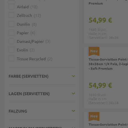
Premium
Airlaid
18
Zelltuch
12
54,99 €
Dunilin
8
1680 Stück
Papier
6
Maße in cm
(Servietten): 38x38
Damast/Papier
3
Evolin
2
Neu
Tissue Recycled
2
Tissue-Servietten Point 
38x38cm 1/4 Falz, 2-lag
- Soft Premium
FARBE (SERVIETTEN)
54,99 €
LAGEN (SERVIETTEN)
1680 Stück
Maße in cm
(Servietten): 38x38
FALZUNG
Neu
Tissue-Servietten Point 