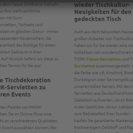
wieder Tischkultur-
us dem Hause DUNI eine Vielzahl
für Ihre weihnachtliche
Neuigkeiten für den
ion mit Duni-
gedeckten Tisch
rvietten, Tischsets und
ollen im gleichen Dekor - immer
Auch aus dem bekannten Haus
 passenden Kerzenschein. Sie
großen Anbieter von Tischkultu
arantiert das Richtige für einen
haben wir für Sie wieder eine 
ckten Gastraum in Ihrer
Kollektion von wunderschönen 
 Auf Wunsch liefern wir diese zu
TORK-
und T
Tissue-Servietten
len Termin für Sie aus!
zusammengestellt. 
Servietten
die Farbe wie z.B. Kirschrot, Bor
e Tischdekoration
Dunkelgrün oder Sonnengelb, p
K-Servietten zu
unseren tollen Kerzen. Mit den Q
Servietten aus Deutschland kön
ren Events
Gästetisch aufwerten, ob im Bie
in der Gaststube, ob zur Jubiläu
eiten Palette von MANK-
zum Betriebsfest Ihrer Kunden 
aben Sie im Online-Shop eine
kaufen Sie garantierte Markenqu
l an verschiedenen Qualitäten,
hochwertigem Zellstoff und Pap
ach Event auswählen können. Bei