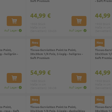
Soft Premium
- Soft Prem
44,99 €
44,99
IN DEN WARENKORB
IN DEN WARENKORB
1950 Stück
1950 Stück
Maße in cm
Maße in cm
Auf Lager
Auf Lager
(Servietten): 33x33
(Servietten)
Neu
Neu
to Point,
Tissue-Servietten Point to Point,
Tissue-Servi
 - hellgrün -
38x38cm 1/4 Falz, 2-lagig - hellgrau -
33x33cm 1/4 
Soft Premium
Soft Premi
54,99 €
44,99
IN DEN WARENKORB
IN DEN WARENKORB
1680 Stück
1950 Stück
Maße in cm
Maße in cm
Auf Lager
Auf Lager
(Servietten): 38x38
(Servietten)
Neu
Neu
to Point,
Tissue-Servietten Point to Point,
Tissue-Servi
 - rosa - Soft
33x33cm 1/4 Falz, 2-lagig - dunkelblau
38x38cm 1/4 