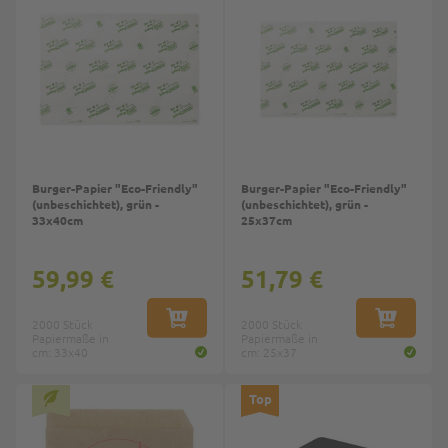
Burger-Papier "Eco-Friendly"
Burger-Papier "Eco-Friendly"
(unbeschichtet), grün -
(unbeschichtet), grün -
33x40cm
25x37cm
59,99 €
51,79 €
2000 Stück
IN DEN WARENKORB
2000 Stück
IN DEN W
Papiermaße in
Papiermaße in
cm: 33x40
cm: 25x37
Top
Top