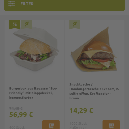
FILTER
Snacktasche /
Burgerbox aus Bagasse "Eco-
Hamburgertasche 15x16cm, 2-
Friendly" mit Klappdeckel,
seitig offen, Kraftpapier -
kompostierbar
braun
74,49 €
14,29 €
56,99 €
1000 Stück
400 Stück
IN DEN WARENKORB
Maße in cm
IN DEN W