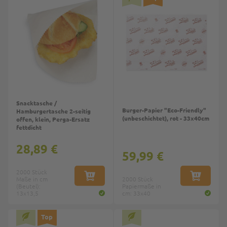
Snacktasche /
Burger-Papier "Eco-Friendly"
Hamburgertasche 2-seitig
(unbeschichtet), rot - 33x40cm
offen, klein, Perga-Ersatz
fettdicht
28,89 €
59,99 €
2000 Stück
Maße in cm
IN DEN WARENKORB
2000 Stück
IN DEN W
(Beutel):
Papiermaße in
13x13,5
cm: 33x40
Top
Top