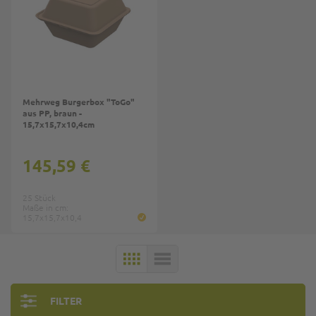
Mehrweg Burgerbox "ToGo"
aus PP, braun -
15,7x15,7x10,4cm
145,59 €
25 Stück
Maße in cm:
15,7x15,7x10,4
KACHELN
LISTE
FILTER