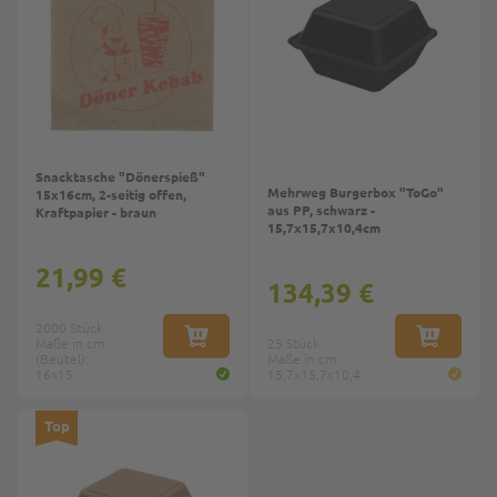
Snacktasche "Dönerspieß"
Mehrweg Burgerbox "ToGo"
15x16cm, 2-seitig offen,
aus PP, schwarz -
Kraftpapier - braun
15,7x15,7x10,4cm
21,99 €
134,39 €
2000 Stück
Maße in cm
IN DEN WARENKORB
25 Stück
IN DEN W
(Beutel):
Maße in cm:
16x15
15,7x15,7x10,4
Top