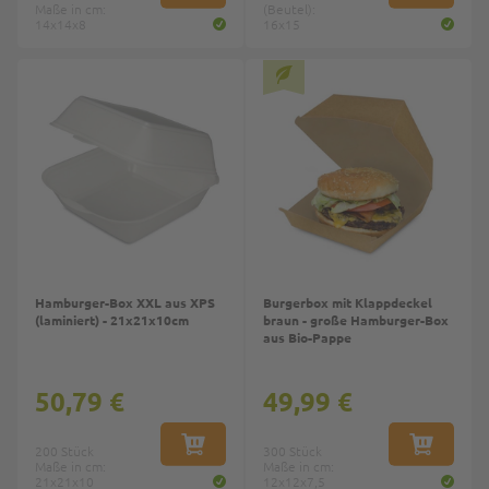
Maße in cm:
(Beutel):
14x14x8
16x15
Top
Top
Hamburger-Box XXL aus XPS
Burgerbox mit Klappdeckel
(laminiert) - 21x21x10cm
braun - große Hamburger-Box
aus Bio-Pappe
50,79 €
49,99 €
200 Stück
IN DEN WARENKORB
300 Stück
IN DEN W
Maße in cm:
Maße in cm:
21x21x10
12x12x7,5