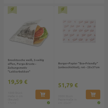
Top
Top
Snacktasche weiß, 2-seitig
Burger-Papier "Eco-Friendly"
offen, Perga-Ersatz -
(unbeschichtet), rot - 25x37cm
Zeitungsmotiv
"Lekkerbekken"
19,59 €
51,79 €
1000 Stück
Maße in cm
IN DEN WARENKORB
2000 Stück
IN DEN W
(Beutel):
Papiermaße in
17x15
cm: 25x37