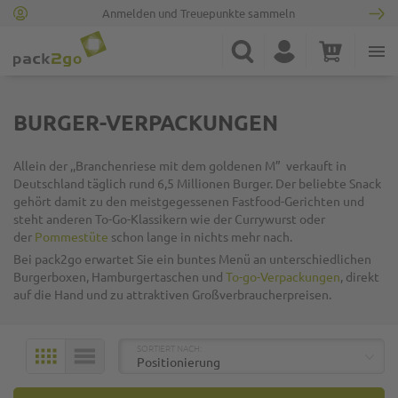
Anmelden und Treuepunkte sammeln
Zur Startseite
Suche
Konto
Warenkorb
Minicart
BURGER-VERPACKUNGEN
Allein d
er
,,
Branchenriese mit dem goldenen M
”
ve
rkauft
in
Deutschland täglich rund 6,5 Millionen Burger. Der beliebte Snack
gehört damit zu den meistgegessenen Fastfood-Gerichten und
steht anderen
To
-Go-Klassikern wie der Currywurst oder
der
Pommestüte
schon lange in nichts mehr nach.
Bei pack2go erwartet Sie ein buntes Menü an unterschiedlichen
Burgerboxen, Hamburgertaschen und
To-go-Verpackungen
, direkt
auf die Hand und zu attraktiven Großverbraucherpreisen.
TOP
SORTIERT NACH:
KACHELN
LISTE