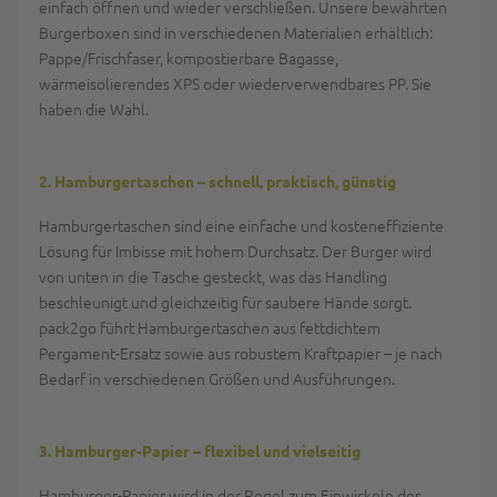
einfach öffnen und wieder verschließen. Unsere bewährten
Burgerboxen sind in verschiedenen Materialien erhältlich:
Pappe/Frischfaser, kompostierbare Bagasse,
wärmeisolierendes XPS oder wiederverwendbares PP. Sie
haben die Wahl.
2. Hamburgertaschen – schnell, praktisch, günstig
Hamburgertaschen sind eine einfache und kosteneffiziente
Lösung für Imbisse mit hohem Durchsatz. Der Burger wird
von unten in die Tasche gesteckt, was das Handling
beschleunigt und gleichzeitig für saubere Hände sorgt.
pack2go führt Hamburgertaschen aus fettdichtem
Pergament-Ersatz sowie aus robustem Kraftpapier – je nach
Bedarf in verschiedenen Größen und Ausführungen.
3. Hamburger-Papier – flexibel und vielseitig
Hamburger-Papier wird in der Regel zum Einwickeln des