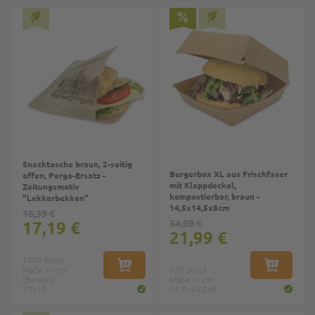
Top
Snacktasche braun, 2-seitig
Burgerbox XL aus Frischfaser
offen, Perga-Ersatz -
mit Klappdeckel,
Zeitungsmotiv
kompostierbar, braun -
"Lekkerbekken"
14,5x14,5x8cm
18,39 €
17,19 €
34,89 €
21,99 €
1000 Stück
Maße in cm
IN DEN WARENKORB
150 Stück
IN DEN W
(Beutel):
Maße in cm:
17x15
14,5x14,5x8