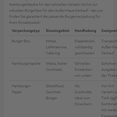
Hamburgertasche für den schnellen Verzehr bis hin zur
robusten Burgerbox für den Außer-Haus-Verkauf – bei uns
finden Sie garantiert die passende Burgerverpackung für
Ihren Einsatzzweck:
Verpackungstyp
Einsatzgebiet
Handhabung
Geeignet
Burger-Box
Imbiss,
Klappdeckel,
Transport
Lieferservice,
vollständig
Außer-Ha
Catering
geschlossen
Verkauf
Hamburgertasche
Imbiss, hoher
Schnelles
Sofortver
Durchsatz
Einstecken
Ausgabe 
von unten
der Thek
Hamburger-
Streetfood,
Als
Vor-Ort-
Papier
Gourmet-
Zuschnitte,
Verzehr 
Burger
ideal zum
Tisch (ggf.
Einwickeln
Kombinat
mit weit
Einwegge