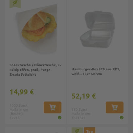
Top
Top
Snacktasche / Dönertasche, 2-
Hamburger-Box IP6 aus XPS,
seitig offen, groß, Perga-
weiß - 15x15x7cm
Ersatz fettdicht
14,99 €
52,19 €
1000 Stück
Maße in cm
IN DEN WARENKORB
680 Stück
IN DEN W
(Beutel):
Maße in cm:
17x15
15x15x7
Top
Top