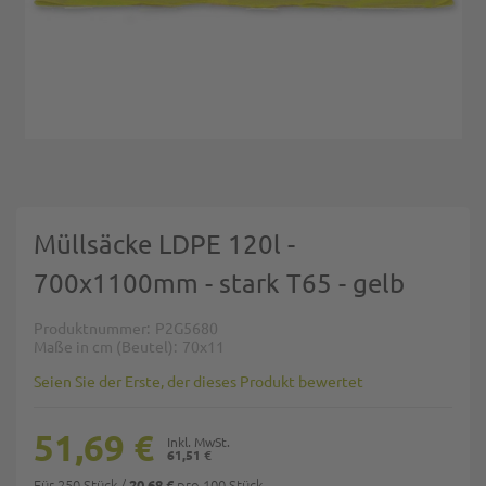
Zum Anfang der Bildgalerie springen
Müllsäcke LDPE 120l -
700x1100mm - stark T65 - gelb
Produktnummer
P2G5680
Maße in cm (Beutel)
70x11
Seien Sie der Erste, der dieses Produkt bewertet
51,69 €
61,51 €
Für 250 Stück
/
pro 100 Stück
20,68 €