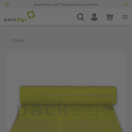
Anmelden und Treuepunkte sammeln
Zur Startseite
Suche
Konto
Warenkorb
Minicart
Zum Ende der Bildgalerie springen
Zurück