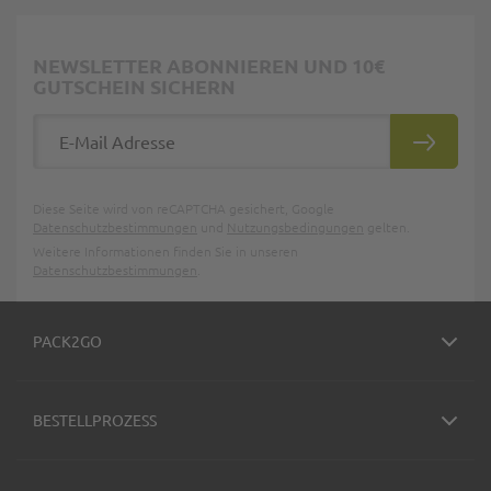
NEWSLETTER ABONNIEREN UND 10€
GUTSCHEIN SICHERN
E-Mail Adresse
ABONNIE
Diese Seite wird von reCAPTCHA gesichert, Google
Datenschutzbestimmungen
und
Nutzungsbedingungen
gelten.
Weitere Informationen finden Sie in unseren
Datenschutzbestimmungen
.
PACK2GO
BESTELLPROZESS