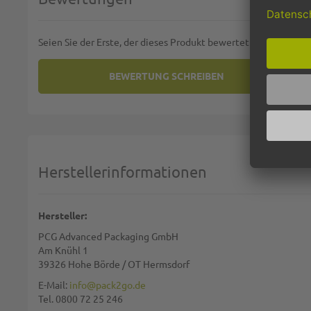
Seien Sie der Erste, der dieses Produkt bewertet
BEWERTUNG SCHREIBEN
SIE BEWERTEN:
MÜLLSÄCKE LDPE 120L - 700X1
Deine Bewertung:
1 star
2 stars
3 stars
4 stars
5 stars
Machen Sie Ihre Bewertung
Herstellerinformationen
Name:
Hersteller:
PCG Advanced Packaging GmbH
Zusammenfassung:
Am Knühl 1
39326 Hohe Börde / OT Hermsdorf
E-Mail:
info@pack2go.de
Tel. 0800 72 25 246
Bewertung: