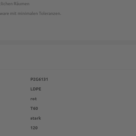
ntlichen Räumen
sware mit minimalen Toleranzen.
P2G6131
LDPE
rot
T60
stark
120