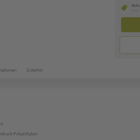
Bek
Ihre
rmationen
Zubehör
mm
erdruck-Polyethylen