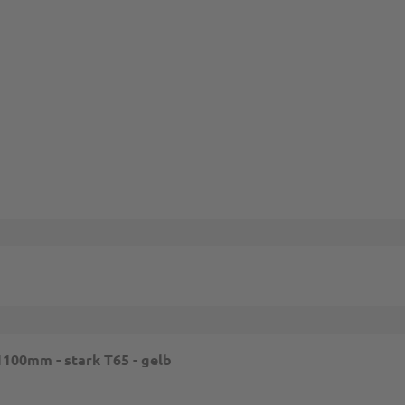
mungen
und
Nutzungsbedingungen
gelten.
1100mm - stark T65 - gelb