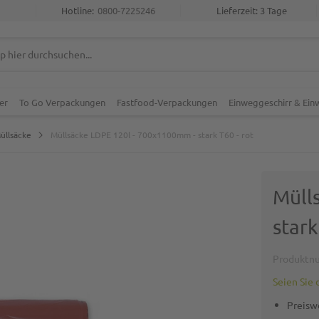
Hotline:
0800-7225246
Lieferzeit: 3 Tage
er
To Go Verpackungen
Fastfood-Verpackungen
Einweggeschirr & Ei
üllsäcke
Müllsäcke LDPE 120l - 700x1100mm - stark T60 - rot
Müll
stark
Produktn
Seien Sie 
Preisw