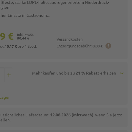
eißfeste, starke LDPE-Folie, aus regeneriertem Niederdruck-
hylen
cher Einsatz in Gastronom...
9 €
50,44 €
Versandkosten
ück
/
pro 1 Stück
Entsorgungsgebühr:
0,00 €
0,17 €
Mehr kaufen und bis zu
21 % Rabatt
erhalten
 Lager
ussichtliches Lieferdatum:
12.08.2026 (Mittwoch)
, wenn Sie jetzt
ellen.