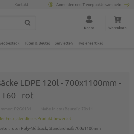
Kontakt
Anmelden und Treuepunkte sammeln
SUCHE
Suche schließen
Konto
Warenkorb
Minicart
nwegbesteck
Tüten & Beutel
Servietten
Hygieneartikel
säcke LDPE 120l - 700x1100mm -
 T60 - rot
ummer
P2G6131
Maße in cm (Beutel)
70x11
der Erste, der dieses Produkt bewertet
erter, roter Poly-Müllsack, Standardmaß 700x1100mm