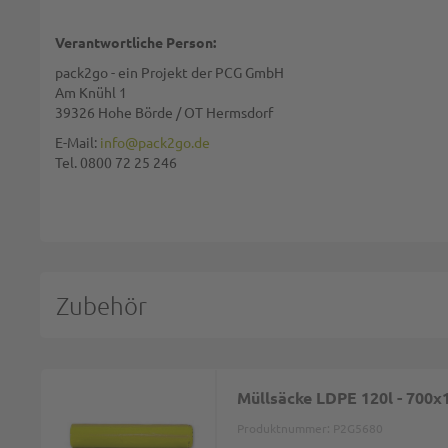
Verantwortliche Person:
pack2go - ein Projekt der PCG GmbH
Am Knühl 1
39326 Hohe Börde / OT Hermsdorf
Diese Seite wird von reCAPTCHA gesichert, Google
Datenschutzbestim
E-Mail:
info@pack2go.de
Tel. 0800 72 25 246
BEWERTUNG ABSCHICKEN
Zubehör
Müllsäcke LDPE 120l - 700x
Produktnummer:
P2G5680