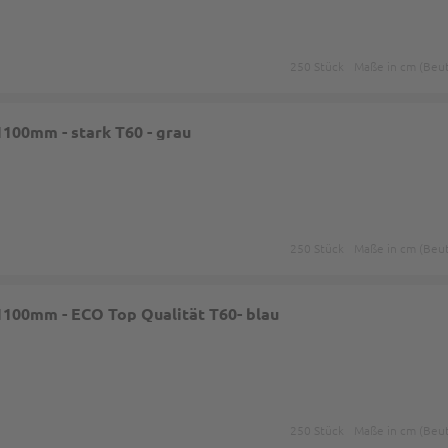
250 Stück
Maße in cm (Beut
1100mm - stark T60 - grau
250 Stück
Maße in cm (Beut
1100mm - ECO Top Qualität T60- blau
250 Stück
Maße in cm (Beut