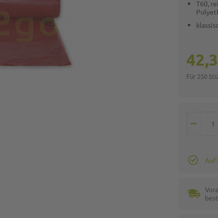
T60, r
Polyet
klassis
42,3
Für 250 St
Auf
Vora
best