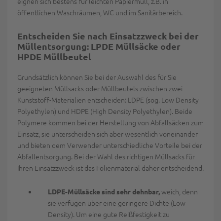
eignen sich bestens für leichten Papiermüll, z.B. in
öffentlichen Waschräumen, WC und im Sanitärbereich.
Entscheiden Sie nach Einsatzzweck bei der
Müllentsorgung: LPDE
Müllsäcke
oder
HPDE Müllbeutel
Grundsätzlich können Sie bei der Auswahl des für Sie
geeigneten Müllsacks oder Müllbeutels zwischen zwei
Kunststoff-Materialien entscheiden: LDPE (sog. Low Density
Polyethylen) und HDPE (High Density Polyethylen). Beide
Polymere kommen bei der Herstellung von Abfallsäcken zum
Einsatz, sie unterscheiden sich aber wesentlich voneinander
und bieten dem Verwender unterschiedliche Vorteile bei der
Abfallentsorgung. Bei der Wahl des richtigen Müllsacks für
Ihren Einsatzzweck ist das Folienmaterial daher entscheidend.
weich, denn
LDPE-Müllsäcke sind sehr dehnbar,
sie verfügen über eine geringere Dichte (Low
Density). Um eine gute Reißfestigkeit zu