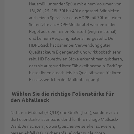
Hausmüll unter der Spüle mit einem Volumen von
18l, 20l, 25l 28l, 30l bis 40l eingesetzt. Wir bieten
auch einen Spezialsack aus HDPE mit 70L mit einer
Seitenfalte an. HDPE-Müllbeutel werden in der
Regel aus dem reinen Rohstoff (virgin material)
und keinem Recyclingmaterial hergestellt. Der
HDPE-Sack hat daher bei Verwendung guter
Qualität kaum Eigengeruch und wirkt optisch sehr
rein. HD Polyethylen-Säcke erkennt man gut daran,
dass sie aufgrund ihrer Zähigkeit rascheln. Pack2go
bietet Ihnen ausschließlich Qualitätsware für Ihren
Einsatzzweck bei der Müllentsorgung!
Wählen Sie die richtige Folienstärke für
den Abfallsack
Nicht nur Material (HD/LD) und Größe (Liter), sondern auch
die Folienstärke ist entscheidend für Ihre richtige Müllsack-
Wahl. Je nachdem, ob Sie typischerweise eher schweren,
nassen Abfall (z.B. Küchenabfälle) oder nur leichten