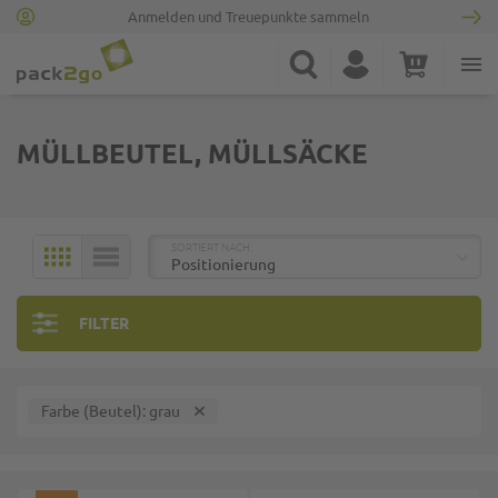
Anmelden und Treuepunkte sammeln
Zur Startseite
Suche
Konto
Warenkorb
Minicart
MÜLLBEUTEL, MÜLLSÄCKE
TOP
SORTIERT NACH:
KACHELN
LISTE
FILTER
Farbe (Beutel)
grau