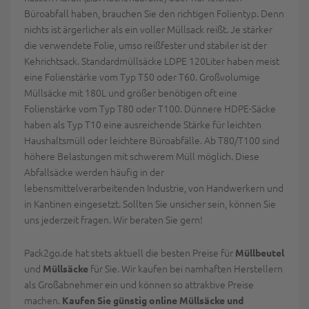
Büroabfall haben, brauchen Sie den richtigen Folientyp. Denn
nichts ist ärgerlicher als ein voller Müllsack reißt. Je stärker
die verwendete Folie, umso reißfester und stabiler ist der
Kehrichtsack. Standardmüllsäcke LDPE 120Liter haben meist
eine Folienstärke vom Typ T50 oder T60. Großvolumige
Müllsäcke mit 180L und größer benötigen oft eine
Folienstärke vom Typ T80 oder T100. Dünnere HDPE-Säcke
haben als Typ T10 eine ausreichende Stärke für leichten
Haushaltsmüll oder leichtere Büroabfälle. Ab T80/T100 sind
höhere Belastungen mit schwerem Müll möglich. Diese
Abfallsäcke werden häufig in der
lebensmittelverarbeitenden Industrie, von Handwerkern und
in Kantinen eingesetzt. Sollten Sie unsicher sein, können Sie
uns jederzeit fragen. Wir beraten Sie gern!
Pack2go.de hat stets aktuell die besten Preise für
Müllbeutel
und
für Sie. Wir kaufen bei namhaften Herstellern
Müllsäcke
als Großabnehmer ein und können so attraktive Preise
machen.
Kaufen Sie günstig online Müllsäcke und