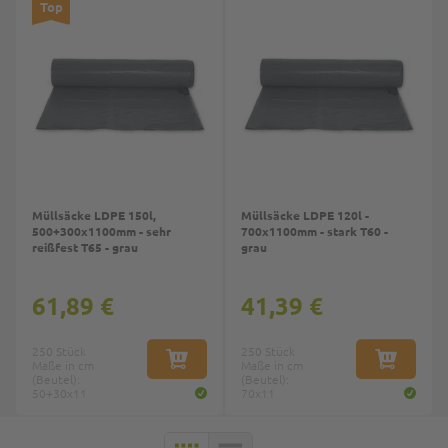
Top
Müllsäcke LDPE 150l,
Müllsäcke LDPE 120l -
500+300x1100mm - sehr
700x1100mm - stark T60 -
reißfest T65 - grau
grau
61,89 €
41,39 €
250 Stück
250 Stück
Maße in cm
IN DEN WARENKORB
Maße in cm
IN DEN W
(Beutel):
(Beutel):
50+30x11
70x11