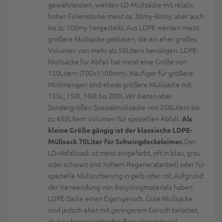
gewährleisten, werden LD-Müllsäcke mit relativ
hoher Folienstärke meist ca. 30my-60my, aber auch
bis zu 100my hergestellt. Aus LDPE werden meist
größere Müllsäcke geblasen, die ein eher großes
Volumen von mehr als 50Litern benötigen. LDPE-
Müllsäcke für Abfall hat meist eine Größe von
120Litern (700x1100mm). Häufiger für größere
Müllmengen sind etwas größere Müllsäcke mit
135L, 150l, 160l bis 200l. Wir bieten aber
Sondergrößen Spezialmüllsäcke von 250Litern bis
zu 450Litern Volumen für speziellen Abfall.
Als
kleine Größe gängig ist der klassische LDPE-
Der
Müllsack 70Liter für Schwingdeckeleimer.
LD-Abfallsack ist meist eingefärbt, oft in blau, grau
oder schwarz (mit hohem Regeneratanteil) oder für
spezielle Müllsortierung in gelb oder rot. Aufgrund
der Verwendung von Recyclingmaterials haben
LDPE-Säcke einen Eigengeruch. Gute Müllsäcke
sind jedoch eher mit geringerem Geruch belastet,
da hier besser sortiertes Recyclingmaterial