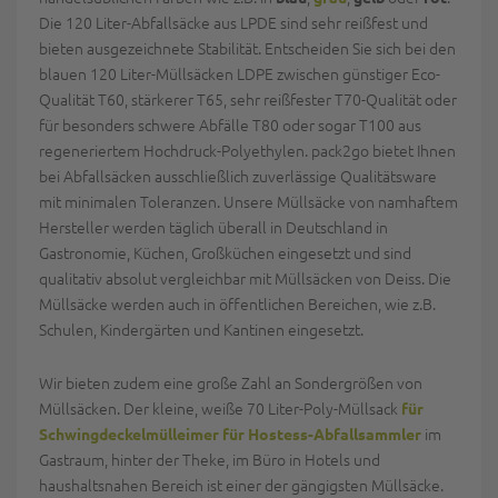
Die 120 Liter-Abfallsäcke aus LPDE sind sehr reißfest und
bieten ausgezeichnete Stabilität. Entscheiden Sie sich bei den
blauen 120 Liter-Müllsäcken LDPE zwischen günstiger Eco-
Qualität T60, stärkerer T65, sehr reißfester T70-Qualität oder
für besonders schwere Abfälle T80 oder sogar T100 aus
regeneriertem Hochdruck-Polyethylen. pack2go bietet Ihnen
bei Abfallsäcken ausschließlich zuverlässige Qualitätsware
mit minimalen Toleranzen. Unsere Müllsäcke von namhaftem
Hersteller werden täglich überall in Deutschland in
Gastronomie, Küchen, Großküchen eingesetzt und sind
qualitativ absolut vergleichbar mit Müllsäcken von Deiss. Die
Müllsäcke werden auch in öffentlichen Bereichen, wie z.B.
Schulen, Kindergärten und Kantinen eingesetzt.
Wir bieten zudem eine große Zahl an Sondergrößen von
Müllsäcken. Der kleine, weiße 70 Liter-Poly-Müllsack
für
im
Schwingdeckelmülleimer für Hostess-Abfallsammler
Gastraum, hinter der Theke, im Büro in Hotels und
haushaltsnahen Bereich ist einer der gängigsten Müllsäcke.