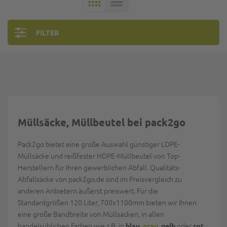
KACHELN
LISTE
FILTER
Müllsäcke, Müllbeutel bei pack2go
Pack2go bietet eine große Auswahl günstiger LDPE-
Müllsäcke und reißfester HDPE-Müllbeutel von Top-
Herstellern für Ihren gewerblichen Abfall. Qualitäts-
Abfallsäcke von pack2go.de sind im Preisvergleich zu
anderen Anbietern äußerst preiswert. Für die
Standardgrößen 120 Liter, 700x1100mm bieten wir Ihnen
eine große Bandbreite von Müllsäcken, in allen
handelsüblichen Farben wie z.B. in
,
,
oder
.
blau
grau
gelb
rot