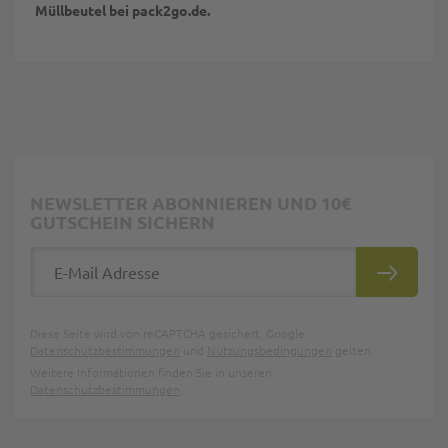
Müllbeutel bei pack2go.de.
NEWSLETTER ABONNIEREN UND 10€
GUTSCHEIN SICHERN
E-Mail Adresse
ABONNIE
Diese Seite wird von reCAPTCHA gesichert, Google
Datenschutzbestimmungen
und
Nutzungsbedingungen
gelten.
Weitere Informationen finden Sie in unseren
Datenschutzbestimmungen
.