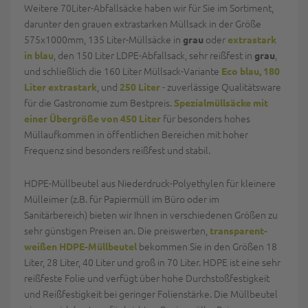
Weitere 70Liter-Abfallsäcke haben wir für Sie im Sortiment,
darunter den grauen extrastarken Müllsack in der Größe
575x1000mm, 135 Liter-Müllsäcke in
oder
grau
extrastark
, den 150 Liter LDPE-Abfallsack, sehr reißfest in
,
in blau
grau
und schließlich die 160 Liter Müllsack-Variante
Eco blau, 180
, und
- zuverlässige Qualitätsware
Liter extrastark
250 Liter
für die Gastronomie zum Bestpreis.
Spezialmüllsäcke mit
für besonders hohes
einer Übergröße von 450 Liter
Müllaufkommen in öffentlichen Bereichen mit hoher
Frequenz sind besonders reißfest und stabil.
HDPE-Müllbeutel aus Niederdruck-Polyethylen für kleinere
Mülleimer (z.B. für Papiermüll im Büro oder im
Sanitärbereich) bieten wir Ihnen in verschiedenen Größen zu
sehr günstigen Preisen an. Die preiswerten,
transparent-
bekommen Sie in den Größen 18
weißen HDPE-Müllbeutel
Liter, 28 Liter, 40 Liter und groß in 70 Liter. HDPE ist eine sehr
reißfeste Folie und verfügt über hohe Durchstoßfestigkeit
und Reißfestigkeit bei geringer Folienstärke. Die Müllbeutel