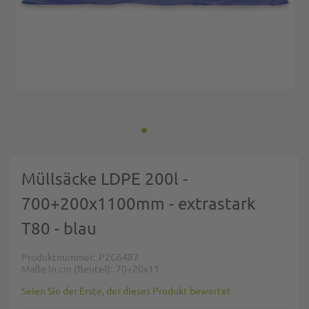
Zum Anfang der Bildgalerie springen
Müllsäcke LDPE 200l -
700+200x1100mm - extrastark
T80 - blau
Produktnummer
P2G6487
Maße in cm (Beutel)
70+20x11
Seien Sie der Erste, der dieses Produkt bewertet