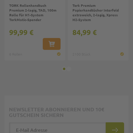
TORK Rollenhandtuch
Tork Premium
Premium 2-lagig, TAD, 100m
Papierhandtücher Interfold
Rolle für H1-System
extraweich, 2-lagig, Xpress
TorkMatic-Spender
H2-System
99,99 €
84,99 €
IN DEN WARENKORB
6 Rollen
2100 Stück
NEWSLETTER ABONNIEREN UND 10€
GUTSCHEIN SICHERN
E-Mail Adresse