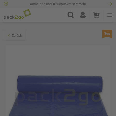
Anmelden und Treuepunkte sammeln
Zur Startseite
Suche
Konto
Warenkorb
Minicart
Zum Ende der Bildgalerie springen
Top
Zurück