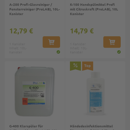
A-200 Profi-Glasreiniger /
K-100 Handspülmittel Profi
Fensterreiniger (ProLAB), 10L-
mit Citruskraft (ProLAB), 10L
Kanister
Kanister
12,79 €
14,79 €
1 Kanister
IN DEN WARENKORB
1 Kanister
IN DEN W
Inhalt: 10L-
Inhalt: 10L-
Kanister
Kanister
Top
Top
G-400 Klarspüler für
Händedesinfektionsmittel