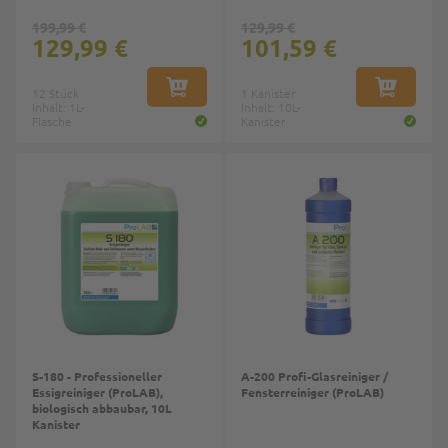
199,99 €
129,99 €
129,99 €
101,59 €
12 Stück
IN DEN WARENKORB
1 Kanister
IN DEN W
Inhalt: 1L-
Inhalt: 10L-
Flasche
Kanister
Top
Top
S-180 - Professioneller
A-200 Profi-Glasreiniger /
Essigreiniger (ProLAB),
Fensterreiniger (ProLAB)
biologisch abbaubar, 10L
Kanister