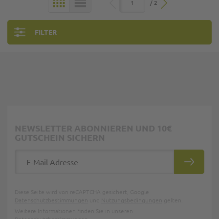
/ 2
KACHELN
LISTE
FILTER
NEWSLETTER ABONNIEREN UND 10€
GUTSCHEIN SICHERN
E-Mail Adresse
ABONNIE
Diese Seite wird von reCAPTCHA gesichert, Google
Datenschutzbestimmungen
und
Nutzungsbedingungen
gelten.
Weitere Informationen finden Sie in unseren
Datenschutzbestimmungen
.