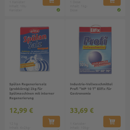
1 Kanister
IN DEN WARENKORB
1 Dose
IN DEN W
Inhalt: 10L-
Inhalt: 1kg-
Kanister
Dose
Top
Spülan Regeneriersalz
Industrie-Vollwaschmittel
(grobkörnig) 2kg für
Profi ''WP 10 T'' Eilfix für
Spülmaschinen mit interner
Gastronomie
Regenerierung
12,99 €
33,69 €
12 kg
IN DEN WARENKORB
1 Kanister
IN DEN W
Inhalt: 6x2kg-
Inhalt: 10kg-