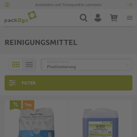
Anmelden und Treuepunkte sammeln
Zur Startseite
Suche
Konto
Warenkorb
Minicart
REINIGUNGSMITTEL
TOP
SORTIERT NACH:
KACHELN
LISTE
FILTER
Top
Top