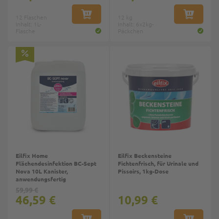
12 Flaschen
IN DEN WARENKORB
12 kg
IN DEN W
Inhalt: 1L-
Inhalt: 6x2kg-
Flasche
Päckchen
Top
Eilfix Home
Eilfix Beckensteine
Flächendesinfektion BC-Sept
Fichtenfrisch, für Urinale und
Nova 10L Kanister,
Pissoirs, 1kg-Dose
anwendungsfertig
59,99 €
46,59 €
10,99 €