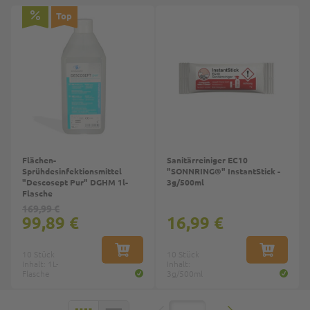
Top
Top
Flächen-
Sanitärreiniger EC10
Sprühdesinfektionsmittel
"SONNRING®" InstantStick -
"Descosept Pur" DGHM 1l-
3g/500ml
Flasche
169,99 €
99,89 €
16,99 €
10 Stück
IN DEN WARENKORB
10 Stück
IN DEN W
Inhalt: 1L-
Inhalt:
Flasche
3g/500ml