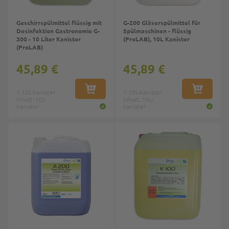
Geschirrspülmittel flüssig mit
G-200 Gläserspülmittel für
Desinfektion Gastronomie G-
Spülmaschinen - flüssig
300 - 10 Liter Kanister
(ProLAB), 10L Kanister
(ProLAB)
45,89 €
45,89 €
1 10L-Kanister
IN DEN WARENKORB
1 10L-Kanister
IN DEN W
Inhalt: 10L-
Inhalt: 10L-
Kanister
Kanister
Top
Top