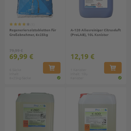
1
Regeneriersalztabletten für
A-120 Allesreiniger Citrusduft
Großabnehmer, 6x25kg
(ProLAB), 10L Kanister
79,99 €
69,99 €
12,19 €
6 Säcke
IN DEN WARENKORB
1 Kanister
IN DEN W
Inhalt:
Inhalt: 10L-
6x25kg-Säcke
Kanister
Top
Top