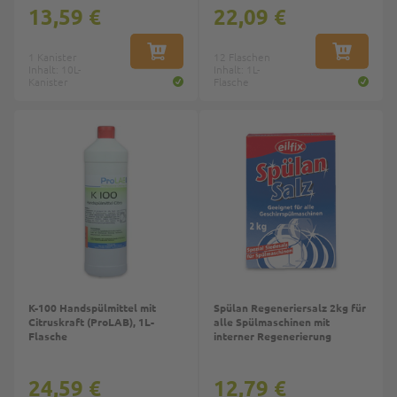
13,59 €
22,09 €
1 Kanister
IN DEN WARENKORB
12 Flaschen
IN DEN W
Inhalt: 10L-
Inhalt: 1L-
Kanister
Flasche
Top
K-100 Handspülmittel mit
Spülan Regeneriersalz 2kg für
Citruskraft (ProLAB), 1L-
alle Spülmaschinen mit
Flasche
interner Regenerierung
24,59 €
12,79 €