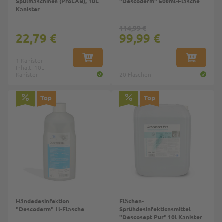
Spülmaschinen (ProLAB), 10L
"Descoderm" 500ml-Flasche
Kanister
114,99 €
22,79 €
99,99 €
1 Kanister
IN DEN WARENKORB
IN DEN W
Inhalt: 10L-
Kanister
20 Flaschen
Top
Top
Händedesinfektion
Flächen-
"Descoderm" 1l-Flasche
Sprühdesinfektionsmittel
"Descosept Pur" 10l Kanister