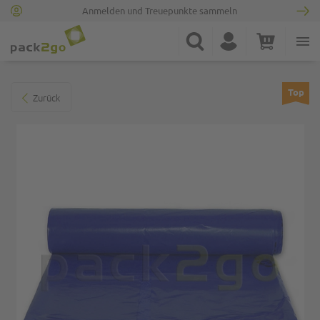
Anmelden und Treuepunkte sammeln
Zur Startseite
Suche
Konto
Warenkorb
Minicart
Zum Ende der Bildgalerie springen
Top
Zurück