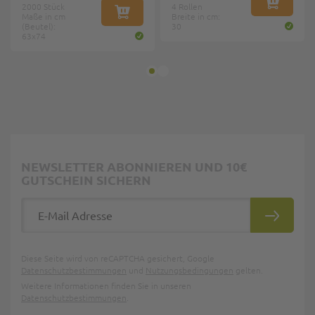
2000 Stück
4 Rollen
IN DEN W
Maße in cm
IN DEN WARENKORB
Breite in cm:
(Beutel):
30
63x74
NEWSLETTER ABONNIEREN UND 10€
GUTSCHEIN SICHERN
E-Mail Adresse
ABONNIE
Diese Seite wird von reCAPTCHA gesichert, Google
Datenschutzbestimmungen
und
Nutzungsbedingungen
gelten.
Weitere Informationen finden Sie in unseren
Datenschutzbestimmungen
.