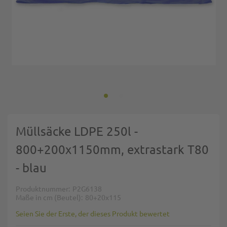
Zum Anfang der Bildgalerie springen
Müllsäcke LDPE 250l -
800+200x1150mm, extrastark T80
- blau
Produktnummer
P2G6138
Maße in cm (Beutel)
80+20x115
Seien Sie der Erste, der dieses Produkt bewertet