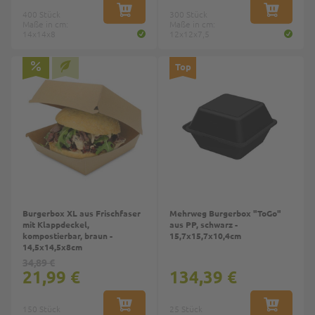
400 Stück
IN DEN WARENKORB
300 Stück
IN DEN W
Maße in cm:
Maße in cm:
14x14x8
12x12x7,5
Top
Burgerbox XL aus Frischfaser
Mehrweg Burgerbox "ToGo"
mit Klappdeckel,
aus PP, schwarz -
kompostierbar, braun -
15,7x15,7x10,4cm
14,5x14,5x8cm
34,89 €
21,99 €
134,39 €
150 Stück
IN DEN WARENKORB
25 Stück
IN DEN W