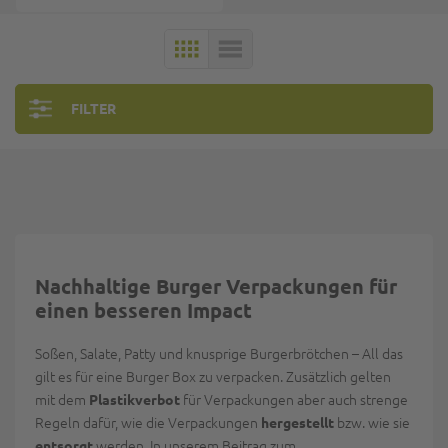
KACHELN
LISTE
FILTER
Nachhaltige Burger Verpackungen für
einen besseren Impact
Soßen, Salate, Patty und knusprige Burgerbrötchen – All das
gilt es für eine Burger Box zu verpacken. Zusätzlich gelten
mit dem
für Verpackungen aber auch strenge
Plastikverbot
Regeln dafür, wie die Verpackungen
bzw. wie sie
hergestellt
werden. In unserem Beitrag zum
entsorgt