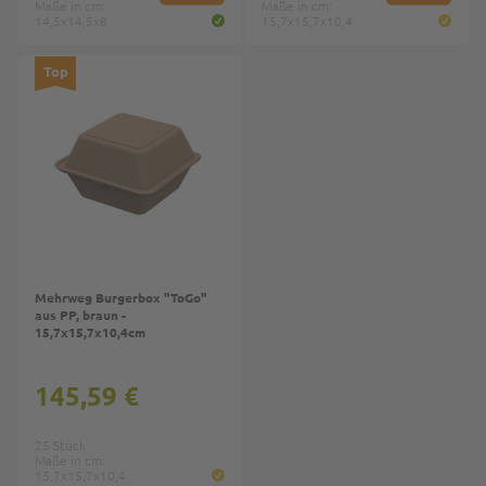
Maße in cm:
Maße in cm:
14,5x14,5x8
15,7x15,7x10,4
Top
Mehrweg Burgerbox "ToGo"
aus PP, braun -
15,7x15,7x10,4cm
145,59 €
25 Stück
Maße in cm:
15,7x15,7x10,4