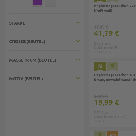
Papiertragetaschen 22
Kraft weiß
STÄRKE
47,49 €
41,79 €
GRÖSSE (BEUTEL)
250 Stück
Maße in cm (Beutel):
22+11x36
MASSE IN CM (BEUTEL)
Papiertragetaschen 18+
MOTIV (BEUTEL)
braun, umweltfreundlic
29,99 €
19,99 €
250 Stück
Maße in cm (Beutel):
18+8x22
Top