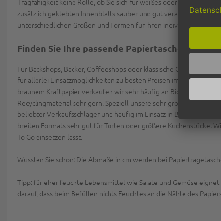
Tragfähigkeit keine Rolle, ob Sie sich für weißes oder braunes Top
zusätzlich geklebten Innenblatts sauber und gut verarbeitet sind, u
unterschiedlichen Größen und Formen für Ihren individuellen Einsa
Finden Sie Ihre passende Papiertasche
Für Backshops, Bäcker, Coffeeshops oder klassische Cafés bieten wi
für allerlei Einsatzmöglichkeiten zu besten Preisen im Angebot. Ei
braunem Kraftpapier verkaufen wir sehr häufig an Biomärkte und 
Recyclingmaterial sehr gern. Speziell unsere sehr großen, umwelt
beliebter Verkaufsschlager und häufig im Einsatz in Bio-Läden, Fe
breiten Formats sehr gut für Torten oder größere Kuchenstücke. Wi
To Go einsetzen lässt.
Wussten Sie schon: Die Abmaße in cm werden bei Papiertragetasc
Tipp: für eher feuchte Lebensmittel wie Salate und Gemüse eignet s
darauf, dass beim Befüllen nichts Feuchtes an die Nähte des Papier