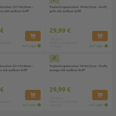
etaschen 22+10x28cm -
Papiertragetaschen 18+8x22cm - Kraft,
arz mit weißem Griff
gelb mit weißem Griff
 €
29,99 €
IN DEN WARENKORB
IN DEN W
250 Stück
Beutel):
Maße in cm (Beutel):
Auf Lager
Auf Lager
18+8x22
etaschen 32+12x40cm -
Papiertragetaschen 18+8x22cm - Kraft,
ge mit weißem Griff
orange mit weißem Griff
 €
29,99 €
IN DEN WARENKORB
IN DEN W
250 Stück
Beutel):
Maße in cm (Beutel):
Auf Lager
Auf Lager
18+8x22