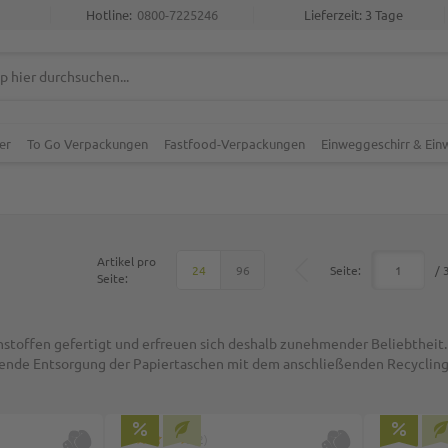
Hotline:
0800-7225246
Lieferzeit: 3 Tage
er
To Go Verpackungen
Fastfood-Verpackungen
Einweggeschirr & Ei
Artikel pro
Top
Seite:
/ 
24
96
Seite:
fen gefertigt und erfreuen sich deshalb zunehmender Beliebtheit. Es 
nde Entsorgung der Papiertaschen mit dem anschließenden Recycling k
2