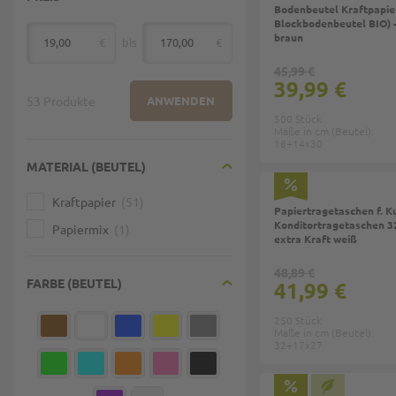
Bodenbeutel Kraftpapier
Blockbodenbeutel BIO) 
braun
€
bis
€
von
45,99 €
39,99 €
53 Produkte
ANWENDEN
500 Stück
Maße in cm (Beutel):
18+14x30
MATERIAL (BEUTEL)
Kraftpapier
51
Papiertragetaschen f. K
Konditortragetaschen 3
Papiermix
1
extra Kraft weiß
48,89 €
FARBE (BEUTEL)
41,99 €
250 Stück
Maße in cm (Beutel):
32+17x27