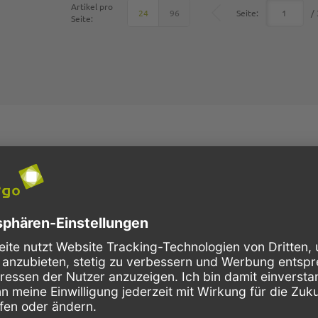
Artikel pro
Unten
Seite:
/ 
24
96
Seite:
dazu, dass Papier durch seine günstigen Umwelteigenschaften gegenüber
gar ein ganzer Wirtschaftszweig herausgebildet, der sich der Nachhaltigke
n achten im Zuge dieses Nachhaltigkeitstrends zunehmend auf die ökolo
 liegt darin, dass sie für den Kunden direkt beobachtbar sind und er mit
ung unmissverständlich nach außen zu kommunizieren.
tarken 70-110 gr Kraftlinerpapieren. Jeder Einkauf wird zum Vergnügen, 
ender Beliebtheit. Pack2go.de bietet eine große Auswahl an Papiertrag
rammatur können Tragetaschen aus Papier eine gute Stabilität und Tragkra