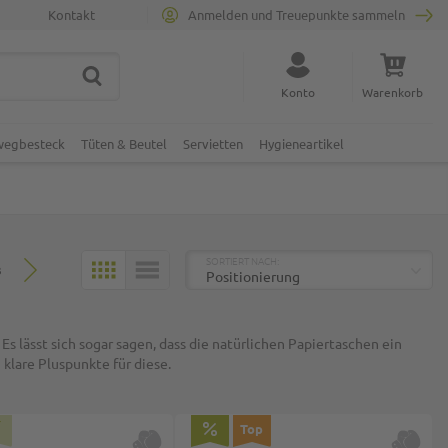
Kontakt
Anmelden und Treuepunkte sammeln
SUCHE
Suche schließen
Konto
Warenkorb
Minicart
nwegbesteck
Tüten & Beutel
Servietten
Hygieneartikel
TOP
SORTIERT NACH:
3
KACHELN
LISTE
lässt sich sogar sagen, dass die natürlichen Papiertaschen ein
lare Pluspunkte für diese.
Top