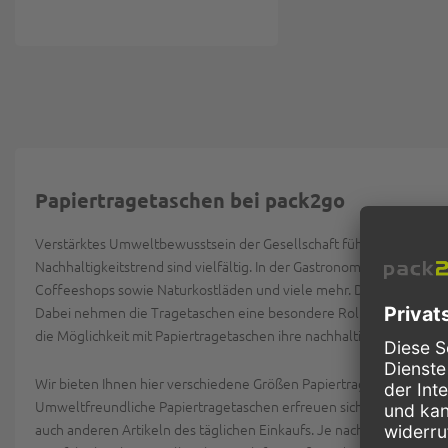
Papiertragetaschen bei pack2go
Verstärktes Umweltbewusstsein der Gesellschaft führt zunehmend 
Nachhaltigkeitstrend sind vielfältig. In der Gastronomie hat sich so
Coffeeshops sowie Naturkostläden und viele mehr. Die Konsumente
Dabei nehmen die Tragetaschen eine besondere Rolle ein. Der Grund
die Möglichkeit mit Papiertragetaschen ihre nachhaltige Ausricht
Wir bieten Ihnen hier verschiedene Größen Papiertragetaschen in s
Umweltfreundliche Papiertragetaschen erfreuen sich dabei zunehm
auch anderen Artikeln des täglichen Einkaufs. Je nach Größe und G