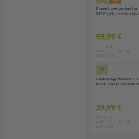
Papiertragetaschen für 
36+31x36cm - extra star
99,99 €
125 Stück
Maße in cm (Beutel):
36+31x36
Papiertragetaschen 22
Kraft, orange mit weiße
39,99 €
250 Stück
Maße in cm (Beutel):
22+10x28