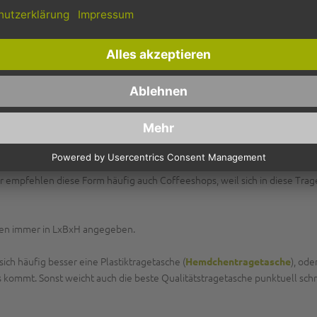
-Kraftpapier entscheiden. Unsere
Papiertragetaschen weiß Kraft mit Pap
m nicht auszureißen. Natürlich reißt jede Tragetasche, wenn man sie zu sta
tzzweck.
r einerseits flachere Papiertüten, die sich geräumig bestücken lassen. A
n zusätzlich eingebettetes Bodenblatt kann den Halt einer Tragetasche n
Naturkostläden. Aber auch Coffeeshops, Zeitungsläden, Kioske und Schre
freundlichen
aus stabilem Craftpaper mit dem ökologi
Bio-Tragetaschen
inkostgeschäften und auf Wochenmärkten. Speziell breite
Konditortrage
r empfehlen diese Form häufig auch Coffeeshops, weil sich in diese Trag
hen immer in LxBxH angegeben.
ich häufig besser eine Plastiktragetasche (
), od
Hemdchentragetasche
s kommt. Sonst weicht auch die beste Qualitätstragetasche punktuell schn