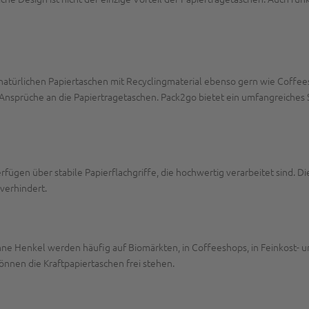
atürlichen Papiertaschen mit Recyclingmaterial ebenso gern wie Coffee
Ansprüche an die Papiertragetaschen. Pack2go bietet ein umfangreiches S
gen über stabile Papierflachgriffe, die hochwertig verarbeitet sind. Di
 verhindert.
e Henkel werden häufig auf Biomärkten, in Coffeeshops, in Feinkost- u
nnen die Kraftpapiertaschen frei stehen.