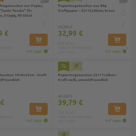
Tragetaschen aus Papier,
Papiertragetaschen aus 80g
 "Coole Tasche" für
Kraftpapier - 32+12x40cm, braun
, 3-lagig, 80 Stück
52,99 €
9 €
32,99 €
IN DEN WARENKORB
IN DEN W
250 Stück
Beutel):
Maße in cm (Beutel):
Auf Lager
Auf Lager
32+12x40
taschen 18+8x22cm - Kraft
Papiertragetaschen 22+11x28cm -
tfreundlich
Kraft weiß, umweltfreundlich
47,39 €
 €
39,79 €
IN DEN WARENKORB
IN DEN W
250 Stück
Beutel):
Maße in cm (Beutel):
Auf Lager
Auf Lager
22+11x28