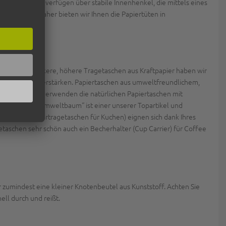
verfügen über stabile Innenhenkel, die mittels eines
ierflachgriff
rk belastet. Daher bieten wir Ihnen die Papiertüten in
ber auch schlankere, höhere Tragetaschen aus Kraftpapier haben wir
och zusätzlich verstärken. Papiertaschen aus umweltfreundlichem,
ibwarenläden verwenden die natürlichen Papiertaschen mit
schen Druck „Umweltbaum“ ist einer unserer Topartikel und
, (Papiertragetaschen für Kuchen) eignen sich dank Ihres
taschen
etaschen sehr schön auch ein Becherhalter (Cup Carrier) für Coffee
er zumindest eine kleiner Knotenbeutel aus Kunststoff. Achten Sie
ell durch und reißt.