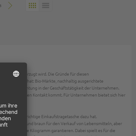
3
KACHELN
LISTE
 Plastik bevorzugt wird. Die Gründe für diesen
it verschrieben hat: Bio-Märkte, nachhaltig ausgerichtete
gische Ausrichtung in der Geschäftstätigkeit der Unternehmen.
 ihnen in direkten Kontakt kommt. Für Unternehmen bietet sich hier
wenn man die richtige Einkaufstragetasche dazu hat.
etaschen weiß und braun für den Verkauf von Lebensmitteln, aber
ft für mehrere Kilogramm garantieren. Dabei spielt es für die