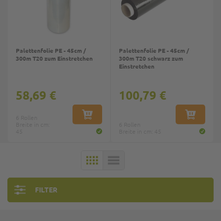
Palettenfolie PE - 45cm /
Palettenfolie PE - 45cm /
300m T20 zum Einstretchen
300m T20 schwarz zum
Einstretchen
58,69 €
100,79 €
6 Rollen
IN DEN WARENKORB
IN DEN W
Breite in cm:
6 Rollen
45
Breite in cm: 45
KACHELN
LISTE
FILTER