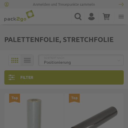
Anmelden und Treuepunkte sammeln
Zur Startseite
Suche
Konto
Warenkorb
Minicart
PALETTENFOLIE, STRETCHFOLIE
TOP
SORTIERT NACH:
KACHELN
LISTE
FILTER
Top
Top