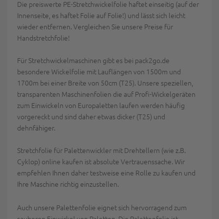
Die preiswerte PE-Stretchwickelfolie haftet einseitig (auf der
Innenseite, es haftet Folie auf Folie!) und lässt sich leicht
wieder entfernen. Vergleichen Sie unsere Preise für
Handstretchfolie!
Für Stretchwickelmaschinen gibt es bei pack2go.de
besondere Wickelfolie mit Lauflängen von 1500m und
1700m bei einer Breite von 50cm (T25). Unsere speziellen,
transparenten Maschinenfolien die auf Profi-Wickelgeräten
zum Einwickeln von Europaletten laufen werden häufig
vorgereckt und sind daher etwas dicker (T25) und
dehnfähiger.
Stretchfolie für Palettenwickler mit Drehtellern (wie z.B.
Cyklop) online kaufen ist absolute Vertrauenssache. Wir
empfehlen Ihnen daher testweise eine Rolle zu kaufen und
Ihre Maschine richtig einzustellen.
Auch unsere Palettenfolie eignet sich hervorragend zum
sauberen Einwickel von Paletten. Die Palettenfolie ist