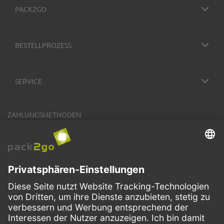
PACK2GO
BESTELLPROZESS
SERVICE
ZAHLUNGSMETHODEN
VERSANDARTEN