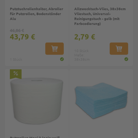
Putztuchrollenhalter, Abroller
Allzwecktuch-Vlies, 38x38cm
für Putzrollen, Bodenständer
Vliestuch, Universal-
Alu
Reinigungstuch - gelb (mit
Farbcodierung)
46,86 €
43,79 €
2,79 €
IN DEN WARENKORB
10 Stück
IN DEN W
Maße:
1 Stück
38x38cm
Putzrollen Maxi 2-lagig weiß