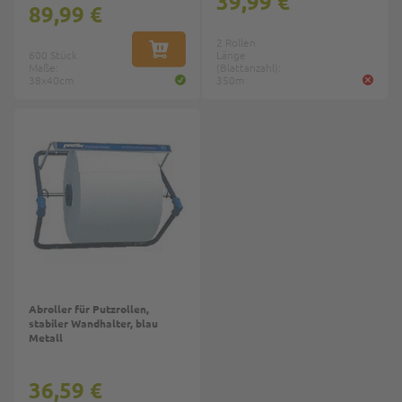
39,99 €
89,99 €
2 Rollen
600 Stück
IN DEN WARENKORB
Länge
Maße:
(Blattanzahl):
38x40cm
350m
Top
Abroller für Putzrollen,
stabiler Wandhalter, blau
Metall
36,59 €