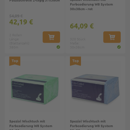
Farbcodierung W8 System
30x38cm - rot
54,09 €
42,19 €
64,09 €
2 Rollen
Länge
IN DEN WARENKORB
320 Stück
IN DEN W
(Blattanzahl):
Maße:
380m
30x38cm
Top
Top
Spezial Wischtuch mit
Spezial Wischtuch mit
Farbcodierung W8 System
Farbcodierung W8 System