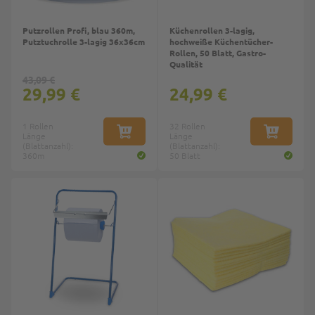
Putzrollen Profi, blau 360m,
Küchenrollen 3-lagig,
Putztuchrolle 3-lagig 36x36cm
hochweiße Küchentücher-
Rollen, 50 Blatt, Gastro-
Qualität
43,09 €
29,99 €
24,99 €
1 Rollen
32 Rollen
Länge
IN DEN WARENKORB
Länge
IN DEN W
(Blattanzahl):
(Blattanzahl):
360m
50 Blatt
Top