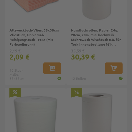
Allzwecktuch-Vlies, 38x38cm
Handtuchrollen, Papier 2-lg,
Vliestuch, Universal-
20cm, 70m, mini hochweiß
Reinigungstuch - rosa (mit
Mehrzweck-Wischtuch z.B. für
Farbcodierung)
Tork Innenabrollung M1-
System
2,19 €
35,59 €
2,09 €
30,39 €
10 Stück
IN DEN WARENKORB
IN DEN W
Maße:
38x38cm
12 Rollen