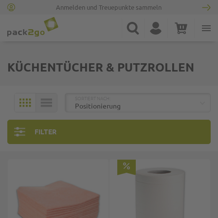
Anmelden und Treuepunkte sammeln
Zur Startseite
Suche
Konto
Warenkorb
Minicart
KÜCHENTÜCHER & PUTZROLLEN
TOP
SORTIERT NACH:
KACHELN
LISTE
FILTER
Top