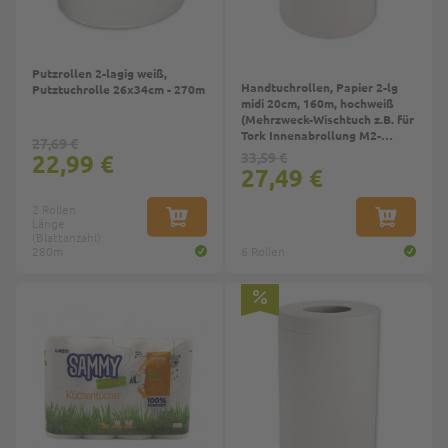
Putzrollen 2-lagig weiß,
Handtuchrollen, Papier 2-lg
Putztuchrolle 26x34cm - 270m
midi 20cm, 160m, hochweiß
(Mehrzweck-Wischtuch z.B. für
Tork Innenabrollung M2-
27,69 €
System)
22,99 €
33,59 €
27,49 €
2 Rollen
Länge
IN DEN WARENKORB
IN DEN W
(Blattanzahl):
280m
6 Rollen
Top