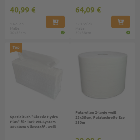
40,99 €
64,09 €
1 Rollen
IN DEN WARENKORB
320 Stück
IN DEN W
Maße:
Maße:
30x38cm
30x38cm
Top
Top
Putzrollen 2-lagig weiß
Spezialtuch "Classic Hydro
23x35cm, Putztuchrolle Eco
Plus" für Tork W4-System
350m
38x40cm Vliesstoff - weiß