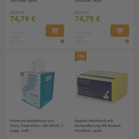
30x38cm - grün
30x38cm - blau
80,03 €
80,03 €
74,79 €
74,79 €
320 Stück
IN DEN WARENKORB
320 Stück
IN DEN W
Maße:
Maße:
30x38cm
30x38cm
Top
Top
Premium Spezialtuch aus
Spezial Wischtuch mit
Vlies, Putzrollen - 390 Blatt, 1-
Farbcodierung W8 System
lagig, weiß
30x38cm - gelb