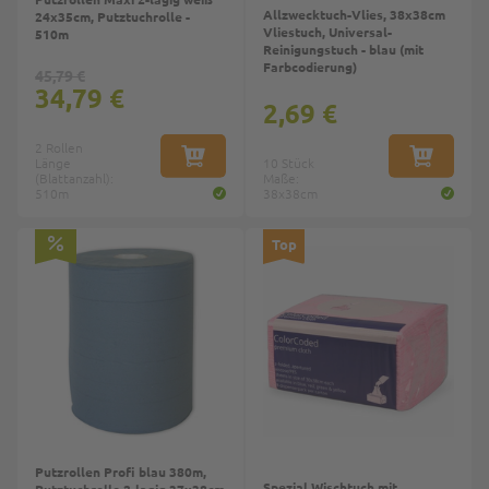
Allzwecktuch-Vlies, 38x38cm
24x35cm, Putztuchrolle -
Vliestuch, Universal-
510m
Reinigungstuch - blau (mit
Farbcodierung)
45,79 €
34,79 €
2,69 €
2 Rollen
Länge
IN DEN WARENKORB
10 Stück
IN DEN W
(Blattanzahl):
Maße:
510m
38x38cm
Top
Top
Putzrollen Profi blau 380m,
Spezial Wischtuch mit
Putztuchrolle 2-lagig 37x38cm