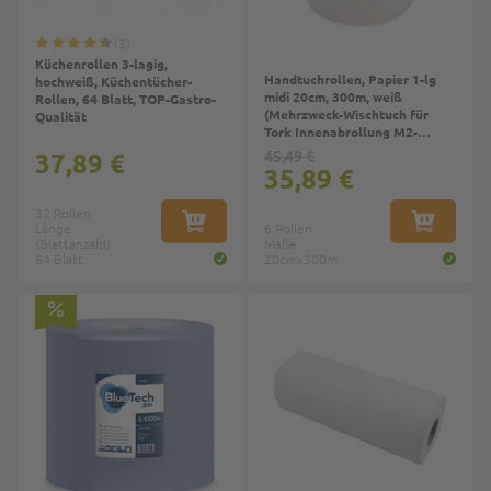
3
Küchenrollen 3-lagig,
Handtuchrollen, Papier 1-lg
hochweiß, Küchentücher-
midi 20cm, 300m, weiß
Rollen, 64 Blatt, TOP-Gastro-
(Mehrzweck-Wischtuch für
Qualität
Tork Innenabrollung M2-
System)
37,89 €
45,49 €
35,89 €
32 Rollen
Länge
IN DEN WARENKORB
6 Rollen
IN DEN W
(Blattanzahl):
Maße:
64 Blatt
20cmx300m