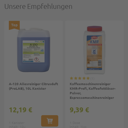
Unsere Empfehlungen
Top
1
A-120 Allesreiniger Citrusduft
Kaffeemaschinenreiniger
(ProLAB), 10L Kanister
KMR-Profi, Kaffeefettlöser-
Pulver,
Espressomaschinenreiniger
12,19 €
9,39 €
1 Kanister
IN DEN WARENKORB
1 Dose
Inhalt: 10L-
Inhalt: 1kg-