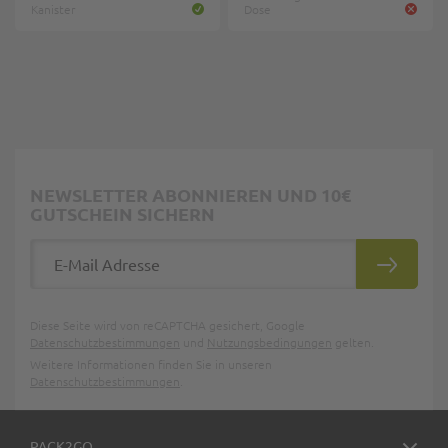
Kanister
Dose
NEWSLETTER ABONNIEREN UND 10€
GUTSCHEIN SICHERN
E-Mail Adresse
ABONNIE
Diese Seite wird von reCAPTCHA gesichert, Google
Datenschutzbestimmungen
und
Nutzungsbedingungen
gelten.
Weitere Informationen finden Sie in unseren
Datenschutzbestimmungen
.
PACK2GO