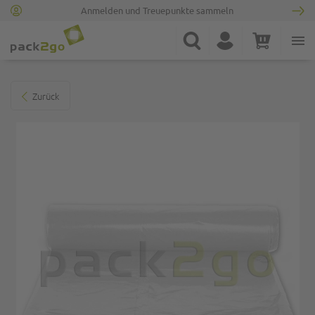
Anmelden und Treuepunkte sammeln
Zur Startseite
Suche
Konto
Warenkorb
Minicart
Zum Ende der Bildgalerie springen
Zurück