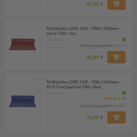
41,39 €
Müllsäcke LDPE 120l - 700x1100mm -
stark T60 - rot
250 Stück
Entsorgungsgebühr:
0,00 €
42,39 €
Müllsäcke LDPE 120l - 700x1100mm -
ECO Top Qualität T60- blau
250 Stück
Entsorgungsgebühr:
0,00 €
33,79 €