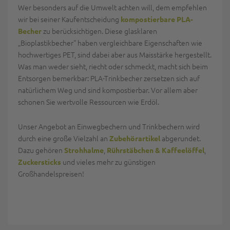
Wer besonders auf die Umwelt achten will, dem empfehlen
wir bei seiner Kaufentscheidung
kompostierbare PLA-
zu berücksichtigen. Diese glasklaren
Becher
„Bioplastikbecher“ haben vergleichbare Eigenschaften wie
hochwertiges PET, sind dabei aber aus Maisstärke hergestellt.
Was man weder sieht, riecht oder schmeckt, macht sich beim
Entsorgen bemerkbar: PLA-Trinkbecher zersetzen sich auf
natürlichem Weg und sind kompostierbar. Vor allem aber
schonen Sie wertvolle Ressourcen wie Erdöl.
Unser Angebot an Einwegbechern und Trinkbechern wird
durch eine große Vielzahl an
abgerundet.
Zubehörartikel
Dazu gehören
,
,
Strohhalme
Rührstäbchen & Kaffeelöffel
und vieles mehr zu günstigen
Zuckersticks
Großhandelspreisen!