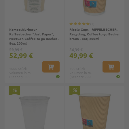
1
Kompostierbarer
Ripple Cups - RIFFELBECHER,
Kaffeebecher "Just Paper",
Recycling, Coffee to go Becher
NextGen Coffee to go Becher -
braun - 8oz, 200ml
8oz, 200ml
59,99 €
54,39 €
52,99 €
49,99 €
1000 Stück
IN DEN WARENKORB
500 Stück
IN DEN W
Volumen in ml
Volumen in ml
(Becher): 200
(Becher): 200
Top
Top