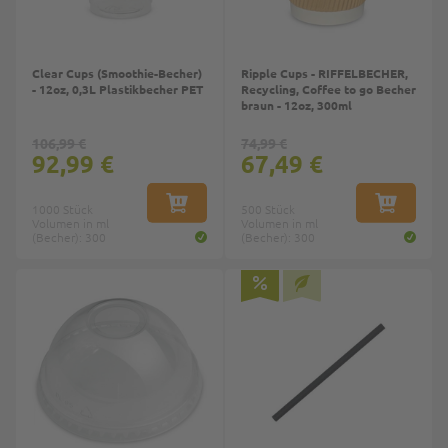
Clear Cups (Smoothie-Becher)
Ripple Cups - RIFFELBECHER,
- 12oz, 0,3L Plastikbecher PET
Recycling, Coffee to go Becher
braun - 12oz, 300ml
106,99 €
74,99 €
92,99 €
67,49 €
1000 Stück
IN DEN WARENKORB
500 Stück
IN DEN W
Volumen in ml
Volumen in ml
(Becher): 300
(Becher): 300
Top