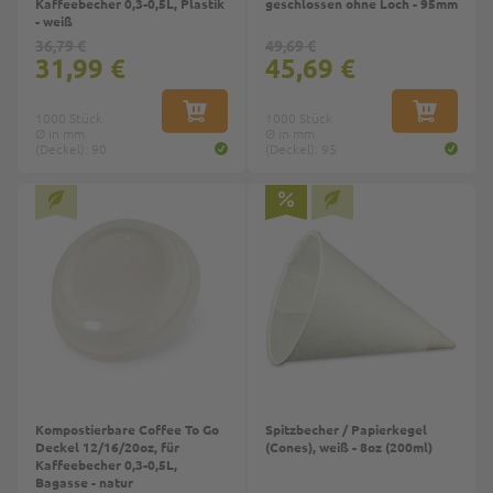
Kaffeebecher 0,3-0,5L, Plastik
geschlossen ohne Loch - 95mm
- weiß
36,79 €
49,69 €
31,99 €
45,69 €
1000 Stück
IN DEN WARENKORB
1000 Stück
IN DEN W
Ø in mm
Ø in mm
(Deckel): 90
(Deckel): 95
Top
Kompostierbare Coffee To Go
Spitzbecher / Papierkegel
Deckel 12/16/20oz, für
(Cones), weiß - 8oz (200ml)
Kaffeebecher 0,3-0,5L,
Bagasse - natur