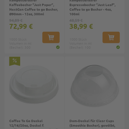
Kaffeebecher "Just Paper",
Espressobecher "Just Leaf",
NextGen Coffee to go Becher,
Coffee to go Becher - 4oz,
Ø90mm - 12oz, 300ml
100ml
94,89 €
48,59 €
72,99 €
38,99 €
1000 Stück
IN DEN WARENKORB
1000 Stück
IN DEN W
Volumen in ml
Volumen in ml
(Becher): 300
(Becher): 100
Top
Coffee To Go Deckel
Dom-Deckel für Clear Cups
12/16/20oz, Deckel f.
(Smoothie Becher), gewölbt,