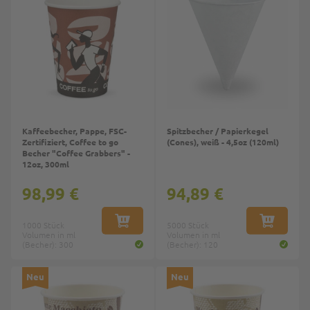
Kaffeebecher, Pappe, FSC-
Spitzbecher / Papierkegel
Zertifiziert, Coffee to go
(Cones), weiß - 4,5oz (120ml)
Becher "Coffee Grabbers" -
12oz, 300ml
98,99 €
94,89 €
1000 Stück
IN DEN WARENKORB
5000 Stück
IN DEN W
Volumen in ml
Volumen in ml
(Becher): 300
(Becher): 120
Top
Top
Neu
Neu