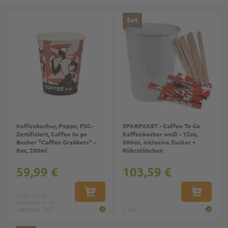
Top
Set
Kaffeebecher, Pappe, FSC-
SPARPAKET - Coffee To Go
Zertifiziert, Coffee to go
Kaffeebecher weiß - 12oz,
Becher "Coffee Grabbers" -
300ml, inklusive Zucker +
8oz, 200ml
Rührstäbchen
59,99 €
103,59 €
1000 Stück
IN DEN WARENKORB
IN DEN W
Volumen in ml
(Becher): 200
1 Set