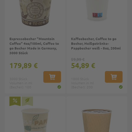
Espressobecher "Mountain
Kaffeebecher, Coffee to go
Coffee" 4oz/100ml, Coffee to
Becher, Heißgetränke-
go Becher Made in Germany,
Pappbecher weiß - 8oz, 200ml
3000 Stück
59,99 €
179,89 €
54,89 €
3000 Stück
IN DEN WARENKORB
1000 Stück
IN DEN W
Volumen in ml
Volumen in ml
(Becher): 100
(Becher): 200