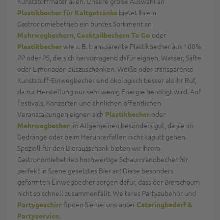
Kunststoffmaterialien. Unsere große Auswahl an
bietet Ihrem
Plastikbecher für Kaltgetränke
Gastronomiebetrieb ein buntes Sortiment an
,
oder
Mehrwegbechern
Cocktailbechern To Go
wie z. B. transparente Plastikbecher aus 100%
Plastikbecher
PP oder PS, die sich hervorragend dafür eignen, Wasser, Säfte
oder Limonaden auszuschenken. Weiße oder transparente
Kunststoff-Einwegbecher sind ökologisch besser als ihr Ruf,
da zur Herstellung nur sehr wenig Energie benötigt wird. Auf
Festivals, Konzerten und ähnlichen öffentlichen
Veranstaltungen eignen sich
oder
Plastikbecher
im Allgemeinen besonders gut, da sie im
Mehrwegbecher
Gedränge oder beim Herunterfallen nicht kaputt gehen.
Speziell für den Bierausschank bieten wir Ihrem
Gastronomiebetrieb hochwertige Schaumrandbecher für
perfekt in Szene gesetztes Bier an: Diese besonders
geformten Einwegbecher sorgen dafür, dass der Bierschaum
nicht so schnell zusammenfällt. Weiteres Partyzubehör und
finden Sie bei uns unter
Partygeschirr
Cateringbedarf &
.
Partyservice