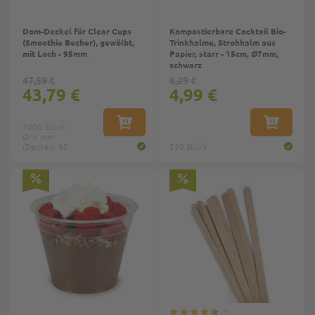
Dom-Deckel für Clear Cups
Kompostierbare Cocktail Bio-
(Smoothie Becher), gewölbt,
Trinkhalme, Strohhalm aus
mit Loch - 95mm
Papier, starr - 15cm, Ø7mm,
schwarz
47,59 €
6,29 €
43,79 €
4,99 €
1000 Stück
IN DEN WARENKORB
IN DEN W
Ø in mm
(Deckel): 95
250 Stück
Top
2