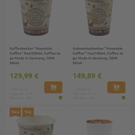
Kaffeebecher "Mountain
Automatenbecher "Mountain
Coffee" 8oz/200ml, Coffee to
Coffee" 7oz/180ml, Coffee to
go Made in Germany, 1500
go Made in Germany, 2500
Stück
Stück
129,99 €
149,89 €
1500 Stück
IN DEN WARENKORB
2500 Stück
IN DEN W
Volumen in ml
Volumen in ml
(Becher): 200
(Becher): 180
Neu
Top