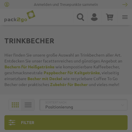
Anmelden und Treuepunkte sammeln
Zur Startseite
Suche
Konto
Warenkorb
Minicart
TRINKBECHER
Hier finden Sie unsere große Auswahl an Trinkbechern aller Art.
Entdecken Sie unser facettenreiches und günstiges Angebot an
Bechern für Heißgetränke
wie kompostierbare Kaffeebecher,
geschmacksneutrale
Pappbecher für Kaltgetränke
, vielseitig
einsetzbare
Becher mit Deckel
wie recyclebare Coffee To Go
Becher oder praktisches
Zubehör für Becher
und vieles mehr!
TOP
SORTIERT NACH:
KACHELN
LISTE
FILTER