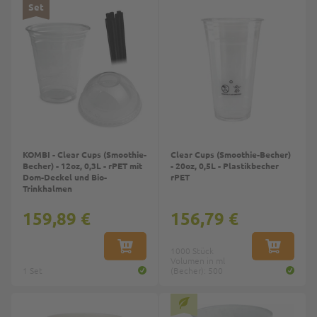
Top
Top
Set
KOMBI - Clear Cups (Smoothie-
Clear Cups (Smoothie-Becher)
Becher) - 12oz, 0,3L - rPET mit
- 20oz, 0,5L - Plastikbecher
Dom-Deckel und Bio-
rPET
Trinkhalmen
159,89 €
156,79 €
IN DEN WARENKORB
1000 Stück
IN DEN W
Volumen in ml
1 Set
(Becher): 500