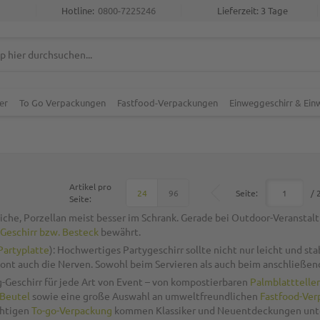
Hotline:
0800-7225246
Lieferzeit: 3 Tage
er
To Go Verpackungen
Fastfood-Verpackungen
Einweggeschirr & Ei
Artikel pro
Top
Seite:
/ 
24
96
Seite:
liche, Porzellan meist besser im Schrank. Gerade bei Outdoor-Veranstalt
 Geschirr bzw. Besteck
bewährt.
Partyplatte
): Hochwertiges Partygeschirr sollte nicht nur
leicht und sta
schont auch die Nerven. Sowohl beim Servieren als auch beim anschließ
Geschirr für jede Art von Event
– von kompostierbaren
Palmblatttelle
 Beutel
sowie eine große Auswahl an umweltfreundlichen
Fastfood-Ve
chtigen
To-go-Verpackung
kommen Klassiker und Neuentdeckungen unte