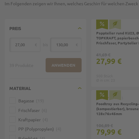
Im Folgenden zeigen wir Ihnen, welches Geschirr für welchen Zweck 
PREIS
Pappteller rund KU23, 
TOPKRAFT, papierbeschi
Frischfaser, Partyteller
€
bis
€
von
41,69 €
27,99 €
39 Produkte
ANWENDEN
500 Stück
Ø in cm: 23
MATERIAL
1
Bagasse
19
Foodtray aus Recycling-
(kompostierbar), braune
Frischfaser
6
128x76x45mm
Kraftpapier
4
106,89 €
PP (Polypropylen)
4
79,99 €
Palmblatt
4