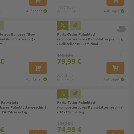
IN DEN WARENKORB
IN DEN W
1000 Stück
Auf Lager
Auf Lager
,1
Ø in cm: 15
le aus Bagasse "Eco-
Party-Teller Palmblatt
und (kompostierbar) -
(kompostierbares Palmblättergeschirr)
ml
- Grillteller Ø 25cm rund
118,18 €
 €
79,99 €
IN DEN WARENKORB
IN DEN W
200 Stück
Auf Lager
Auf Lager
Ø in cm: 25
p
1
r Palmblatt
Party-Teller Palmblatt
bares Palmblättergeschirr)
(kompostierbares Palmblättergeschirr)
r 24x24cm eckig
- 18x18cm eckig
104,38 €
 €
74,99 €