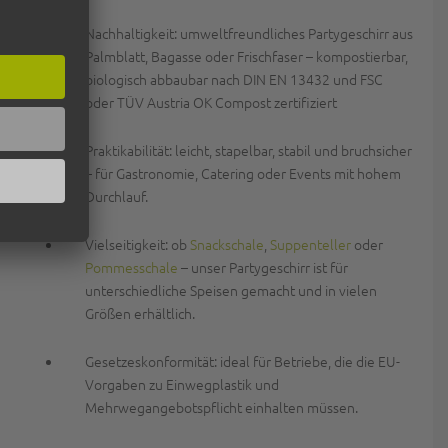
Nachhaltigkeit:
umweltfreundliches Partygeschirr aus
Palmblatt, Bagasse oder Frischfaser – kompostierbar,
biologisch abbaubar nach DIN EN 13432
und
FSC
oder TÜV Austria OK Compost
zertifiziert
Praktikabilität:
leicht, stapelbar, stabil und bruchsicher
– für Gastronomie, Catering oder Events mit hohem
Durchlauf.
Vielseitigkeit:
ob
Snackschale
,
Suppenteller
oder
Pommesschale
– unser Partygeschirr ist für
unterschiedliche Speisen gemacht und in vielen
Größen erhältlich.
Gesetzeskonformität:
ideal für Betriebe, die die EU-
Vorgaben zu Einwegplastik und
Mehrwegangebotspflicht einhalten müssen.