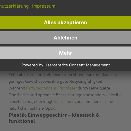
indische Butter-Chicken
. Hier bei
Pack2Go
erhalten Sie
runde
und
eckige
Teller und Schalen in verschiedenen Größen (z. B.
17, 22 oder 24 cm) sowie unterteilte Menüteller für Saucen,
Beilagen und Salate.
Frischfaser & Kraftpapier – natürlich, leicht
& lebensmittelecht
Ob gebackene Leckereien, Sandwiches oder Fingerfood – für
trockene bis leicht fettige Speisen sind unsere
Teller und
Schalen aus Frischfaser oder Kraftpapier
eine ebenso praktische
wie nachhaltige Lösung. Beide Materialien basieren auf
Zellstofffasern, sind
lebensmittelecht
und punkten durch ihr
geringes Gewicht
sowie
ihre gute Recyclingfähigkeit
.
Während
Partygeschirr aus Frischfaser
durch seine
glatte
Oberfläche
und
optionale Beschichtungen
besonders vielseitig
einsetzbar ist, überzeugt
Kraftpapier
vor allem durch seine
natürliche, rustikale Optik
.
Plastik-Einweggeschirr – klassisch &
funktional