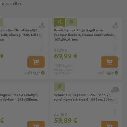
hten sollten.
üteller "Eco-Friendly",
Foodtray aus Recycling-Papier
eilt, Einweg-Partyteller,
(kompostierbar), braune Snackschale -
bar
107x50x41mm
90,99 €
 €
69,99 €
IN DEN WARENKORB
IN DEN W
1000 Stück
Maße in cm:
Auf Lager
Auf Lager
10,7x5x4,1
Bagasse "Eco-Friendly",
Schale aus Bagasse "Eco-Friendly",
stierbar) - 203x135mm,
rund (kompostierbar) - Ø15cm, 300ml
64,08 €
 €
59,89 €