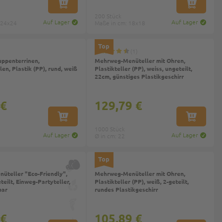
IN DEN WARENKORB
IN DEN W
200 Stück
Auf Lager
Auf Lager
 24x24
Maße in cm: 18x18
Top
1
ppenterrinen,
Mehrweg-Menüteller mit Ohren,
en, Plastik (PP), rund, weiß
Plastikteller (PP), weiss, ungeteilt,
22cm, günstiges Plastikgeschirr
 €
129,79 €
IN DEN WARENKORB
IN DEN W
1000 Stück
Auf Lager
Auf Lager
Ø in cm: 22
Top
üteller "Eco-Friendly",
Mehrweg-Menüteller mit Ohren,
eilt, Einweg-Partyteller,
Plastikteller (PP), weiß, 2-geteilt,
bar
rundes Plastikgeschirr
 €
105,89 €