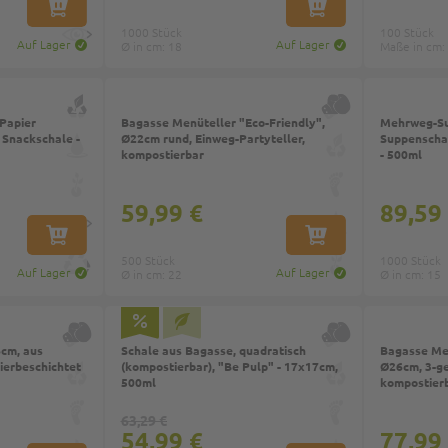
IN DEN WARENKORB
IN DEN WARENKORB
1000 Stück
100 Stück
Auf Lager
Auf Lager
Ø in cm: 18
Maße in cm:
Top
Papier
Bagasse Menüteller "Eco-Friendly",
Mehrweg-Su
 Snackschale -
Ø22cm rund, Einweg-Partyteller,
Suppenschal
kompostierbar
- 500ml
59,99 €
89,59
IN DEN WARENKORB
IN DEN WARENKORB
500 Stück
1000 Stück
Auf Lager
Auf Lager
Ø in cm: 22
Ø in cm: 15
6cm, aus
Schale aus Bagasse, quadratisch
Bagasse Men
pierbeschichtet
(kompostierbar), "Be Pulp" - 17x17cm,
Ø26cm, 3-get
500ml
kompostier
63,29 €
54,99 €
77,99