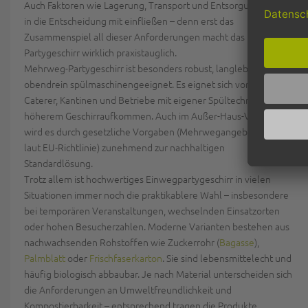
Auch Faktoren wie
Lagerung, Transport und Entsorgung
sollten
in die Entscheidung mit einfließen – denn erst das
Zusammenspiel all dieser Anforderungen macht das
Partygeschirr wirklich praxistauglich.
Mehrweg-Partygeschirr ist besonders robust, langlebig und
obendrein spülmaschinengeeignet. Es eignet sich vor allem für
Caterer, Kantinen und Betriebe mit eigener Spültechnik und
höherem Geschirraufkommen. Auch im Außer-Haus-Verkauf
wird es durch gesetzliche Vorgaben (Mehrwegangebotspflicht
laut EU-Richtlinie) zunehmend zur nachhaltigen
Standardlösung.
Trotz allem ist hochwertiges Einwegpartygeschirr in vielen
Situationen immer noch die praktikablere Wahl
– insbesondere
bei temporären Veranstaltungen, wechselnden Einsatzorten
oder hohen Besucherzahlen. Moderne Varianten bestehen aus
nachwachsenden Rohstoffen wie Zuckerrohr (
Bagasse
),
Palmblatt
oder
Frischfaserkarton
. Sie sind lebensmittelecht
und
häufig biologisch abbaubar.
Je nach Material unterscheiden sich
die Anforderungen an Umweltfreundlichkeit und
Kompostierbarkeit – entsprechend tragen die Produkte