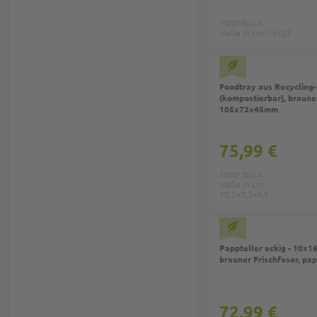
1000 Stück
Maße in cm: 16x23
Foodtray aus Recycling-
(kompostierbar), braune
105x73x45mm
75,99 €
1000 Stück
Maße in cm:
10,5x7,3x4,5
Top
Pappteller eckig - 10x1
brauner Frischfaser, pa
72,99 €