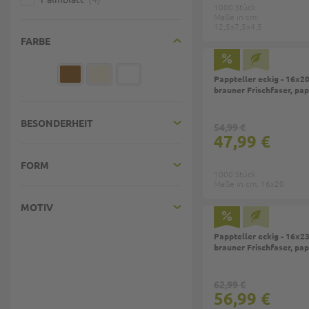
1000 Stück
Maße in cm:
12,5x7,5x4,5
FARBE
Pappteller eckig - 16x2
brauner Frischfaser, pa
BESONDERHEIT
54,99 €
47,99 €
FORM
1000 Stück
Maße in cm: 16x20
MOTIV
Pappteller eckig - 16x2
brauner Frischfaser, pa
62,99 €
56,99 €