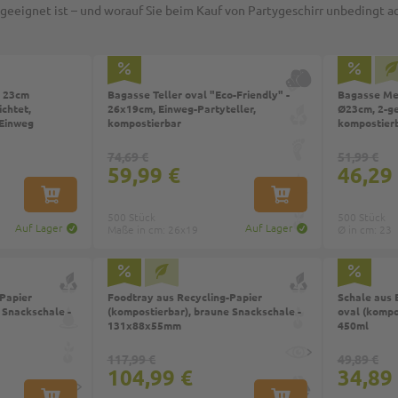
geeignet ist – und worauf Sie beim Kauf von Partygeschirr unbedingt ac
Ø 23cm
Bagasse Teller oval "Eco-Friendly" -
Bagasse Men
chtet,
26x19cm, Einweg-Partyteller,
Ø23cm, 2-get
 Einweg
kompostierbar
kompostier
74,69 €
51,99 €
59,99 €
46,29
IN DEN WARENKORB
IN DEN WARENKORB
500 Stück
500 Stück
Auf Lager
Auf Lager
Maße in cm: 26x19
Ø in cm: 23
Papier
Foodtray aus Recycling-Papier
Schale aus 
 Snackschale -
(kompostierbar), braune Snackschale -
oval (kompo
131x88x55mm
450ml
117,99 €
49,89 €
104,99 €
34,89