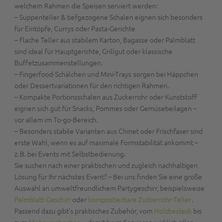
welchem Rahmen die Speisen serviert werden:
–
Suppenteller & tiefgezogene Schalen
eignen sich besonders
für Eintöpfe, Currys oder Pasta-Gerichte
–
Flache Teller
aus stabilem Karton, Bagasse oder Palmblatt
sind ideal für Hauptgerichte, Grillgut oder klassische
Buffetzusammenstellungen.
–
Fingerfood-Schälchen und Mini-Trays
sorgen bei Häppchen
oder Dessertvariationen für den richtigen Rahmen.
–
Kompakte Portionsschalen
aus Zuckerrohr oder Kunststoff
eignen sich gut für Snacks, Pommes oder Gemüsebeilagen –
vor allem im To-go-Bereich.
–
Besonders stabile Varianten
aus Chinet oder Frischfaser sind
erste Wahl, wenn es auf maximale Formstabilität ankommt –
z. B. bei Events mit Selbstbedienung.
Sie suchen nach einer praktischen und zugleich nachhaltigen
Lösung für Ihr nächstes Event? – Bei uns finden Sie eine große
Auswahl an umweltfreundlichem Partygeschirr, beispielsweise
Palmblatt-Geschirr
oder
kompostierbare Zuckerrohr-Teller
.
Passend dazu gibt’s praktisches Zubehör, vom
Holzbesteck
bis