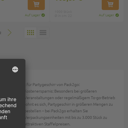
IN DEN WARENKORB
IN DEN W
1000 Stück
Auf Lager
Auf Lager
Ø in cm: 22
2
KACHELN
LISTE
Das spricht für Partygeschirr von Pack2go:
Kostenersparnis:
Besonders bei größeren
Veranstaltungen oder regelmäßigem To-go-Betrieb
lohnt es sich, Partygeschirr in größeren Mengen zu
bestellen – bei Pack2go erhalten Sie
Verpackungseinheiten mit bis zu 3.000 Stück zu
attraktiven Staffelpreisen.