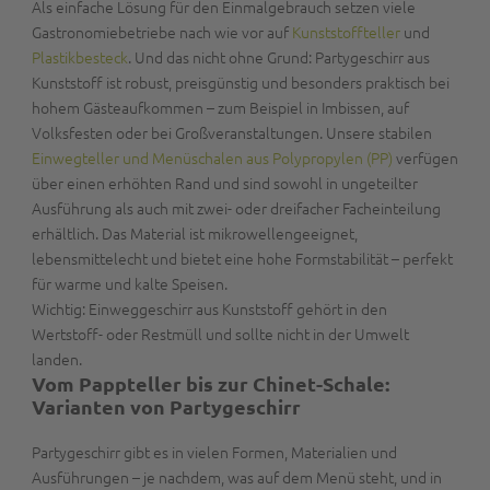
Als einfache Lösung für den Einmalgebrauch setzen viele
Gastronomiebetriebe nach wie vor auf
Kunststoffteller
und
Plastikbesteck
. Und das nicht ohne Grund: Partygeschirr aus
Kunststoff ist
robust, preisgünstig
und besonders praktisch bei
hohem Gästeaufkommen
– zum Beispiel in Imbissen, auf
Volksfesten oder bei Großveranstaltungen. Unsere stabilen
Einwegteller und Menüschalen aus Polypropylen (PP)
verfügen
über einen erhöhten Rand und sind sowohl in ungeteilter
Ausführung als auch mit zwei- oder dreifacher Facheinteilung
erhältlich. Das Material ist
mikrowellengeeignet,
lebensmittelecht
und bietet eine
hohe Formstabilität
– perfekt
für warme und kalte Speisen.
Wichtig:
Einweggeschirr aus Kunststoff gehört in den
Wertstoff- oder Restmüll und sollte nicht in der Umwelt
landen.
Vom Pappteller bis zur Chinet-Schale:
Varianten von Partygeschirr
Partygeschirr gibt es in vielen Formen, Materialien und
Ausführungen – je nachdem, was auf dem Menü steht, und in