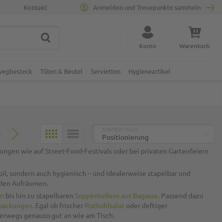
Kontakt
Anmelden und Treuepunkte sammeln
SUCHE
Suche schließen
Konto
Warenkorb
Minicart
nwegbesteck
Tüten & Beutel
Servietten
Hygieneartikel
TOP
SORTIERT NACH:
2
KACHELN
LISTE
ungen wie auf Street-Food-Festivals oder bei privaten Gartenfeiern
bil
, sondern auch
hygienisch
– und idealerweise
stapelbar
und
enden Aufräumen.
rn
bis hin zu stapelbaren
Suppentellern aus Bagasse
. Passend dazu
rpackungen
. Egal ob frischer
Rotkohlsalat
oder deftiger
rwegs genauso gut an wie am Tisch.