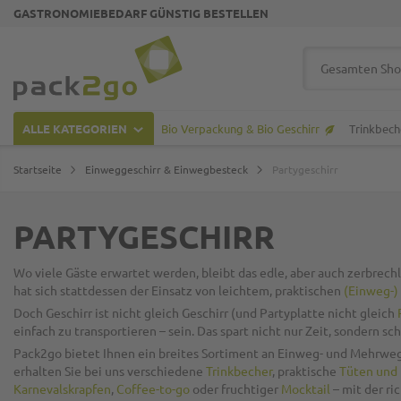
GASTRONOMIEBEDARF GÜNSTIG BESTELLEN
Zur Startseite
Suche
ALLE KATEGORIEN
Bio Verpackung & Bio Geschirr
Trinkbech
Startseite
Einweggeschirr & Einwegbesteck
Partygeschirr
PARTYGESCHIRR
Wo viele Gäste erwartet werden, bleibt das edle, aber auch zerbrech
hat sich stattdessen der Einsatz von leichtem, praktischen
(Einweg-)
Doch Geschirr ist nicht gleich Geschirr (und Partyplatte nicht gleich
einfach zu transportieren
– sein. Das spart nicht nur Zeit, sondern 
Pack2go bietet Ihnen ein
breites Sortiment an Einweg- und Mehrweg-
erhalten Sie bei uns verschiedene
Trinkbecher
, praktische
Tüten und
Karnevalskrapfen
,
Coffee-to-go
oder fruchtiger
Mocktail
– mit der ri