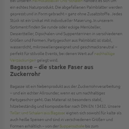
Bei unseren
Palmblattteller und -schalen
handelt es sich um
ein echtes Naturprodukt. Die abgefallenen Palmblätter werden
gepresst und in Form gebracht – ganz ohne Zusatzstoffe. Jedes
Stück ist ein
Unikat mit individueller Maserun
g. In unserem
Sortiment finden Sie runde oder eckige Menüteller,
Dessertteller, Dipschalen und Suppenterrinen in verschiedenen
Größen und Formen. Partygeschirr aus Palmblatt ist
stabil,
wasserdicht, mikrowellengeeignet und geschmacksneutral
–
perfekt für stilvolle Events, bei denen Wert auf
nachhaltige
Verpackungen
gelegt wird.
Bagasse – die starke Faser aus
Zuckerrohr
Bagasse ist ein Nebenprodukt aus der Zuckerrohrverarbeitung
– und ein echter Allrounder, wenn es um nachhaltiges
Partygeschirr geht. Das Material ist besonders
stabil,
hitzebeständig
und
kompostierbar nach DIN EN 13432
. Unsere
Teller und Schalen aus Bagasse
eignen sich sowohl für kalte als
auch heiße Speisen und sind in verschiedenen Größen und
Formen erhältlich – von der
Suppenschale
bis zum