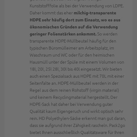
Kunststofffolie als bei der Verwendung von LDPE.
Daher kommt das eher
milchig-transparente
HDPE sehr häufig dort zum Einsatz, wo es aus
ökonomischen Gründen auf die Verwendung
So werden
geringer Folienstärken ankommt.
transparente HDPE-Müllbeutel häufig für den
typischen Büromülleimer am Arbeitsplatz, im
Waschraum und WC oder für den heimischen
Hausmüll unter der Spüle mit einem Volumen von
18l, 20l, 25l 28l, 30l bis 40l eingesetzt. Wir bieten
auch einen Spezialsack aus HDPE mit 70L mit einer
Seitenfalte an. HDPE-Müllbeutel werden in der
Regel aus dem reinen Rohstoff (virgin material)
und keinem Recyclingmaterial hergestellt. Der
HDPE-Sack hat daher bei Verwendung guter
Qualität kaum Eigengeruch und wirkt optisch sehr
rein. HD Polyethylen-Säcke erkennt man gut daran,
dass sie aufgrund ihrer Zähigkeit rascheln. Pack2go
bietet Ihnen ausschließlich Qualitätsware für Ihren