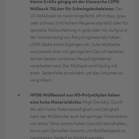
kleine Größe gängig ist der klassische LDPE-
Der
Müllsack 70Liter für Schwingdeckeleimer.
LD-Abfallsack ist meist eingefärbt, oft in blau, grau
oder schwarz (mit hohem Regeneratanteil) oder für
spezielle Müllsortierung in gelb oder rot. Aufgrund
der Verwendung von Recyclingmaterials haben
LDPE-Säcke einen Eigengeruch. Gute Müllsäcke
sind jedoch eher mit geringerem Geruch belastet,
da hier besser sortiertes Recyclingmaterial
verarbeitet wird. Der Müllsack wird häufig mit
einer Seitenfalte produziert, um das Volumen zu
vergrößern.
HPDE-Müllbeutel aus HD-Polyethylen haben
(High Density). Durch
eine hohe Materialdichte
die sehr hohe Materialsteifigkeit und Zähigkeit
kann der Müllbeutel auch bei geringer Folienstärke
von etwa 10my einem hohen Gewicht standhalten,
bis es zum Zerreißen kommt. Um Reißfestigkeit zu
garantieren, bedarf es folglich weniger