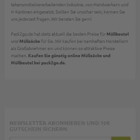
lebensmittelverarbeitenden Industrie, von Handwerkern und
in Kantinen eingesetzt. Sollten Sie unsicher sein, können Sie
uns jederzeit fragen. Wir beraten Sie gern!
Pack2go.de hat stets aktuell die besten Preise für
Müllbeutel
und
für Sie. Wir kaufen bei namhaften Herstellern
Müllsäcke
als Großabnehmer ein und können so attraktive Preise
machen.
Kaufen Sie günstig online Müllsäcke und
Müllbeutel bei pack2go.de.
NEWSLETTER ABONNIEREN UND 10€
GUTSCHEIN SICHERN
E-Mail Adresse