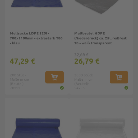
Müllsäcke LDPE 120l -
Müllbeutel HDPE
700x1100mm - extrastark T80
(Niederdruck) ca. 25l, reißfest
- blau
T8 - weiß transparent
32,69 €
47,29 €
26,79 €
200 Stück
2000 Stück
Maße in cm
IN DEN WARENKORB
Maße in cm
IN DEN W
(Beutel):
(Beutel):
70x11
54x56