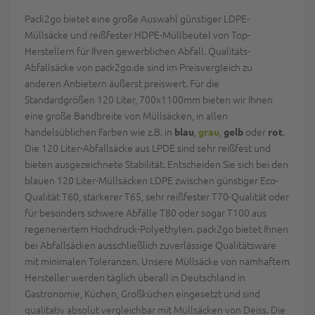
Pack2go bietet eine große Auswahl günstiger LDPE-
Müllsäcke und reißfester HDPE-Müllbeutel von Top-
Herstellern für Ihren gewerblichen Abfall. Qualitäts-
Abfallsäcke von pack2go.de sind im Preisvergleich zu
anderen Anbietern äußerst preiswert. Für die
Standardgrößen 120 Liter, 700x1100mm bieten wir Ihnen
eine große Bandbreite von Müllsäcken, in allen
handelsüblichen Farben wie z.B. in
,
,
oder
.
blau
grau
gelb
rot
Die 120 Liter-Abfallsäcke aus LPDE sind sehr reißfest und
bieten ausgezeichnete Stabilität. Entscheiden Sie sich bei den
blauen 120 Liter-Müllsäcken LDPE zwischen günstiger Eco-
Qualität T60, stärkerer T65, sehr reißfester T70-Qualität oder
für besonders schwere Abfälle T80 oder sogar T100 aus
regeneriertem Hochdruck-Polyethylen. pack2go bietet Ihnen
bei Abfallsäcken ausschließlich zuverlässige Qualitätsware
mit minimalen Toleranzen. Unsere Müllsäcke von namhaftem
Hersteller werden täglich überall in Deutschland in
Gastronomie, Küchen, Großküchen eingesetzt und sind
qualitativ absolut vergleichbar mit Müllsäcken von Deiss. Die