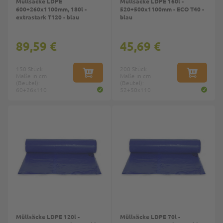
Müllsäcke LDPE
Müllsäcke LDPE 160l -
600+260x1100mm, 180l -
520+500x1100mm - ECO T40 -
extrastark T120 - blau
blau
89,59 €
45,69 €
150 Stück
200 Stück
Maße in cm
IN DEN WARENKORB
Maße in cm
IN DEN W
(Beutel):
(Beutel):
60+26x110
52+50x110
Müllsäcke LDPE 120l -
Müllsäcke LDPE 70l -