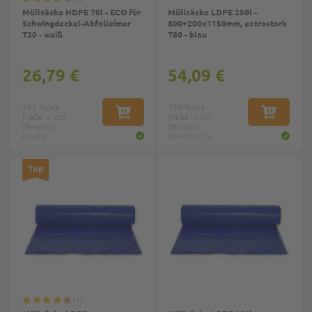
Müllsäcke HDPE 70l - ECO für
Müllsäcke LDPE 250l -
Schwingdeckel-Abfalleimer
800+200x1150mm, extrastark
T20 - weiß
T80 - blau
26,79 €
54,09 €
360 Stück
150 Stück
Maße in cm
IN DEN WARENKORB
Maße in cm
IN DEN W
(Beutel):
(Beutel):
63x85
80+20x115
Top
1