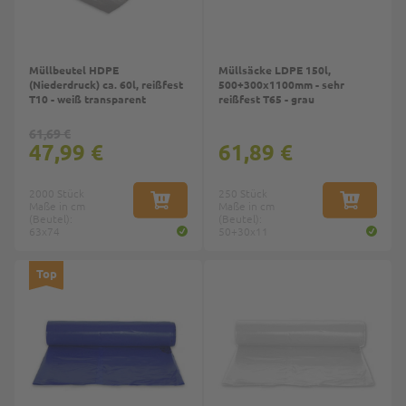
Müllbeutel HDPE
Müllsäcke LDPE 150l,
(Niederdruck) ca. 60l, reißfest
500+300x1100mm - sehr
T10 - weiß transparent
reißfest T65 - grau
61,69 €
47,99 €
61,89 €
2000 Stück
250 Stück
Maße in cm
IN DEN WARENKORB
Maße in cm
IN DEN W
(Beutel):
(Beutel):
63x74
50+30x11
Top