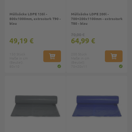
Müllsäcke LDPE 135l -
Müllsäcke LDPE 200l -
800x1000mm, extrastark T90 -
700+200x1100mm - extrastark
blau
T80 - blau
70,00 €
49,19 €
64,99 €
150 Stück
200 Stück
Maße in cm
IN DEN WARENKORB
Maße in cm
IN DEN W
(Beutel):
(Beutel):
80x10
70+20x11