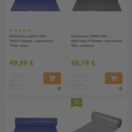
1
Müllsäcke LDPE 120l -
Müllsäcke LDPE 280l -
700x1100mm - superstark
820+240x1100mm - extrastark
T100 - blau
T90 - schwarz
49,99 €
48,19 €
150 Stück
100 Stück
Maße in cm
IN DEN WARENKORB
Maße in cm
IN DEN W
(Beutel):
(Beutel):
70x11
82+24x11