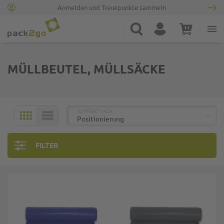
Anmelden und Treuepunkte sammeln
Zur Startseite
Suche
Konto
Warenkorb
Minicart
MÜLLBEUTEL, MÜLLSÄCKE
TOP
SORTIERT NACH:
KACHELN
LISTE
FILTER