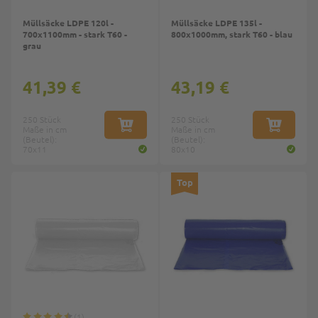
Müllsäcke LDPE 120l -
Müllsäcke LDPE 135l -
700x1100mm - stark T60 -
800x1000mm, stark T60 - blau
grau
41,39 €
43,19 €
250 Stück
250 Stück
Maße in cm
IN DEN WARENKORB
Maße in cm
IN DEN W
(Beutel):
(Beutel):
70x11
80x10
Top
1