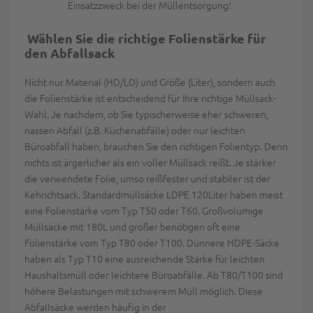
Einsatzzweck bei der Müllentsorgung!
Wählen Sie die richtige Folienstärke für
den Abfallsack
Nicht nur Material (HD/LD) und Größe (Liter), sondern auch
die Folienstärke ist entscheidend für Ihre richtige Müllsack-
Wahl. Je nachdem, ob Sie typischerweise eher schweren,
nassen Abfall (z.B. Küchenabfälle) oder nur leichten
Büroabfall haben, brauchen Sie den richtigen Folientyp. Denn
nichts ist ärgerlicher als ein voller Müllsack reißt. Je stärker
die verwendete Folie, umso reißfester und stabiler ist der
Kehrichtsack. Standardmüllsäcke LDPE 120Liter haben meist
eine Folienstärke vom Typ T50 oder T60. Großvolumige
Müllsäcke mit 180L und größer benötigen oft eine
Folienstärke vom Typ T80 oder T100. Dünnere HDPE-Säcke
haben als Typ T10 eine ausreichende Stärke für leichten
Haushaltsmüll oder leichtere Büroabfälle. Ab T80/T100 sind
höhere Belastungen mit schwerem Müll möglich. Diese
Abfallsäcke werden häufig in der