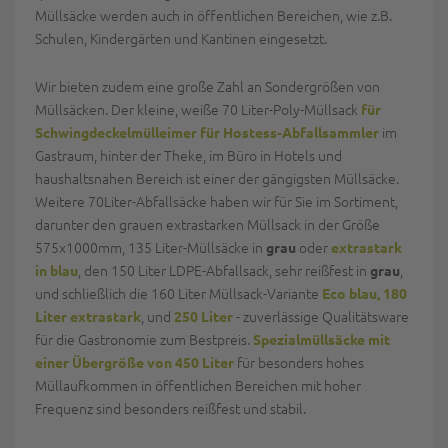
Müllsäcke werden auch in öffentlichen Bereichen, wie z.B.
Schulen, Kindergärten und Kantinen eingesetzt.
Wir bieten zudem eine große Zahl an Sondergrößen von
Müllsäcken. Der kleine, weiße 70 Liter-Poly-Müllsack
für
im
Schwingdeckelmülleimer für Hostess-Abfallsammler
Gastraum, hinter der Theke, im Büro in Hotels und
haushaltsnahen Bereich ist einer der gängigsten Müllsäcke.
Weitere 70Liter-Abfallsäcke haben wir für Sie im Sortiment,
darunter den grauen extrastarken Müllsack in der Größe
575x1000mm, 135 Liter-Müllsäcke in
oder
grau
extrastark
, den 150 Liter LDPE-Abfallsack, sehr reißfest in
,
in blau
grau
und schließlich die 160 Liter Müllsack-Variante
Eco blau, 180
, und
- zuverlässige Qualitätsware
Liter extrastark
250 Liter
für die Gastronomie zum Bestpreis.
Spezialmüllsäcke mit
für besonders hohes
einer Übergröße von 450 Liter
Müllaufkommen in öffentlichen Bereichen mit hoher
Frequenz sind besonders reißfest und stabil.