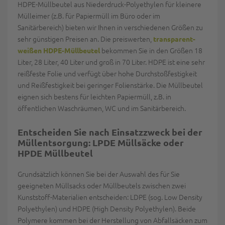
HDPE-Müllbeutel aus Niederdruck-Polyethylen für kleinere
Mülleimer (z.B. für Papiermüll im Büro oder im
Sanitärbereich) bieten wir Ihnen in verschiedenen Größen zu
sehr günstigen Preisen an. Die preiswerten,
transparent-
bekommen Sie in den Größen 18
weißen HDPE-Müllbeutel
Liter, 28 Liter, 40 Liter und groß in 70 Liter. HDPE ist eine sehr
reißfeste Folie und verfügt über hohe Durchstoßfestigkeit
und Reißfestigkeit bei geringer Folienstärke. Die Müllbeutel
eignen sich bestens für leichten Papiermüll, z.B. in
öffentlichen Waschräumen, WC und im Sanitärbereich.
Entscheiden Sie nach Einsatzzweck bei der
Müllentsorgung: LPDE
Müllsäcke
oder
HPDE Müllbeutel
Grundsätzlich können Sie bei der Auswahl des für Sie
geeigneten Müllsacks oder Müllbeutels zwischen zwei
Kunststoff-Materialien entscheiden: LDPE (sog. Low Density
Polyethylen) und HDPE (High Density Polyethylen). Beide
Polymere kommen bei der Herstellung von Abfallsäcken zum