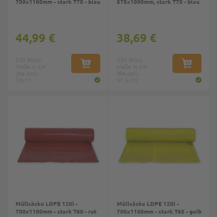
700x1100mm - stark T70 - blau
575x1000mm, stark T70 - blau
44,99 €
38,69 €
250 Stück
250 Stück
Maße in cm
IN DEN WARENKORB
Maße in cm
IN DEN W
(Beutel):
(Beutel):
70x11
57,5x10
Müllsäcke LDPE 120l -
Müllsäcke LDPE 120l -
700x1100mm - stark T60 - rot
700x1100mm - stark T65 - gelb