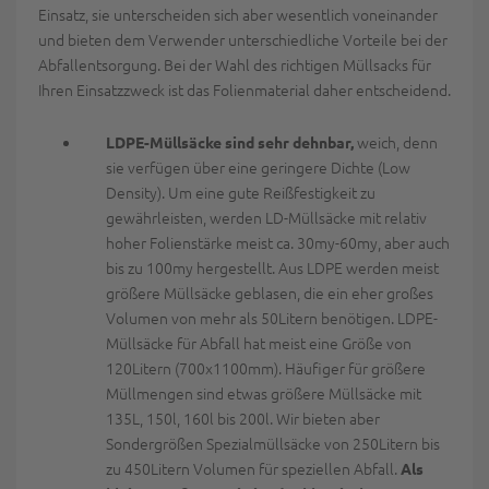
Einsatz, sie unterscheiden sich aber wesentlich voneinander
und bieten dem Verwender unterschiedliche Vorteile bei der
Abfallentsorgung. Bei der Wahl des richtigen Müllsacks für
Ihren Einsatzzweck ist das Folienmaterial daher entscheidend.
weich, denn
LDPE-Müllsäcke sind sehr dehnbar,
sie verfügen über eine geringere Dichte (Low
Density). Um eine gute Reißfestigkeit zu
gewährleisten, werden LD-Müllsäcke mit relativ
hoher Folienstärke meist ca. 30my-60my, aber auch
bis zu 100my hergestellt. Aus LDPE werden meist
größere Müllsäcke geblasen, die ein eher großes
Volumen von mehr als 50Litern benötigen. LDPE-
Müllsäcke für Abfall hat meist eine Größe von
120Litern (700x1100mm). Häufiger für größere
Müllmengen sind etwas größere Müllsäcke mit
135L, 150l, 160l bis 200l. Wir bieten aber
Sondergrößen Spezialmüllsäcke von 250Litern bis
zu 450Litern Volumen für speziellen Abfall.
Als