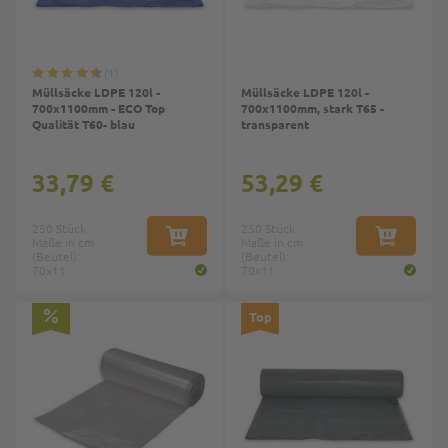
1
Müllsäcke LDPE 120l -
Müllsäcke LDPE 120l -
700x1100mm - ECO Top
700x1100mm, stark T65 -
Qualität T60- blau
transparent
33,79 €
53,29 €
250 Stück
250 Stück
Maße in cm
IN DEN WARENKORB
Maße in cm
IN DEN W
(Beutel):
(Beutel):
70x11
70x11
Top