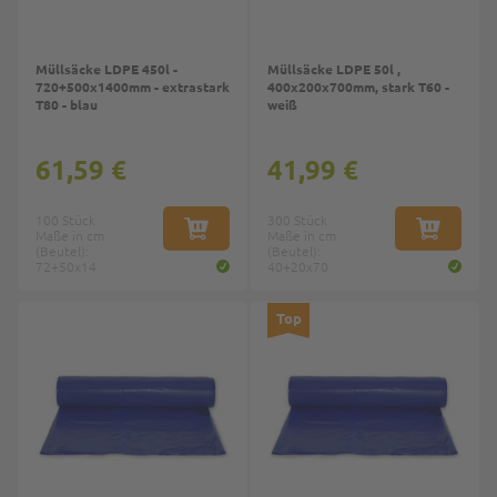
Müllsäcke LDPE 450l -
Müllsäcke LDPE 50l ,
720+500x1400mm - extrastark
400x200x700mm, stark T60 -
T80 - blau
weiß
61,59 €
41,99 €
100 Stück
300 Stück
Maße in cm
IN DEN WARENKORB
Maße in cm
IN DEN W
(Beutel):
(Beutel):
72+50x14
40+20x70
Top