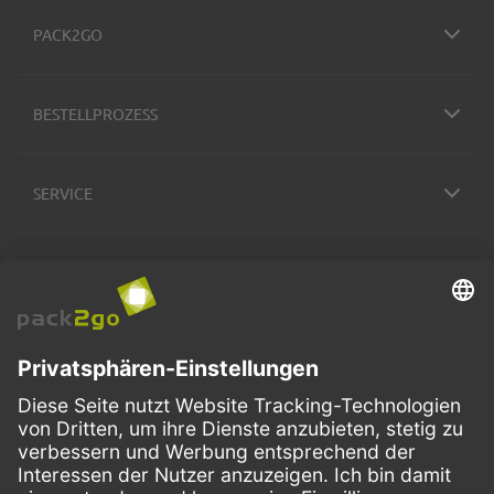
PACK2GO
BESTELLPROZESS
SERVICE
ZAHLUNGSMETHODEN
VERSANDARTEN