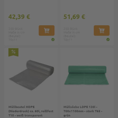
42,39 €
51,69 €
250 Stück
250 Stück
Maße in cm
IN DEN WARENKORB
Maße in cm
IN DEN W
(Beutel):
(Beutel):
70x11
70x11
Müllbeutel HDPE
Müllsäcke LDPE 120l -
(Niederdruck) ca. 60l, reißfest
700x1100mm - stark T65 -
T10 - weiß transparent
grün