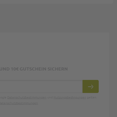
ND 10€ GUTSCHEIN SICHERN
ABONNIEREN
oogle
Datenschutzbestimmungen
und
Nutzungsbedingungen
gelten.
Datenschutzbestimmungen
.