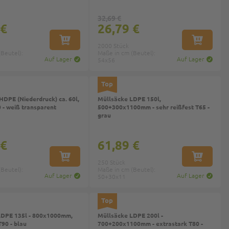
32,69 €
 €
26,79 €
IN DEN WARENKORB
IN DEN W
2000 Stück
Beutel):
Maße in cm (Beutel):
Auf Lager
Auf Lager
54x56
Top
HDPE (Niederdruck) ca. 60l,
Müllsäcke LDPE 150l,
0 - weiß transparent
500+300x1100mm - sehr reißfest T65 -
grau
 €
61,89 €
IN DEN WARENKORB
IN DEN W
250 Stück
Beutel):
Maße in cm (Beutel):
Auf Lager
Auf Lager
50+30x11
Top
LDPE 135l - 800x1000mm,
Müllsäcke LDPE 200l -
T90 - blau
700+200x1100mm - extrastark T80 -