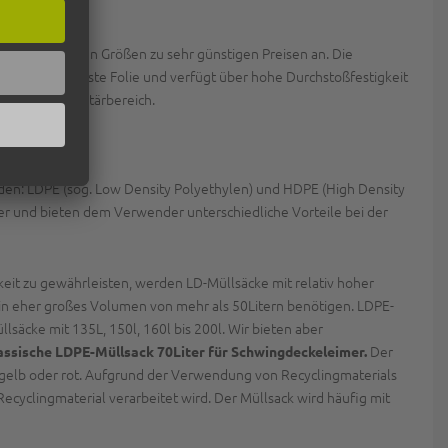
in verschiedenen Größen zu sehr günstigen Preisen an. Die
 eine sehr reißfeste Folie und verfügt über hohe Durchstoßfestigkeit
 WC und im Sanitärbereich.
iden: LDPE (sog. Low Density Polyethylen) und HDPE (High Density
er und bieten dem Verwender unterschiedliche Vorteile bei der
keit zu gewährleisten, werden LD-Müllsäcke mit relativ hoher
ein eher großes Volumen von mehr als 50Litern benötigen. LDPE-
äcke mit 135L, 150l, 160l bis 200l. Wir bieten aber
Der
lassische LDPE-Müllsack 70Liter für Schwingdeckeleimer.
 in gelb oder rot. Aufgrund der Verwendung von Recyclingmaterials
ecyclingmaterial verarbeitet wird. Der Müllsack wird häufig mit