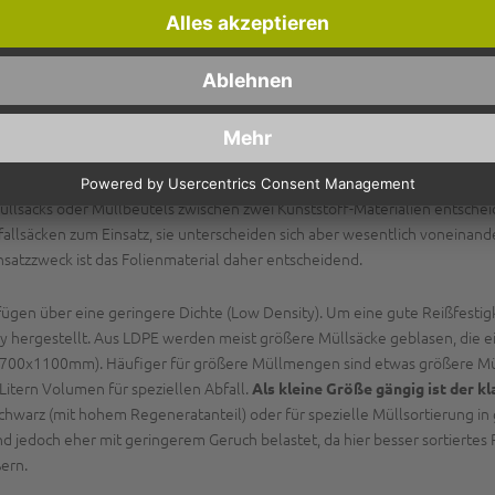
r (z.B. für Papiermüll im Büro oder im Sanitärbereich) bieten wir Ihnen 
in den Größen 18 Liter, 28 Liter, 40 Liter und groß in 70 Liter. HDPE ist
 sich bestens für leichten Papiermüll, z.B. in öffentlichen Waschräumen,
llentsorgung: LPDE
Müllsäcke
oder HPDE Müllbeutel
Müllsacks oder Müllbeutels zwischen zwei Kunststoff-Materialien entsche
llsäcken zum Einsatz, sie unterscheiden sich aber wesentlich voneinand
insatzzweck ist das Folienmaterial daher entscheidend.
fügen über eine geringere Dichte (Low Density). Um eine gute Reißfestig
my hergestellt. Aus LDPE werden meist größere Müllsäcke geblasen, die 
 (700x1100mm). Häufiger für größere Müllmengen sind etwas größere Mülls
itern Volumen für speziellen Abfall.
Als kleine Größe gängig ist der k
er schwarz (mit hohem Regeneratanteil) oder für spezielle Müllsortierung
jedoch eher mit geringerem Geruch belastet, da hier besser sortiertes R
ern.