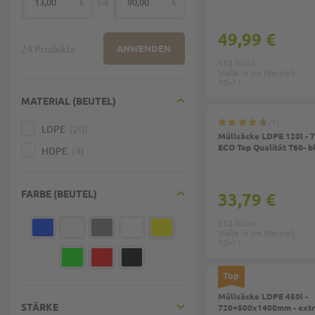
€
bis
€
von
49,99 €
24 Produkte
ANWENDEN
150 Stück
Maße in cm (Beutel):
70x11
MATERIAL (BEUTEL)
1
LDPE
20
Müllsäcke LDPE 120l -
ECO Top Qualität T60- b
HDPE
4
FARBE (BEUTEL)
33,79 €
250 Stück
Maße in cm (Beutel):
70x11
Top
Müllsäcke LDPE 450l -
STÄRKE
720+500x1400mm - extra