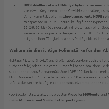
HPDE-Müllbeutel aus HD-Polyethylen haben eine hoh
von etwa 10my einem hohen Gewicht standhalten, bis es 
Daher kommt das eher
milchig-transparente HDPE seh
transparente HDPE-Müllbeutel häufig für den typischen
25l 28l, 30l bis 40l eingesetzt. Wir bieten auch einen S
keinem Recyclingmaterial hergestellt. Der HDPE-Sack hat
aufgrund ihrer Zähigkeit rascheln. Pack2go bietet Ihnen 
Wählen Sie die richtige Folienstärke für den Ab
Nicht nur Material (HD/LD) und Größe (Liter), sondern auch die Foli
Küchenabfälle) oder nur leichten Büroabfall haben, brauchen Sie den 
ist der Kehrichtsack. Standardmüllsäcke LDPE 120Liter haben meis
T100. Dünnere HDPE-Säcke haben als Typ T10 eine ausreichende St
Abfallsäcke werden häufig in der lebensmittelverarbeitenden Indust
Pack2go.de hat stets aktuell die besten Preise für
und
Müllbeutel
online Müllsäcke und Müllbeutel bei pack2go.de.