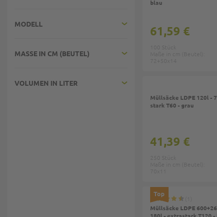
blau
MODELL
61,59 €
100 Stück
MASSE IN CM (BEUTEL)
Maße in cm (Beutel):
72+50x14
VOLUMEN IN LITER
Müllsäcke LDPE 120l -
stark T60 - grau
41,39 €
250 Stück
Maße in cm (Beutel):
70x11
Top
1
Müllsäcke LDPE 600+2
180l - extrastark T120 -