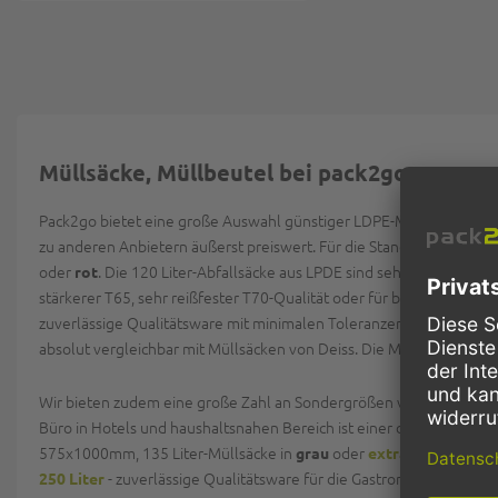
Müllsäcke, Müllbeutel bei pack2go
Pack2go bietet eine große Auswahl günstiger LDPE-Müllsäcke und re
zu anderen Anbietern äußerst preiswert. Für die Standardgrößen 12
oder
. Die 120 Liter-Abfallsäcke aus LPDE sind sehr reißfest un
rot
stärkerer T65, sehr reißfester T70-Qualität oder für besonders sc
zuverlässige Qualitätsware mit minimalen Toleranzen. Unsere Müll
absolut vergleichbar mit Müllsäcken von Deiss. Die Müllsäcke werde
Wir bieten zudem eine große Zahl an Sondergrößen von Müllsäcken.
Büro in Hotels und haushaltsnahen Bereich ist einer der gängigsten
575x1000mm, 135 Liter-Müllsäcke in
oder
grau
extrastark in blau
- zuverlässige Qualitätsware für die Gastronomie zum Bes
250 Liter