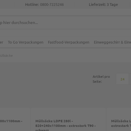
Hotline:
0800-7225246
Lieferzeit: 3 Tage
er
To Go Verpackungen
Fastfood-Verpackungen
Einweggeschirr & Ei
üllsäcke
Artikel pro
24
Seite:
 700x1100mm -
Müllsäcke LDPE 280l -
Müllsäcke 
820+240x1100mm - extrastark T90 -
extrastark 
schwarz