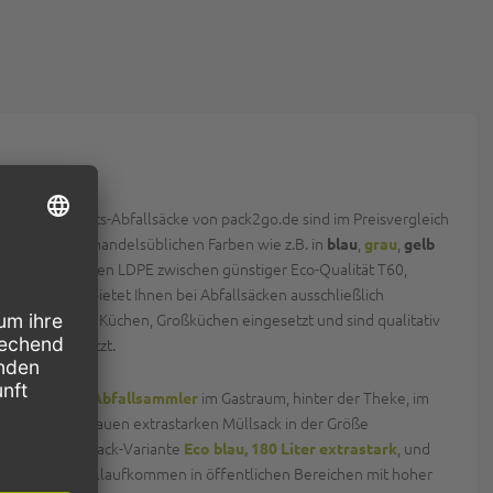
fall. Qualitäts-Abfallsäcke von pack2go.de sind im Preisvergleich
en, in allen handelsüblichen Farben wie z.B. in
,
,
blau
grau
gelb
20 Liter-Müllsäcken LDPE zwischen günstiger Eco-Qualität T60,
en. pack2go bietet Ihnen bei Abfallsäcken ausschließlich
 Gastronomie, Küchen, Großküchen eingesetzt und sind qualitativ
tinen eingesetzt.
im Gastraum, hinter der Theke, im
 für Hostess-Abfallsammler
darunter den grauen extrastarken Müllsack in der Größe
 160 Liter Müllsack-Variante
, und
Eco blau, 180 Liter extrastark
ders hohes Müllaufkommen in öffentlichen Bereichen mit hoher