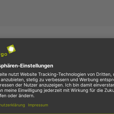
ißfester HDPE-Müllbeutel von Top-Herstellern für Ihren gewerblichen Ab
0 Liter, 700x1100mm bieten wir Ihnen eine große Bandbreite von Müllsäck
d bieten ausgezeichnete Stabilität. Entscheiden Sie sich bei den blauen 1
hwere Abfälle T80 oder sogar T100 aus regeneriertem Hochdruck-Polyethyl
säcke von namhaftem Hersteller werden täglich überall in Deutschland in
n auch in öffentlichen Bereichen, wie z.B. Schulen, Kindergärten und Kan
 Der kleine, weiße 70 Liter-Poly-Müllsack
für Schwingdeckelmülleimer
 Müllsäcke. Weitere 70Liter-Abfallsäcke haben wir für Sie im Sortiment, 
, den 150 Liter LDPE-Abfallsack, sehr reißfest in
, und schließlich die
grau
tpreis.
für beson
Spezialmüllsäcke mit einer Übergröße von 450 Liter