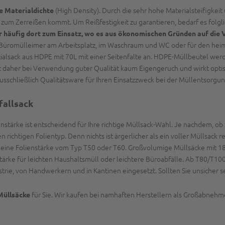
(High Density). Durch die sehr hohe Materialsteifigkei
e Materialdichte
zum Zerreißen kommt. Um Reißfestigkeit zu garantieren, bedarf es folgl
r häufig dort zum Einsatz, wo es aus ökonomischen Gründen auf die
 Büromülleimer am Arbeitsplatz, im Waschraum und WC oder für den heim
pezialsack aus HDPE mit 70L mit einer Seitenfalte an. HDPE-Müllbeutel wer
 daher bei Verwendung guter Qualität kaum Eigengeruch und wirkt optisc
ausschließlich Qualitätsware für Ihren Einsatzzweck bei der Müllentsorgun
fallsack
enstärke ist entscheidend für Ihre richtige Müllsack-Wahl. Je nachdem, ob
richtigen Folientyp. Denn nichts ist ärgerlicher als ein voller Müllsack r
t eine Folienstärke vom Typ T50 oder T60. Großvolumige Müllsäcke mit 1
ärke für leichten Haushaltsmüll oder leichtere Büroabfälle. Ab T80/T10
rie, von Handwerkern und in Kantinen eingesetzt. Sollten Sie unsicher sei
für Sie. Wir kaufen bei namhaften Herstellern als Großabnehm
Müllsäcke