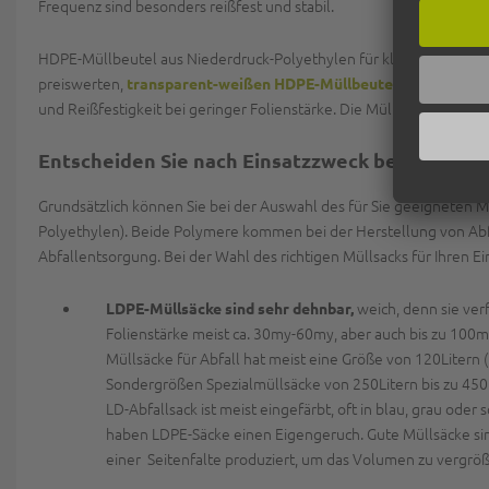
Frequenz sind besonders reißfest und stabil.
HDPE-Müllbeutel aus Niederdruck-Polyethylen für kleinere Mülleime
preiswerten,
bekommen Sie 
transparent-weißen HDPE-Müllbeutel
und Reißfestigkeit bei geringer Folienstärke. Die Müllbeutel eignen
Entscheiden Sie nach Einsatzzweck bei der Mü
Grundsätzlich können Sie bei der Auswahl des für Sie geeigneten 
Polyethylen). Beide Polymere kommen bei der Herstellung von Abfa
Abfallentsorgung. Bei der Wahl des richtigen Müllsacks für Ihren E
weich, denn sie ver
LDPE-Müllsäcke sind sehr dehnbar,
Folienstärke meist ca. 30my-60my, aber auch bis zu 100
Müllsäcke für Abfall hat meist eine Größe von 120Litern
Sondergrößen Spezialmüllsäcke von 250Litern bis zu 450L
LD-Abfallsack ist meist eingefärbt, oft in blau, grau od
haben LDPE-Säcke einen Eigengeruch. Gute Müllsäcke sind 
einer Seitenfalte produziert, um das Volumen zu vergröß