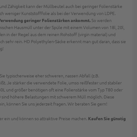
t und Zähigkeit kann der Müllbeutel auch bei geringer Folienstärke
ich weniger Kunststofffolie als bei der Verwendung von LDPE.
So werden
 Verwendung geringer Folienstärken ankommt.
ischen Hausmüll unter der Spüle mit einem Volumen von 18l, 20l,
den in der Regel aus dem reinen Rohstoff (virgin material) und
h sehr rein. HD Polyethylen-Säcke erkennt man gut daran, dass sie
g!
 Sie typischerweise eher schweren, nassen Abfall (z.B.
eißt. Je stärker die verwendete Folie, umso reißfester und stabiler
80L und größer benötigen oft eine Folienstärke vom Typ T80 oder
0 sind höhere Belastungen mit schwerem Müll möglich. Diese
n, können Sie uns jederzeit fragen. Wir beraten Sie gern!
er ein und können so attraktive Preise machen.
Kaufen Sie günstig