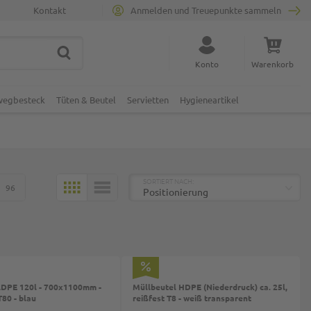
Kontakt
Anmelden und Treuepunkte sammeln
SUCHE
Suche schließen
Konto
Warenkorb
Minicart
nwegbesteck
Tüten & Beutel
Servietten
Hygieneartikel
TOP
SORTIERT NACH:
96
KACHELN
LISTE
LDPE 120l - 700x1100mm -
Müllbeutel HDPE (Niederdruck) ca. 25l,
T80 - blau
reißfest T8 - weiß transparent