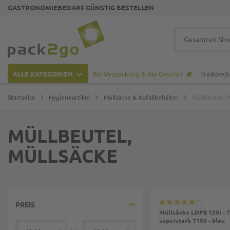
GASTRONOMIEBEDARF GÜNSTIG BESTELLEN
Zur Startseite
Suche
ALLE KATEGORIEN
Bio Verpackung & Bio Geschirr
Trinkbech
Startseite
Hygieneartikel
Müllsäcke & Abfallbehälter
Müllbeutel, M
MÜLLBEUTEL,
MÜLLSÄCKE
1
PREIS
Müllsäcke LDPE 120l -
superstark T100 - blau