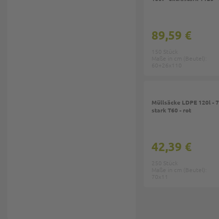
89,59 €
150 Stück
Maße in cm (Beutel):
60+26x110
Müllsäcke LDPE 120l -
stark T60 - rot
42,39 €
250 Stück
Maße in cm (Beutel):
70x11