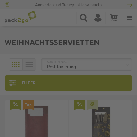
Anmelden und Treuepunkte sammeln
Zur Startseite
Suche
Konto
Warenkorb
Minicart
WEIHNACHTSSERVIETTEN
TOP
SORTIERT NACH:
KACHELN
LISTE
FILTER
Top