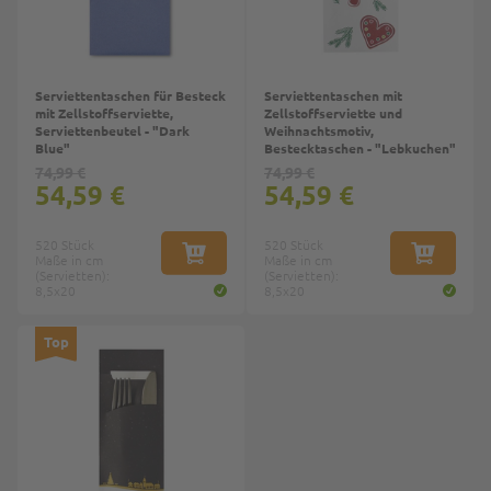
Serviettentaschen für Besteck
Serviettentaschen mit
mit Zellstoffserviette,
Zellstoffserviette und
Serviettenbeutel - "Dark
Weihnachtsmotiv,
Blue"
Bestecktaschen - "Lebkuchen"
74,99 €
74,99 €
54,59 €
54,59 €
520 Stück
520 Stück
Maße in cm
IN DEN WARENKORB
Maße in cm
IN DEN W
(Servietten):
(Servietten):
8,5x20
8,5x20
Top