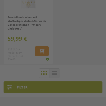
Serviettentaschen mit
stoffartiger Airlaid-Serviette,
Bestecktaschen - "Merry
Christmas"
59,99 €
325 Stück
Maße in cm
IN DEN WARENKORB
(Servietten):
33x40
KACHELN
LISTE
FILTER