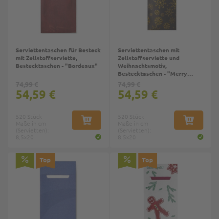
Serviettentaschen für Besteck
Serviettentaschen mit
mit Zellstoffserviette,
Zellstoffserviette und
Bestecktaschen - "Bordeaux"
Weihnachtsmotiv,
Bestecktaschen - "Merry
Christmas"
74,99 €
74,99 €
54,59 €
54,59 €
520 Stück
520 Stück
Maße in cm
IN DEN WARENKORB
Maße in cm
IN DEN W
(Servietten):
(Servietten):
8,5x20
8,5x20
Top
Top