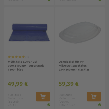
1
Müllsäcke LDPE 120l -
Domdeckel für PP-
700x1100mm - superstark
Mikrowellenschalen
T100 - blau
234x160mm - glasklar
49,99 €
59,39 €
150 Stück
500 Stück
Maße in cm
IN DEN WARENKORB
Maße in mm
IN DEN W
(Beutel):
(Deckel):
70x11
210x158x28