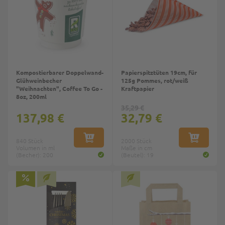
Kompostierbarer Doppelwand-
Papierspitztüten 19cm, für
Glühweinbecher
125g Pommes, rot/weiß
"Weihnachten", Coffee To Go -
Kraftpapier
8oz, 200ml
35,29 €
137,98 €
32,79 €
840 Stück
IN DEN WARENKORB
2000 Stück
IN DEN W
Volumen in ml
Maße in cm
(Becher): 200
(Beutel): 19