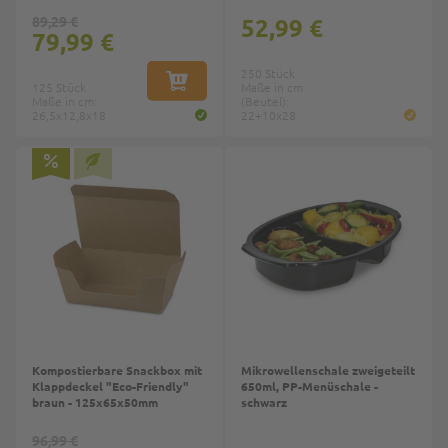
Weihnachtsmotiv
89,29 €
52,99 €
79,99 €
250 Stück
125 Stück
IN DEN WARENKORB
Maße in cm
Maße in cm:
(Beutel):
26,5x12,8x18
22+10x28
Kompostierbare Snackbox mit
Mikrowellenschale zweigeteilt
Klappdeckel "Eco-Friendly"
650ml, PP-Menüschale -
braun - 125x65x50mm
schwarz
96,99 €