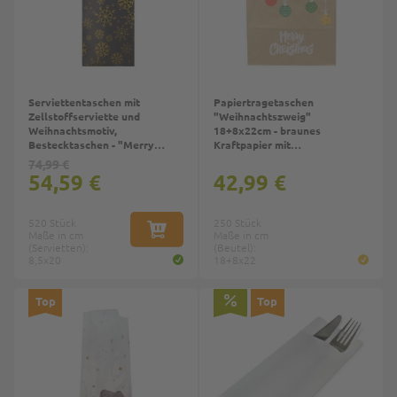
Serviettentaschen mit
Papiertragetaschen
Zellstoffserviette und
"Weihnachtszweig"
Weihnachtsmotiv,
18+8x22cm - braunes
Bestecktaschen - "Merry
Kraftpapier mit
Christmas"
Weihnachtsmotiv
74,99 €
54,59 €
42,99 €
520 Stück
250 Stück
Maße in cm
IN DEN WARENKORB
Maße in cm
(Servietten):
(Beutel):
8,5x20
18+8x22
Top
Top