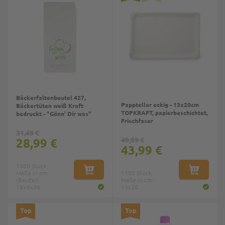
Bäckerfaltenbeutel 427,
Pappteller eckig - 13x20cm
Bäckertüten weiß Kraft
TOPKRAFT, papierbeschichtet,
bedruckt - "Gönn' Dir was"
Frischfaser
31,49 €
28,99 €
49,99 €
43,99 €
1000 Stück
Maße in cm
IN DEN WARENKORB
1500 Stück
IN DEN W
(Beutel):
Maße in cm:
16+6x36
13x20
Top
Top