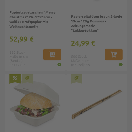
Papiertragetaschen "Merry
Papierspitztüten braun 2-lagig
Christmas" 26+17x25cm -
19cm 125g Pommes -
weißes Kraftpapier mit
Zeitungsmotiv
Weihnachtsmotiv
"Lekkerbekken"
52,99 €
24,99 €
250 Stück
Maße in cm
IN DEN WARENKORB
500 Stück
IN DEN W
(Beutel):
Maße in cm
26+17x25
(Beutel): 19