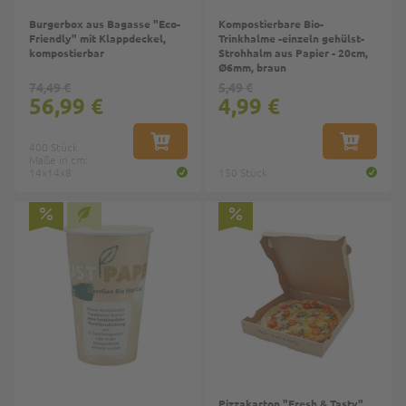
Burgerbox aus Bagasse "Eco-
Kompostierbare Bio-
Friendly" mit Klappdeckel,
Trinkhalme -einzeln gehülst-
kompostierbar
Strohhalm aus Papier - 20cm,
Ø6mm, braun
74,49 €
5,49 €
56,99 €
4,99 €
400 Stück
IN DEN WARENKORB
IN DEN W
Maße in cm:
14x14x8
150 Stück
Pizzakarton "Fresh & Tasty"