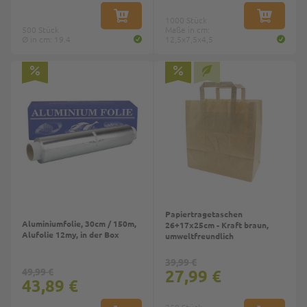
IN DEN WARENKORB
1000 Stück
IN DEN W
500 Stück
Maße in cm:
Ø in cm: 19.4
12,5x7,5x4,5
Papiertragetaschen
Aluminiumfolie, 30cm / 150m,
26+17x25cm - Kraft braun,
Alufolie 12my, in der Box
umweltfreundlich
39,99 €
49,99 €
27,99 €
43,89 €
250 Stück