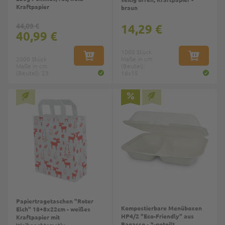
Kraftpapier
braun
44,09 €
14,29 €
40,99 €
1000 Stück
2000 Stück
IN DEN WARENKORB
Maße in cm
IN DEN W
Maße in cm
(Beutel):
(Beutel): 23
16x15
Papiertragetaschen "Roter
Kompostierbare Menüboxen
Elch" 18+8x22cm - weißes
HP4/2 "Eco-Friendly" aus
Kraftpapier mit
Bagasse - 2-geteilt
Weihnachtsmotiv