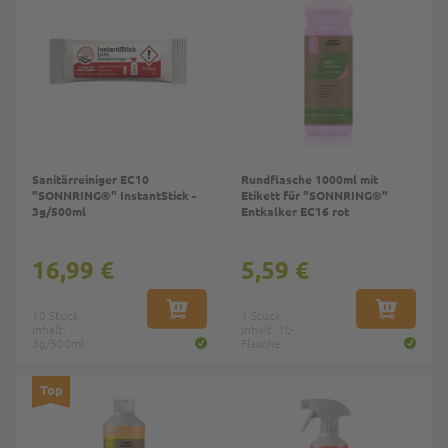
Sanitärreiniger EC10
Rundflasche 1000ml mit
"SONNRING®" InstantStick -
Etikett für "SONNRING®"
3g/500ml
Entkalker EC16 rot
16,99 €
5,59 €
10 Stück
IN DEN WARENKORB
1 Stück
IN DEN W
Inhalt:
Inhalt: 1L-
3g/500ml
Flasche
Top