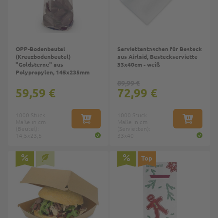
OPP-Bodenbeutel
Serviettentaschen für Besteck
(Kreuzbodenbeutel)
aus Airlaid, Besteckserviette
"Goldsterne" aus
33x40cm - weiß
Polypropylen, 145x235mm
89,99 €
59,59 €
72,99 €
1000 Stück
1000 Stück
Maße in cm
IN DEN WARENKORB
Maße in cm
IN DEN W
(Beutel):
(Servietten):
14,5x23,5
33x40
Top