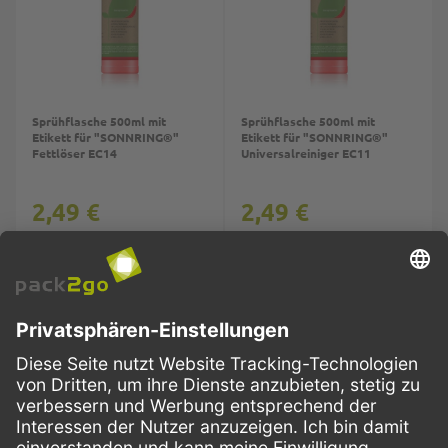
Sprühflasche 500ml mit
Sprühflasche 500ml mit
Etikett für "SONNRING®"
Etikett für "SONNRING®"
Fettlöser EC14
Universalreiniger EC11
2,49 €
2,49 €
1 Flasche
1 Flasche
Inhalt:
IN DEN WARENKORB
Inhalt:
IN DEN W
500ml-
500ml-
Flasche
Flasche
Top