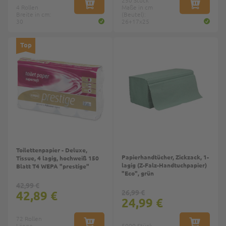
4 Rollen
IN DEN WARENKORB
Maße in cm
IN DEN W
Breite in cm:
(Beutel):
30
26+17x25
Top
Toilettenpapier - Deluxe,
Papierhandtücher, Zickzack, 1-
Tissue, 4 lagig, hochweiß 150
lagig (Z-Falz-Handtuchpapier)
Blatt T4 WEPA "prestige"
"Eco", grün
42,99 €
42,89 €
26,99 €
24,99 €
72 Rollen
Länge
IN DEN WARENKORB
5000 Stück
IN DEN W