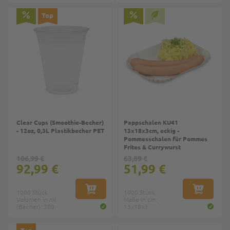
Top
Clear Cups (Smoothie-Becher)
Pappschalen KU41
- 12oz, 0,3L Plastikbecher PET
13x18x3cm, eckig -
Pommesschalen für Pommes
Frites & Currywurst
106,99 €
63,89 €
92,99 €
51,99 €
1000 Stück
IN DEN WARENKORB
1000 Stück
IN DEN W
Volumen in ml
Maße in cm:
(Becher): 300
13x18x3