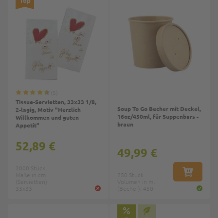
Top
5
Tissue-Servietten, 33x33 1/8,
Soup To Go Becher mit Deckel,
2-lagig, Motiv "Herzlich
16oz/450ml, für Suppenbars -
Willkommen und guten
braun
Appetit"
52,89 €
49,99 €
2000 Stück
Maße in cm
250 Stück
IN DEN W
(Servietten):
Volumen in ml
33x33
(Becher): 450