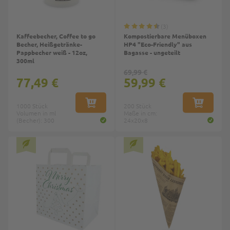
3
Kaffeebecher, Coffee to go
Kompostierbare Menüboxen
Becher, Heißgetränke-
HP4 "Eco-Friendly" aus
Pappbecher weiß - 12oz,
Bagasse - ungeteilt
300ml
69,99 €
77,49 €
59,99 €
1000 Stück
IN DEN WARENKORB
200 Stück
IN DEN W
Volumen in ml
Maße in cm:
(Becher): 300
24x20x8