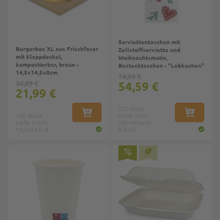
Serviettentaschen mit
Burgerbox XL aus Frischfaser
Zellstoffserviette und
mit Klappdeckel,
Weihnachtsmotiv,
kompostierbar, braun -
Bestecktaschen - "Lebkuchen"
14,5x14,5x8cm
74,99 €
34,89 €
54,59 €
21,99 €
520 Stück
150 Stück
IN DEN WARENKORB
Maße in cm
IN DEN W
Maße in cm:
(Servietten):
14,5x14,5x8
8,5x20