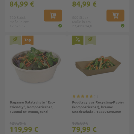
84,99 €
84,99 €
720 Stück
IN DEN WARENKORB
500 Stück
IN DEN W
Maße in cm:
Maße in cm:
12,5x6,5x5
23,4x16x4,8
Top
1
Bagasse Salatschale "Eco-
Foodtray aus Recycling-Papier
Friendly", kompostierbar,
(kompostierbar), braune
1200ml Ø194mm, rund
Snackschale - 128x76x45mm
129,79 €
106,89 €
119,99 €
79,99 €