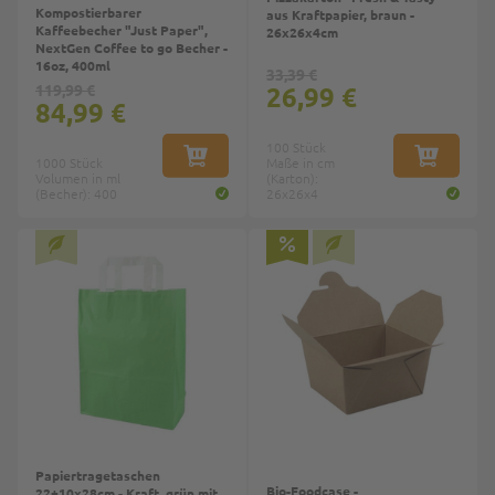
Kompostierbarer
aus Kraftpapier, braun -
Kaffeebecher "Just Paper",
26x26x4cm
NextGen Coffee to go Becher -
16oz, 400ml
33,39 €
119,99 €
26,99 €
84,99 €
100 Stück
1000 Stück
IN DEN WARENKORB
Maße in cm
IN DEN W
Volumen in ml
(Karton):
(Becher): 400
26x26x4
Papiertragetaschen
Bio-Foodcase -
22+10x28cm - Kraft, grün mit