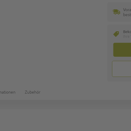
Vora
best
Bek
Ihre
rmationen
Zubehör