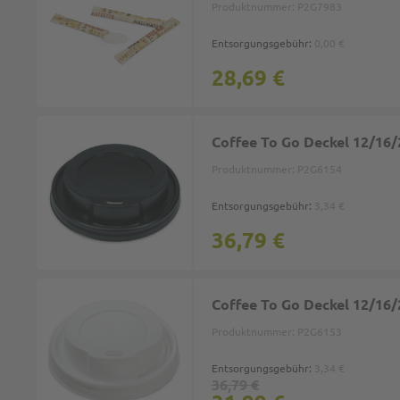
Produktnummer:
P2G7983
Entsorgungsgebühr:
0,00 €
28,69 €
Coffee To Go Deckel 12/16/2
Produktnummer:
P2G6154
Entsorgungsgebühr:
3,34 €
36,79 €
Coffee To Go Deckel 12/16/2
Produktnummer:
P2G6153
Entsorgungsgebühr:
3,34 €
36,79 €