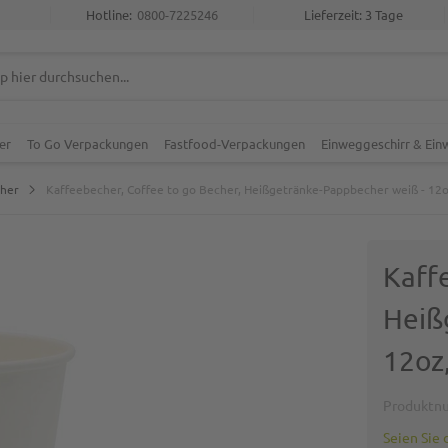
Hotline:
0800-7225246
Lieferzeit: 3 Tage
er
To Go Verpackungen
Fastfood-Verpackungen
Einweggeschirr & Ei
cher
Kaffeebecher, Coffee to go Becher, Heißgetränke-Pappbecher weiß - 12o
Kaff
Heiß
12oz
Produktn
Seien Sie 