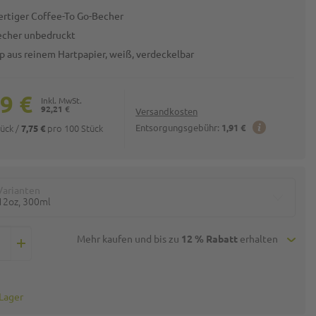
rtiger Coffee-To Go-Becher
cher unbedruckt
p aus reinem Hartpapier, weiß, verdeckelbar
9 €
92,21 €
Versandkosten
tück
/
pro 100 Stück
Entsorgungsgebühr:
1,91 €
7,75 €
Varianten
12oz, 300ml
Mehr kaufen und bis zu
12 % Rabatt
erhalten
 Lager