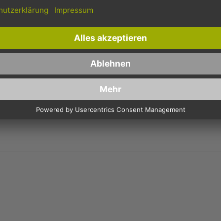
BECHER, HEISSGETRÄNKE-PAPPBECHER WEISS - 12OZ, 30