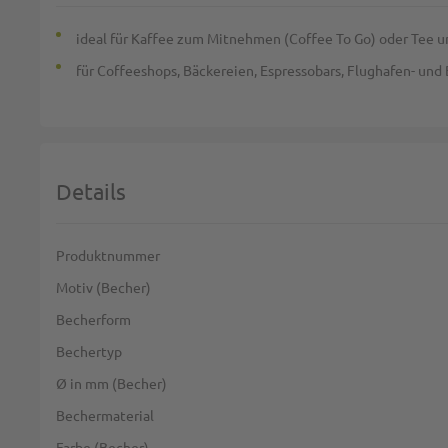
ideal für Kaffee zum Mitnehmen (Coffee To Go) oder Tee 
für Coffeeshops, Bäckereien, Espressobars, Flughafen- und
Details
Weitere Informationen
Produktnummer
Motiv (Becher)
Becherform
Bechertyp
Ø in mm (Becher)
Bechermaterial
Farbe (Becher)